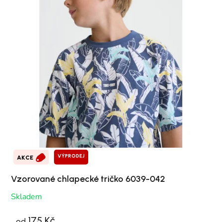
VÝPRODEJ
AKCE
Vzorované chlapecké tričko 6039-042
Skladem
175 Kč
od