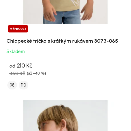
VÝPRODEJ
Chlapecké tričko s krátkým rukávem 3073-065
Skladem
210 Kč
od
350 Kč
(až –40 %)
98
110