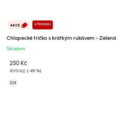
VÝPRODEJ
AKCE
Chlapecké tričko s krátkým rukávem - Zelená
Skladem
250 Kč
499 Kč
(–49 %)
104