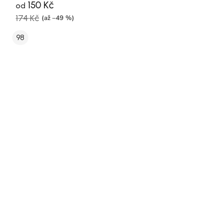
150 Kč
od
174 Kč
(až –49 %)
98