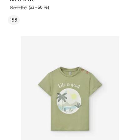
350 Kč
(až –50 %)
158