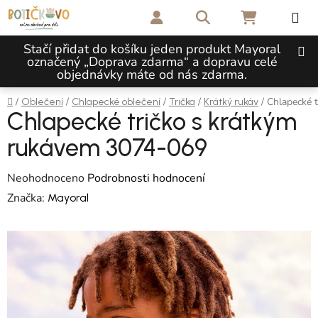
Přejít na obsah
Hledat
NÁKUPNÍ 
Stačí přidat do košíku jeden produkt Mayoral
označený „Doprava zdarma“ a dopravu celé
objednávky máte od nás zdarma.
Domů
/
/
/
/
/
Chlapecké 
Oblečení
Chlapecké oblečení
Trička
Krátký rukáv
Chlapecké tričko s krátkým
rukávem 3074-069
Průměrné hodnocení produktu je 0,0 z 5 hvězdiček.
Neohodnoceno
Podrobnosti hodnocení
Značka:
Mayoral