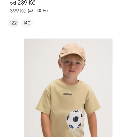
239 Kč
od
399 Kč
(až –40 %)
122
140