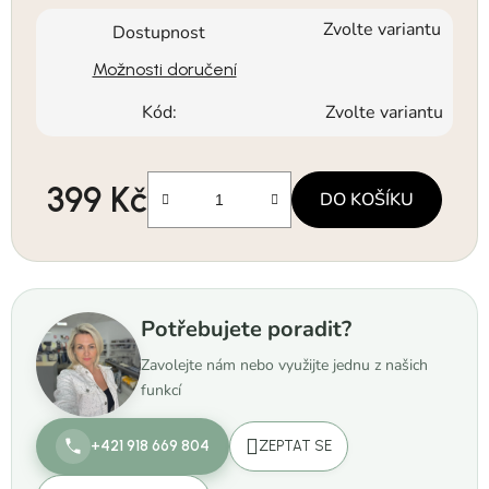
Zvolte variantu
Dostupnost
Možnosti doručení
Kód:
Zvolte variantu
399 Kč
DO KOŠÍKU
Měrná cena:
Potřebujete poradit?
Zavolejte nám nebo využijte jednu z našich
funkcí
+421 918 669 804
ZEPTAT SE