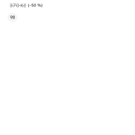
370 Kč
(–50 %)
98