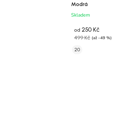
Modrá
Skladem
250 Kč
od
499 Kč
(až –49 %)
20