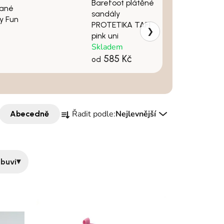
Barefoot plátěné
vané
sandály
y Fun
PROTETIKA TAFI
❯
pink uni
Skladem
585 Kč
od
Řazení produktů
Řadit podle:
Nejlevnější
Abecedně
▾
buvi