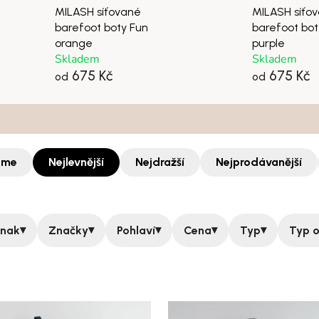
MILASH síťované
MILASH síťo
barefoot boty Fun
barefoot bot
orange
purple
Skladem
Skladem
675 Kč
675 Kč
od
od
eme
Nejlevnější
Nejdražší
Nejprodávanější
▾
▾
▾
▾
▾
znak
Značky
Pohlaví
Cena
Typ
Typ o