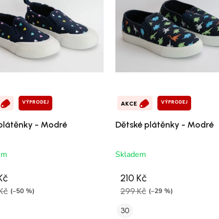
VÝPRODEJ
VÝPRODEJ
AKCE
 plátěnky - Modré
Dětské plátěnky - Modré
em
Skladem
Kč
210 Kč
Kč
299 Kč
(–50 %)
(–29 %)
30