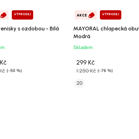
VÝPRODEJ
VÝPRODEJ
AKCE
tenisky s ozdobou - Bílá
MAYORAL chlapecká obuv
Modrá
em
Skladem
 Kč
299 Kč
Kč
1 250 Kč
(–50 %)
(–76 %)
20