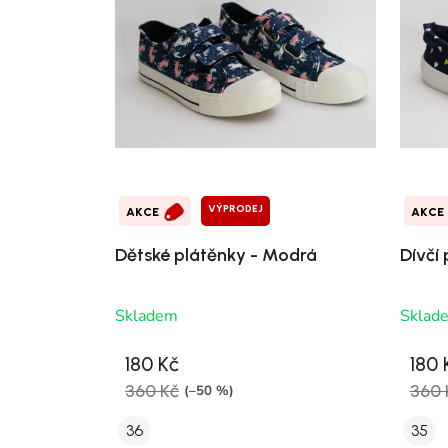
VÝPRODEJ
AKCE
AKCE
Dětské plátěnky - Modrá
Dívčí
Skladem
Sklad
180 Kč
180 
360 Kč
360 
(–50 %)
36
35