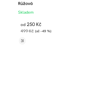
Růžová
Skladem
250 Kč
od
499 Kč
(až –49 %)
31