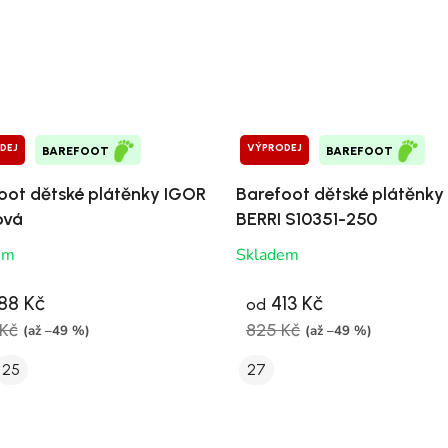
DEJ
VÝPRODEJ
BAREFOOT
BAREFOOT
oot dětské plátěnky IGOR
Barefoot dětské plátěnky
ová
BERRI S10351-250
em
Skladem
88 Kč
413 Kč
od
Kč
825 Kč
(až –49 %)
(až –49 %)
25
27