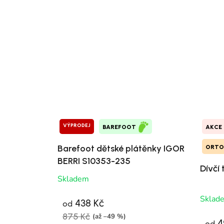
VÝPRODEJ
BAREFOOT
AKCE
Barefoot dětské plátěnky IGOR
ORTO
BERRI S10353-235
Dívčí 
Skladem
Sklad
438 Kč
od
875 Kč
(až –49 %)
4
od