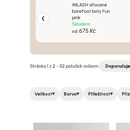
MILASH síťované
barefoot boty Fun
pink
❮
Skladem
675 Kč
od
Stránka
z
-
položek celkem
1
2
52
Doporučuj
▾
▾
▾
Velikost
Barva
Příležitost
Pří
Výpis produktů