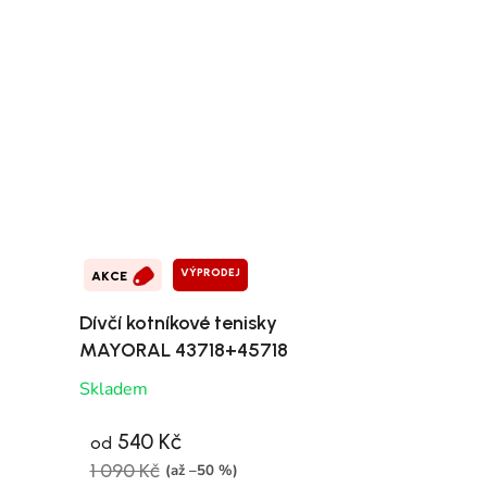
VÝPRODEJ
AKCE
Dívčí kotníkové tenisky
MAYORAL 43718+45718
Skladem
540 Kč
od
1 090 Kč
(až –50 %)