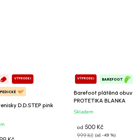
VÝPRODEJ
VÝPRODEJ
BAREFOOT
Barefoot plátěná obuv
PEDICKÉ
PROTETIKA BLANKA
tenisky D.D.STEP pink
Skladem
em
500 Kč
od
999 Kč
(až –49 %)
99 Kč