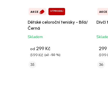
VÝPRODEJ
AKCE
AKCE
Dětské celoroční tenisky - Bílá/
Dívčí 
Černá
Skladem
Sklad
299 Kč
299
od
599 Kč
599 
(až –50 %)
35
36