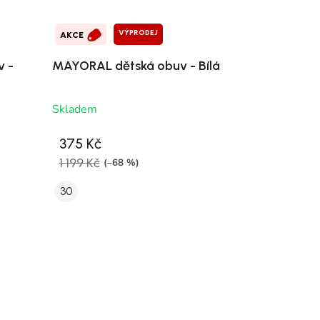
VÝPRODEJ
AKCE
 -
MAYORAL dětská obuv - Bílá
Skladem
375 Kč
1 199 Kč
(–68 %)
30