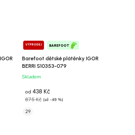
VÝPRODEJ
BAREFOOT
 IGOR
Barefoot dětské plátěnky IGOR
BERRI S10353-079
Skladem
438 Kč
od
875 Kč
(až –49 %)
29