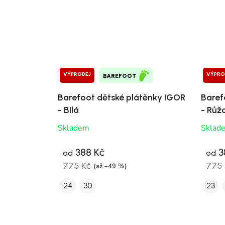
VÝPRODEJ
VÝPRO
BAREFOOT
Barefoot dětské plátěnky IGOR
Baref
- Bílá
- Růž
Skladem
Sklad
388 Kč
3
od
od
775 Kč
775 
(až –49 %)
24
30
23