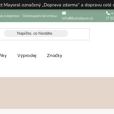
ukt Mayoral označený „Doprava zdarma“ a dopravu celé
+4
né a doprava
Odstoupení od smlouvy
info@botickovo.cz
17:3
ňky
Výprodej
Značky