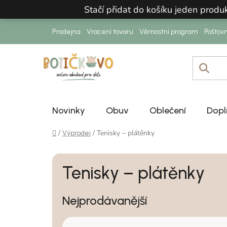
Přejít na obsah
Stačí přidat do košíku jeden prod
Prodejna
Vracení tovaru
Věrnostní program
Poštov
Novinky
Obuv
Oblečení
Dopl
Domů
/
/
Tenisky – plátěnky
Výprodej
Tenisky – plátěnky
Nejprodávanější