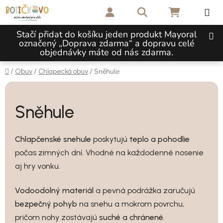
Přejít na obsah
Hledat
NÁKUPNÍ 
Stačí přidat do košíku jeden produkt Mayoral
označený „Doprava zdarma“ a dopravu celé
objednávky máte od nás zdarma.
Domů
/
/
/
Sněhule
Obuv
Chlapecká obuv
Sněhule
Chlapčenské snehule
poskytujú
teplo a pohodlie
počas zimných dní. Vhodné na každodenné nosenie
aj hry vonku.
Vodoodolný materiál
a pevná podrážka zaručujú
bezpečný pohyb
na snehu a mokrom povrchu,
pričom nohy zostávajú
suché a chránené
.