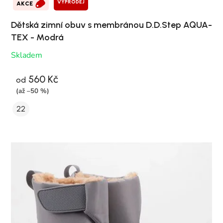
VÝPRODEJ
AKCE
Dětská zimní obuv s membránou D.D.Step AQUA-
TEX - Modrá
Skladem
560 Kč
od
(až –50 %)
22