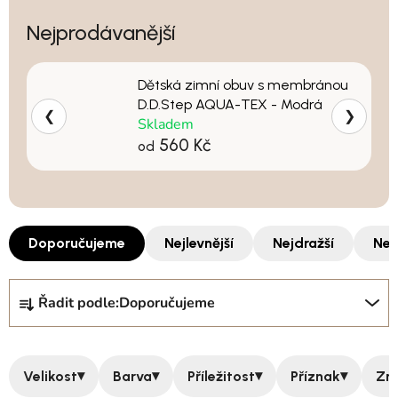
Nejprodávanější
Dětská zimní obuv s membránou
D.D.Step AQUA-TEX - Modrá
❮
❯
Skladem
560 Kč
od
Doporučujeme
Nejlevnější
Nejdražší
Nej
Řazení produktů
Řadit podle:
Doporučujeme
▾
▾
▾
▾
Velikost
Barva
Příležitost
Příznak
Zn