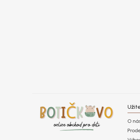
Užit
O ná
Prod
Výho