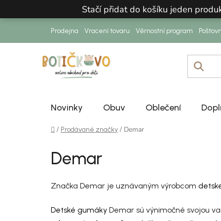
Přejít na obsah
Stačí přidat do košíku jeden prod
Prodejna
Vracení tovaru
Věrnostní program
Poštov
Novinky
Obuv
Oblečení
Dopl
Domů
/
/
Demar
Prodávané značky
Demar
Značka Demar je uznávaným výrobcom
detske
Detské gumáky
Demar sú výnimočné svojou vari