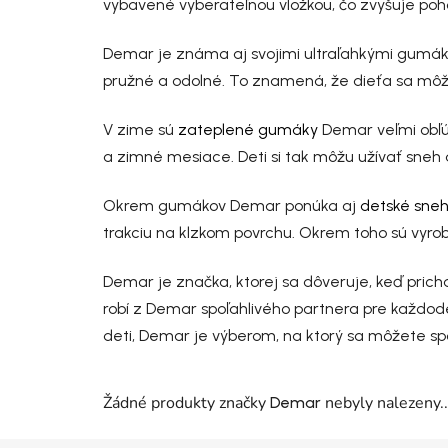
vybavené vyberateľnou vložkou, čo zvyšuje po
Demar je známa aj svojimi ultraľahkými gumákmi
pružné a odolné. To znamená, že dieťa sa môž
V zime sú
zateplené gumáky
Demar veľmi obľúb
a zimné mesiace. Deti si tak môžu užívať sneh a 
Okrem gumákov Demar ponúka aj
detské sneh
trakciu na klzkom povrchu. Okrem toho sú vyr
Demar je značka, ktorej sa dôveruje, keď prich
robí z Demar spoľahlivého partnera pre každod
deti, Demar je výberom, na ktorý sa môžete sp
Žádné produkty značky
nebyly nalezeny..
Demar