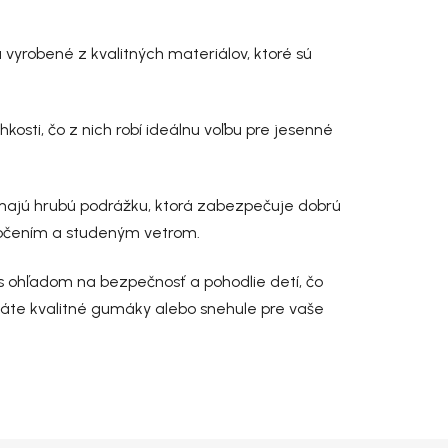
vyrobené z kvalitných materiálov, ktoré sú
osti, čo z nich robí ideálnu voľbu pre jesenné
 majú hrubú podrážku, ktorá zabezpečuje dobrú
močením a studeným vetrom.
 s ohľadom na bezpečnosť a pohodlie detí, čo
dáte kvalitné gumáky alebo snehule pre vaše