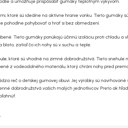
hodlie a umožňuje prispôsobiť gumáky teplotným výkyvom.
, ktoré sú ideálne na aktívne hranie vonku. Tieto gumáky sú 
e pohodlne pohybovať a hrať si bez obmedzení.
ené. Tieto gumáky ponúkajú účinnú izoláciu proti chladu a vlhk
blato, zatiaľ čo ich nohy sú v suchu a teple.
ule
, ktoré sú vhodné na zimné dobrodružstvá. Tieto snehule
obené z vodeodolného materiálu, ktorý chráni nohy pred pre
ádza reč o detskej gumovej obuvi. Jej výrobky sú navrhované
enné dobrodružstvá vašich malých jednotlivcov. Preto ak hľa
oľahnúť.
.