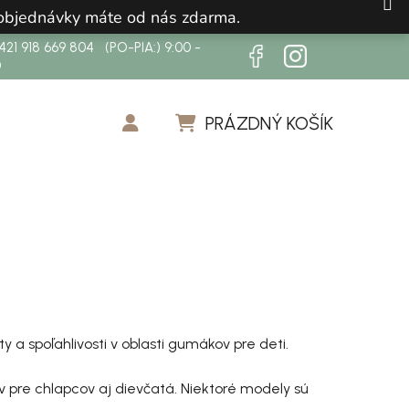
 objednávky máte od nás zdarma.
21 918 669 804 (PO-PIA:) 9:00 -
0
PRÁZDNÝ KOŠÍK
NÁKUPNÍ KOŠÍK
 a spoľahlivosti v oblasti gumákov pre deti.
ov pre chlapcov aj dievčatá. Niektoré modely sú