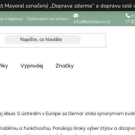
ukt Mayoral označený „Doprava zdarma“ a dopravu celé
+4
né a doprava
Odstoupení od smlouvy
info@botickovo.cz
17:3
ňky
Výprodej
Značky
j obuvi
. S ústredím v Európe sa Demar stala synonymom kvality
abilitou a funkčnosťou. Ponúkajú široký výber štýlov a dizajn