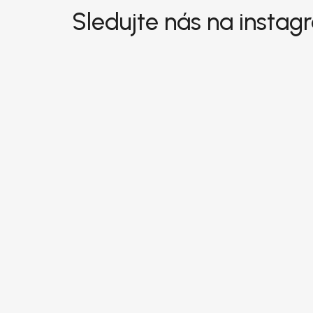
Zápatí
Sledujte nás na insta