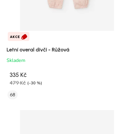
AKCE
Letní overal dívčí - Růžová
Skladem
335 Kč
479 Kč
(–30 %)
68