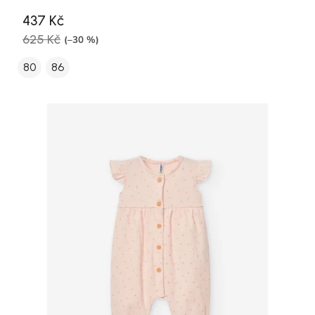
437 Kč
625 Kč
(–30 %)
80
86