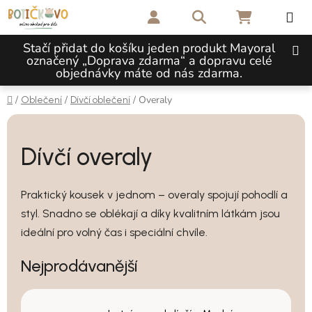
Přejít na obsah
Hledat
NÁKUPNÍ 
Stačí přidat do košíku jeden produkt Mayoral
označený „Doprava zdarma“ a dopravu celé
objednávky máte od nás zdarma.
Domů
/
/
/
Overaly
Oblečení
Dívčí oblečení
Dívčí overaly
Praktický kousek v jednom – overaly spojují pohodlí a
styl. Snadno se oblékají a díky kvalitním látkám jsou
ideální pro volný čas i speciální chvíle.
Nejprodávanější