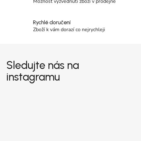
Možnost vyzvednutí zboží v prodejně
Rychlé doručení
Zboží k vám dorazí co nejrychleji
Zápatí
Sledujte nás na
instagramu