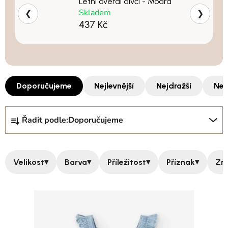
Letní overal dívčí - Modrá
Skladem
❮
❯
437 Kč
Doporučujeme
Nejlevnější
Nejdražší
Nej
Řazení produktů
Řadit podle:
Doporučujeme
▾
▾
▾
▾
Velikost
Barva
Příležitost
Příznak
Zn
Výpis produktů