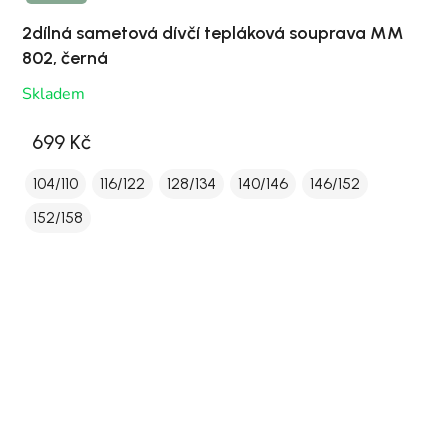
2dílná sametová dívčí tepláková souprava MM
802, černá
Skladem
699 Kč
104/110
116/122
128/134
140/146
146/152
152/158