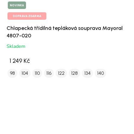
NOVINKA
DOPRAVA ZDARMA
Chlapecká třídílná tepláková souprava Mayoral
4807-020
Skladem
1 249 Kč
98
104
110
116
122
128
134
140