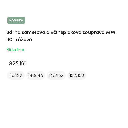
NOVINKA
3dílná sametová dívčí tepláková souprava MM
801, růžová
Skladem
825 Kč
116/122
140/146
146/152
152/158