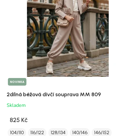
NOVINKA
2dílná béžová dívčí souprava MM 809
Skladem
825 Kč
104/110
116/122
128/134
140/146
146/152