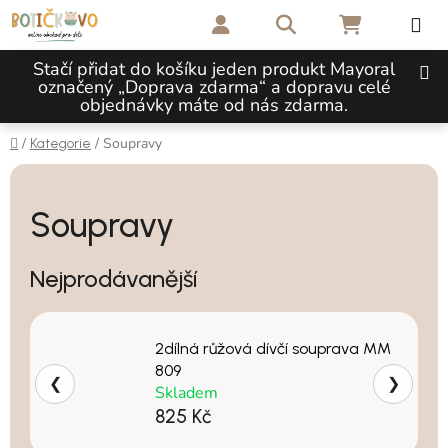
Přejít na obsah
Hledat
NÁKUPNÍ 
Stačí přidat do košíku jeden produkt Mayoral
označený „Doprava zdarma“ a dopravu celé
objednávky máte od nás zdarma.
Domů
/
/
Soupravy
Kategorie
Soupravy
Nejprodávanější
2dílná růžová dívčí souprava MM
809
❮
❯
Skladem
825 Kč