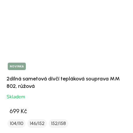
NOVINKA
2dílná sametová dívčí tepláková souprava MM
802, růžová
Skladem
699 Kč
104/110
146/152
152/158