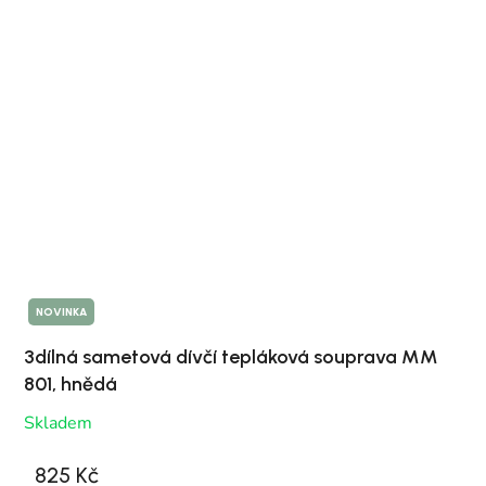
NOVINKA
3dílná sametová dívčí tepláková souprava MM
801, hnědá
Skladem
825 Kč