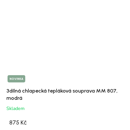
NOVINKA
3dílná chlapecká tepláková souprava MM 807,
modrá
Skladem
875 Kč