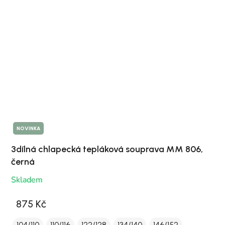
NOVINKA
3dílná chlapecká tepláková souprava MM 806,
černá
Skladem
875 Kč
104/110
110/116
122/128
134/140
146/152