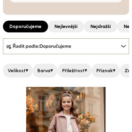
Doporučujeme
Nejlevnější
Nejdražší
Nej
Řazení produktů
Řadit podle:
Doporučujeme
▾
▾
▾
▾
Velikost
Barva
Příležitost
Příznak
Zn
Výpis produktů