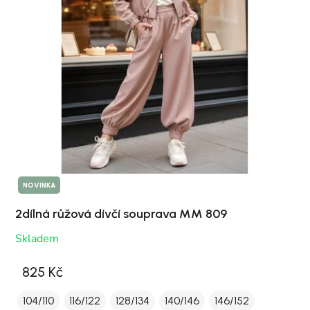
NOVINKA
2dílná růžová dívčí souprava MM 809
Skladem
825 Kč
104/110
116/122
128/134
140/146
146/152