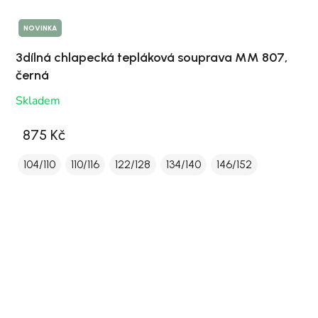
NOVINKA
3dílná chlapecká tepláková souprava MM 807,
černá
Skladem
875 Kč
104/110
110/116
122/128
134/140
146/152