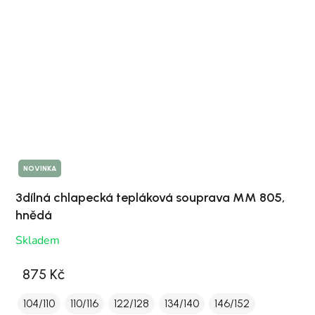
NOVINKA
3dílná chlapecká tepláková souprava MM 805,
hnědá
Skladem
875 Kč
104/110
110/116
122/128
134/140
146/152