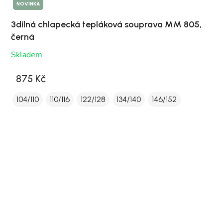
NOVINKA
3dílná chlapecká tepláková souprava MM 805,
černá
Skladem
875 Kč
104/110
110/116
122/128
134/140
146/152