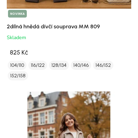
NOVINKA
2dílná hnědá dívčí souprava MM 809
Skladem
825 Kč
104/110
116/122
128/134
140/146
146/152
152/158