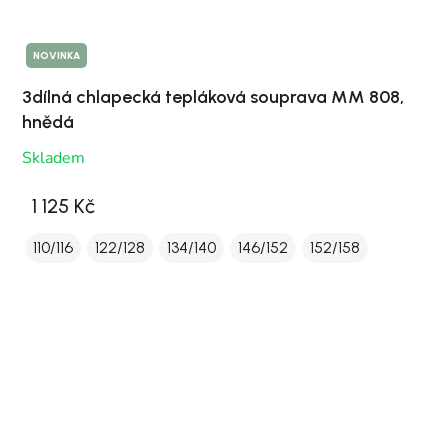
NOVINKA
3dílná chlapecká tepláková souprava MM 808,
hnědá
Skladem
1 125 Kč
110/116
122/128
134/140
146/152
152/158