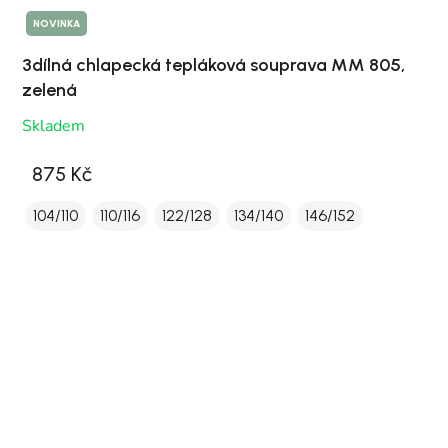
NOVINKA
3dílná chlapecká tepláková souprava MM 805,
zelená
Skladem
875 Kč
104/110
110/116
122/128
134/140
146/152