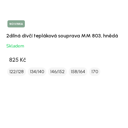
NOVINKA
2dílná dívčí tepláková souprava MM 803, hnědá
Skladem
825 Kč
122/128
134/140
146/152
158/164
170