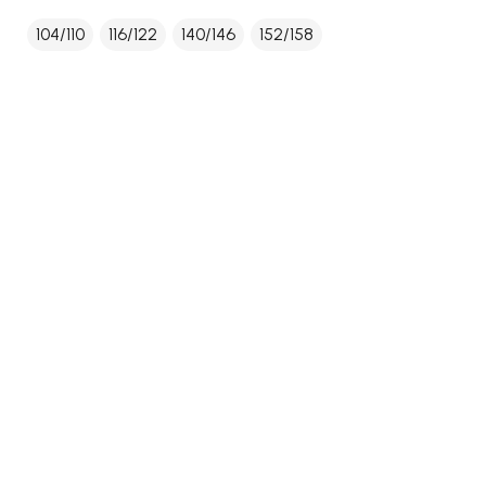
104/110
116/122
140/146
152/158