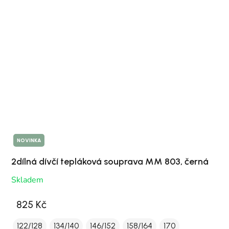
NOVINKA
2dílná dívčí tepláková souprava MM 803, černá
Skladem
825 Kč
122/128
134/140
146/152
158/164
170