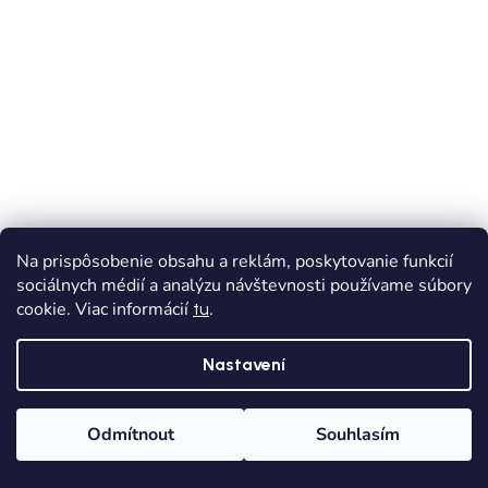
Na prispôsobenie obsahu a reklám, poskytovanie funkcií
NOVINKA
sociálnych médií a analýzu návštevnosti používame súbory
2dílná chlapecká tepláková souprava MM 804,
cookie. Viac informácií
.
tu
krémová
Nastavení
Skladem
949 Kč
Odmítnout
Souhlasím
128/134
134/140
140/146
146/152
152/158
Domů
Kategorie
Wishlist
Košík