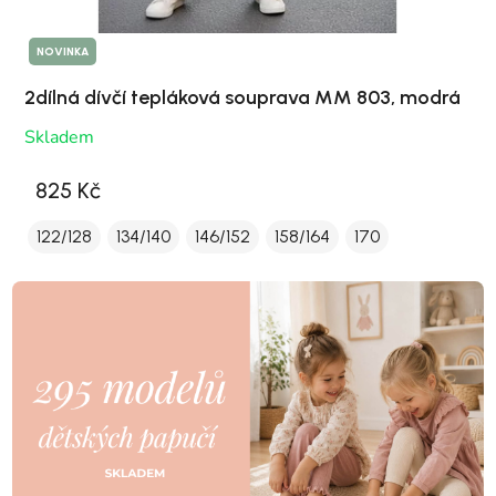
NOVINKA
2dílná dívčí tepláková souprava MM 803, modrá
Skladem
825 Kč
122/128
134/140
146/152
158/164
170