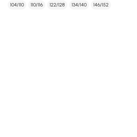
104/110
110/116
122/128
134/140
146/152