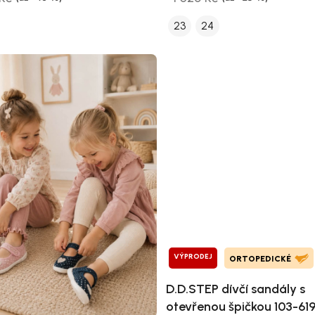
23
24
VÝPRODEJ
ORTOPEDICKÉ
D.D.STEP dívčí sandály s
otevřenou špičkou 103-61