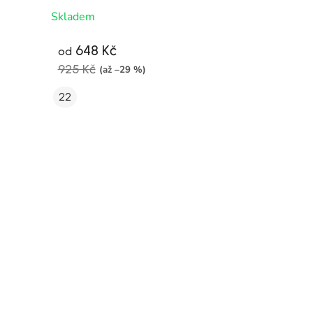
Skladem
648 Kč
od
925 Kč
(až –29 %)
22