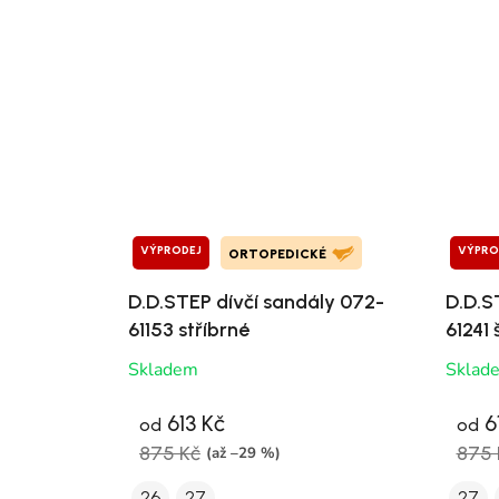
VÝPRODEJ
VÝPRO
ORTOPEDICKÉ
D.D.STEP dívčí sandály 072-
D.D.S
61153 stříbrné
61241
Skladem
Sklad
613 Kč
6
od
od
875 Kč
875 
(až –29 %)
26
27
27