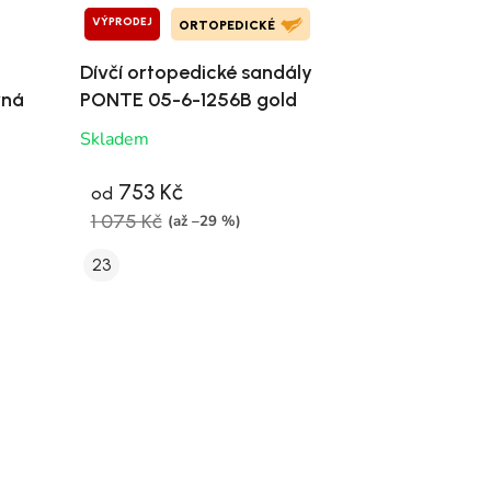
VÝPRODEJ
ORTOPEDICKÉ
Dívčí ortopedické sandály
rná
PONTE 05-6-1256B gold
Skladem
753 Kč
od
1 075 Kč
(až –29 %)
23