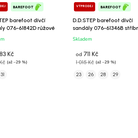
DEJ
VÝPRODEJ
BAREFOOT
BAREFOOT
TEP barefoot dívčí
D.D.STEP barefoot dívčí
ly 076-61842D růžové
sandály 076-61346B stříb
em
Skladem
83 Kč
711 Kč
od
Kč
1 015 Kč
(až –29 %)
(až –29 %)
31
23
26
28
29