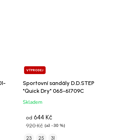
VÝPRODEJ
01-
Sportovní sandály D.D.STEP
"Quick Dry" 065-61709C
Skladem
644 Kč
od
920 Kč
(až –30 %)
23
25
31