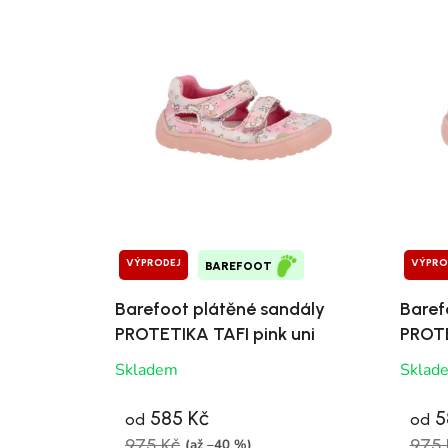
VÝPRODEJ
VÝPRO
BAREFOOT
Barefoot plátěné sandály
Baref
PROTETIKA TAFI pink uni
PROTE
Skladem
Sklad
585 Kč
5
od
od
975 Kč
975 
(až –40 %)