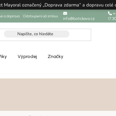
ukt Mayoral označený „Doprava zdarma“ a dopravu celé
+4
né a doprava
Odstoupení od smlouvy
info@botickovo.cz
17:3
ňky
Výprodej
Značky