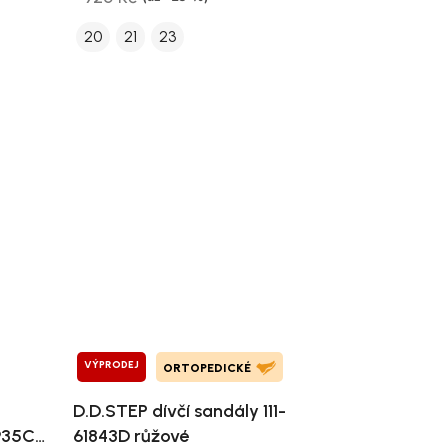
20
21
23
VÝPRODEJ
ORTOPEDICKÉ
D.D.STEP dívčí sandály 111-
935C
61843D růžové