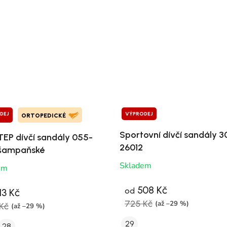
DEJ
VÝPRODEJ
ORTOPEDICKÉ
Sportovní dívčí sandály 3
TEP dívčí sandály 055-
26012
 šampaňské
Skladem
em
508 Kč
od
13 Kč
725 Kč
(až –29 %)
Kč
(až –29 %)
29
28