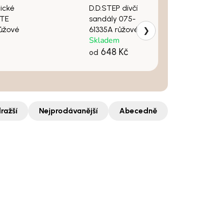
dické
D.D.STEP dívčí
NTE
sandály 075-
růžové
61335A růžové
❯
Skladem
648 Kč
od
ražší
Nejprodávanější
Abecedně