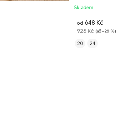
zlaté
Skladem
648 Kč
od
925 Kč
(až –29 %)
20
24