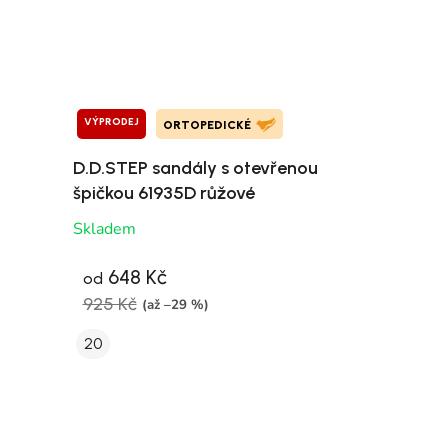
VÝPRODEJ
ORTOPEDICKÉ
D.D.STEP sandály s otevřenou
špičkou 61935D růžové
Skladem
648 Kč
od
925 Kč
(až –29 %)
20