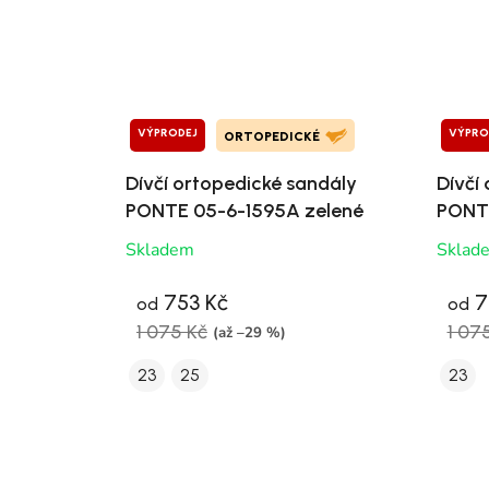
VÝPRODEJ
VÝPRO
ORTOPEDICKÉ
Dívčí ortopedické sandály
Dívčí
PONTE 05-6-1595A zelené
PONTE
Skladem
Sklad
753 Kč
7
od
od
1 075 Kč
1 07
(až –29 %)
23
25
23