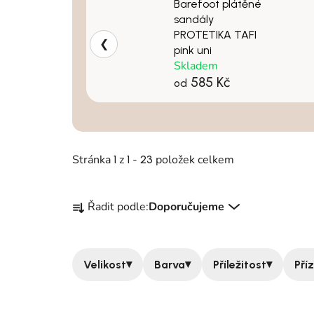
Barefoot plátěné
sandály
PROTETIKA TAFI
❮
pink uni
Skladem
585 Kč
od
Stránka
z
-
položek celkem
1
1
23
Řazení produktů
Řadit podle:
Doporučujeme
▾
▾
▾
Velikost
Barva
Příležitost
Pří
Výpis produktů