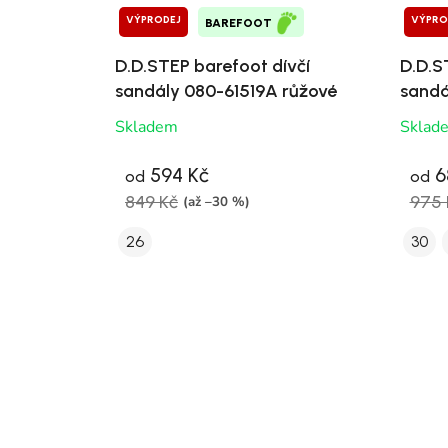
VÝPRODEJ
VÝPRO
BAREFOOT
D.D.STEP barefoot dívčí
D.D.S
sandály 080-61519A růžové
sandá
Skladem
Sklad
594 Kč
6
od
od
849 Kč
975 
(až –30 %)
26
30