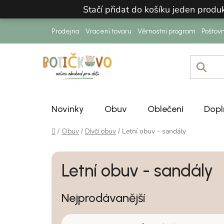
Přejít na obsah
Stačí přidat do košíku jeden prod
Prodejna
Vracení tovaru
Věrnostní program
Poštov
Novinky
Obuv
Oblečení
Dopl
Domů
/
/
/
Letní obuv - sandály
Obuv
Dívčí obuv
Letní obuv - sandály
Nejprodávanější