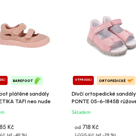
DEJ
VÝPRODEJ
BAREFOOT
ORTOPEDICKÉ
oot plátěné sandály
Dívčí ortopedické sandály
TIKA TAFI neo nude
PONTE 05-6-1845B růžov
em
Skladem
85 Kč
718 Kč
od
Kč
1 025 Kč
(až –40 %)
(až –29 %)