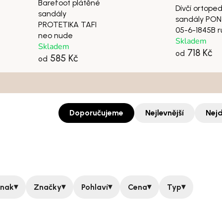
Barefoot plátěné
Dívčí ortope
sandály
sandály PO
PROTETIKA TAFI
05-6-1845B 
neo nude
Skladem
Skladem
718 Kč
od
585 Kč
od
Doporučujeme
Nejlevnější
Nejd
▾
▾
▾
▾
▾
znak
Značky
Pohlaví
Cena
Typ