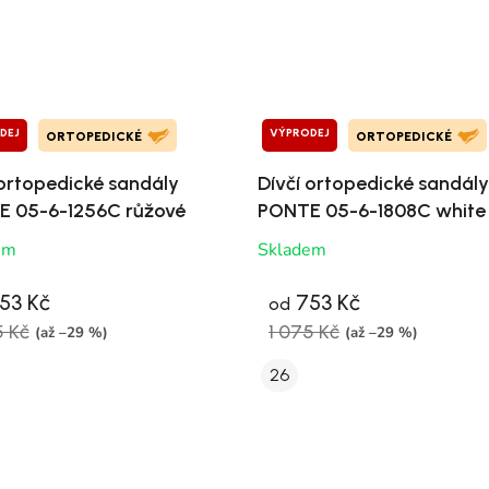
DEJ
VÝPRODEJ
ORTOPEDICKÉ
ORTOPEDICKÉ
 ortopedické sandály
Dívčí ortopedické sandály
 05-6-1256C růžové
PONTE 05-6-1808C white
em
Skladem
53 Kč
753 Kč
od
5 Kč
1 075 Kč
(až –29 %)
(až –29 %)
26