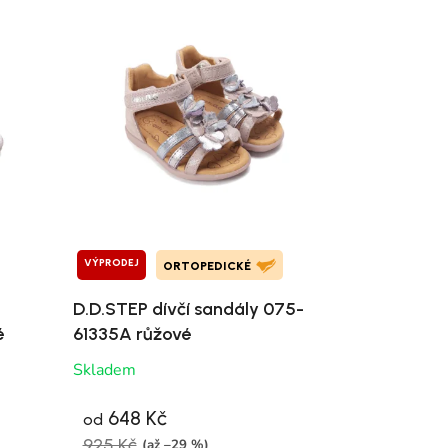
VÝPRODEJ
ORTOPEDICKÉ
D.D.STEP dívčí sandály 075-
é
61335A růžové
Skladem
648 Kč
od
925 Kč
(až –29 %)