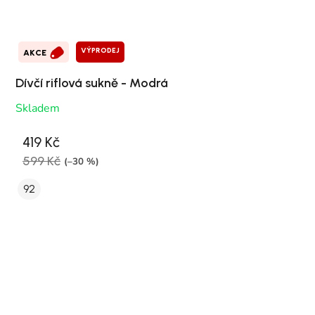
VÝPRODEJ
AKCE
Dívčí riflová sukně - Modrá
Skladem
419 Kč
599 Kč
(–30 %)
92