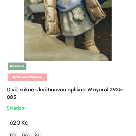
NOVINKA
DOPRAVA ZDARMA
Dívčí sukně s květinovou aplikací Mayoral 2935-
085
Skladem
620 Kč
80
86
92