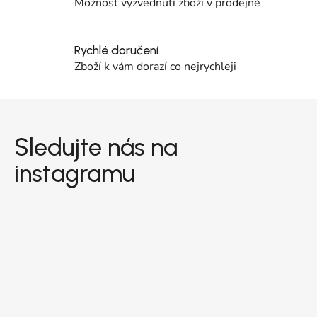
Možnost vyzvednutí zboží v prodejně
Rychlé doručení
Zboží k vám dorazí co nejrychleji
Zápatí
Sledujte nás na
instagramu