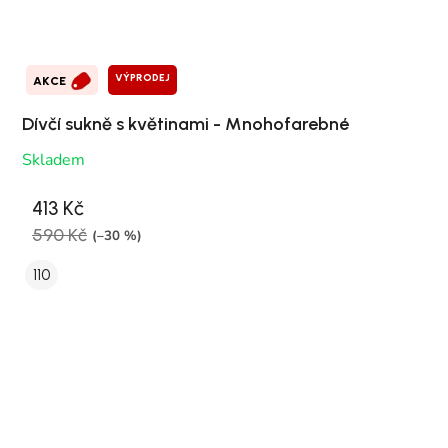
VÝPRODEJ
AKCE
Dívčí sukně s květinami - Mnohofarebné
Skladem
413 Kč
590 Kč
(–30 %)
110