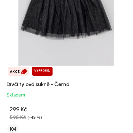
VÝPRODEJ
AKCE
Dívčí tylová sukně - Černá
Skladem
299 Kč
595 Kč
(–49 %)
104