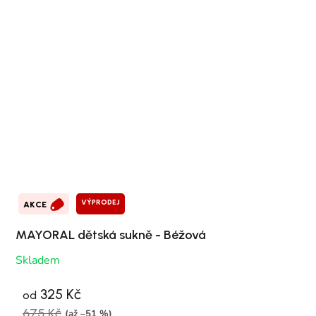
VÝPRODEJ
AKCE
MAYORAL dětská sukně - Béžová
Skladem
325 Kč
od
675 Kč
(až –51 %)