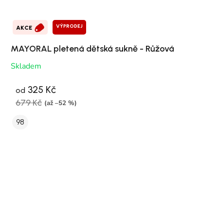
VÝPRODEJ
AKCE
MAYORAL pletená dětská sukně - Růžová
Skladem
325 Kč
od
679 Kč
(až –52 %)
98