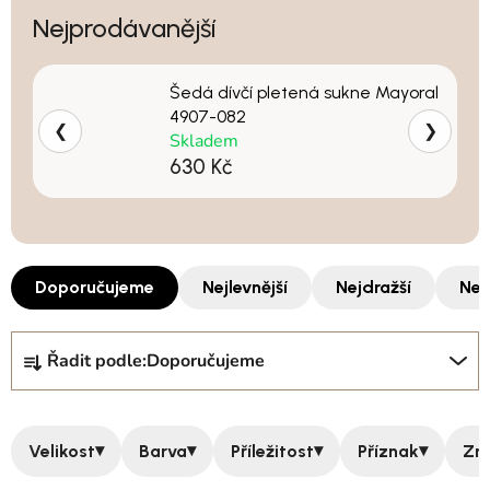
Nejprodávanější
Šedá dívčí pletená sukne Mayoral
4907-082
❮
❯
Skladem
630 Kč
Doporučujeme
Nejlevnější
Nejdražší
Nej
Řazení produktů
Řadit podle:
Doporučujeme
▾
▾
▾
▾
Velikost
Barva
Příležitost
Příznak
Zn