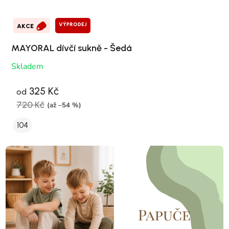
VÝPRODEJ
AKCE
MAYORAL dívčí sukně - Šedá
Skladem
325 Kč
od
720 Kč
(až –54 %)
104