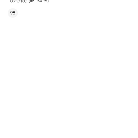
670 Kč
(až –50 %)
98