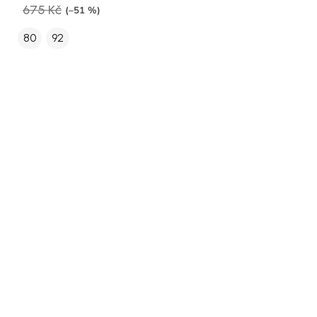
675 Kč
(–51 %)
80
92