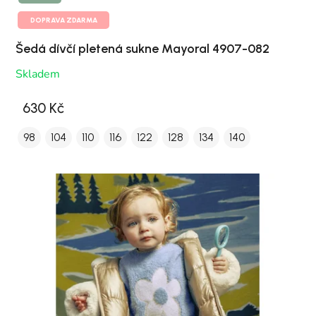
DOPRAVA ZDARMA
Šedá dívčí pletená sukne Mayoral 4907-082
Skladem
630 Kč
98
104
110
116
122
128
134
140