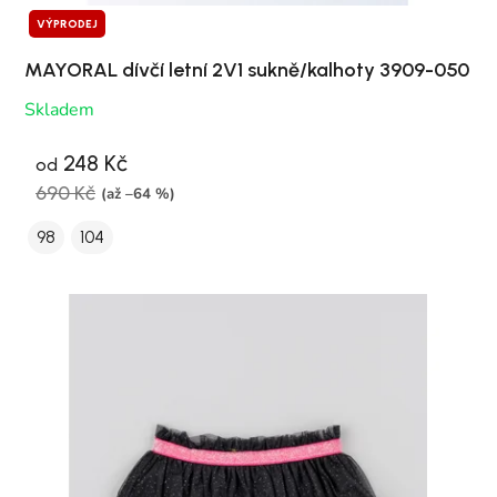
VÝPRODEJ
MAYORAL dívčí letní 2V1 sukně/kalhoty 3909-050
Skladem
248 Kč
od
690 Kč
(až –64 %)
98
104