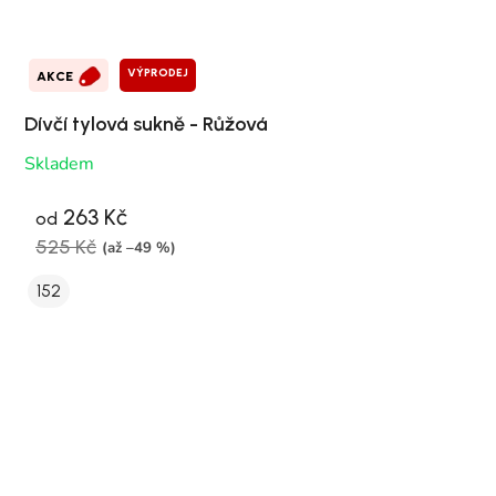
VÝPRODEJ
AKCE
Dívčí tylová sukně - Růžová
Skladem
263 Kč
od
525 Kč
(až –49 %)
152