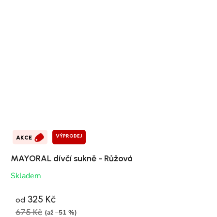
VÝPRODEJ
AKCE
MAYORAL dívčí sukně - Růžová
Skladem
325 Kč
od
675 Kč
(až –51 %)