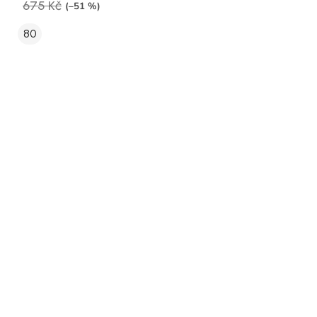
675 Kč
(–51 %)
80