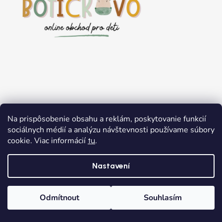
Na prispôsobenie obsahu a reklám, poskytovanie funkcií
sociálnych médií a analýzu návštevnosti používame súbory
Užitečné informace
cookie. Viac informácií
.
tu
O nás
Nastavení
Prodejna
Výhody nákupu
Odmítnout
Souhlasím
Nejčastější otázky
Věrnostní program
Domů
Kategorie
Wishlist
Košík