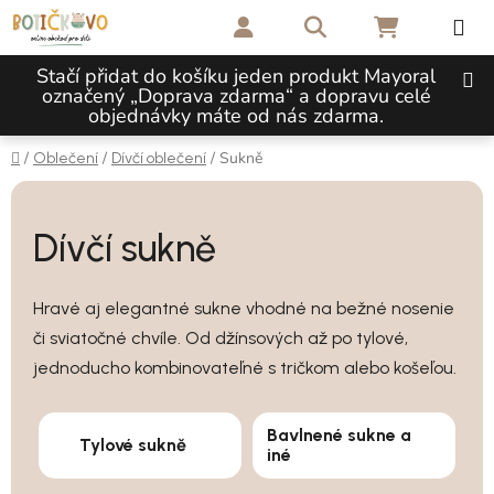
Přejít na obsah
Hledat
NÁKUPNÍ 
Stačí přidat do košíku jeden produkt Mayoral
označený „Doprava zdarma“ a dopravu celé
objednávky máte od nás zdarma.
Domů
/
/
/
Sukně
Oblečení
Dívčí oblečení
Dívčí sukně
Hravé aj elegantné sukne vhodné na bežné nosenie
či sviatočné chvíle. Od džínsových až po tylové,
jednoducho kombinovateľné s tričkom alebo košeľou.
Bavlnené sukne a
Tylové sukně
iné