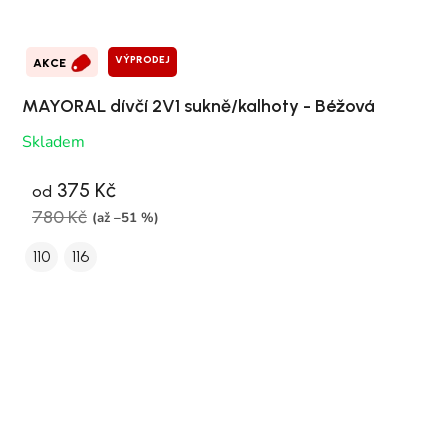
VÝPRODEJ
AKCE
MAYORAL dívčí 2V1 sukně/kalhoty - Béžová
Skladem
375 Kč
od
780 Kč
(až –51 %)
110
116