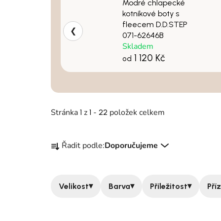
Modré chlapecké
kotníkové boty s
fleecem D.D.STEP
❮
071-62646B
Skladem
1 120 Kč
od
Stránka
z
-
položek celkem
1
1
22
Řazení produktů
Řadit podle:
Doporučujeme
▾
▾
▾
Velikost
Barva
Příležitost
Pří
Výpis produktů