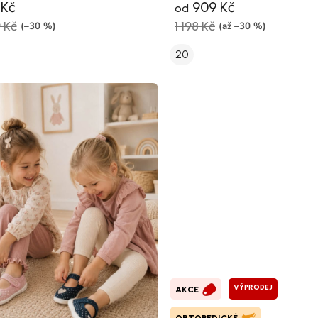
 Kč
909 Kč
od
9 Kč
1 198 Kč
(–30 %)
(až –30 %)
20
VÝPRODEJ
AKCE