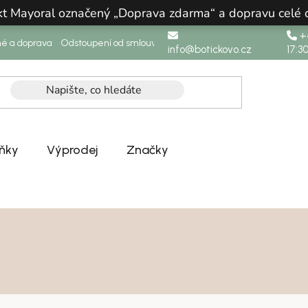
ukt Mayoral označený „Doprava zdarma“ a dopravu celé
+4
né a doprava
Odstoupení od smlouvy
info@botickovo.cz
17:3
ňky
Výprodej
Značky