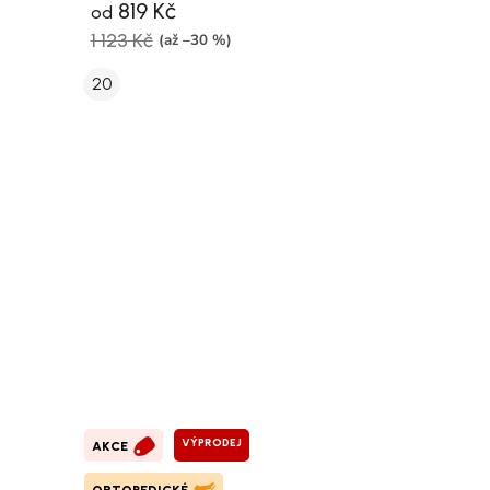
819 Kč
od
1 123 Kč
(až –30 %)
20
VÝPRODEJ
AKCE