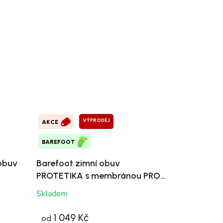
VÝPRODEJ
AKCE
BAREFOOT
obuv
Barefoot zimní obuv
PROTETIKA s membránou PRO-
tex
Skladem
1 049 Kč
od