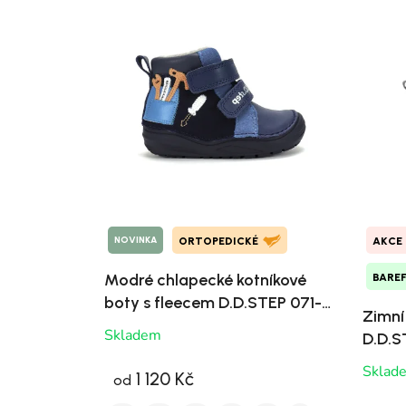
NOVINKA
ORTOPEDICKÉ
AKCE
Modré chlapecké kotníkové
BARE
boty s fleecem D.D.STEP 071-
Zimní
62646B
Skladem
D.D.S
Sklad
1 120 Kč
od