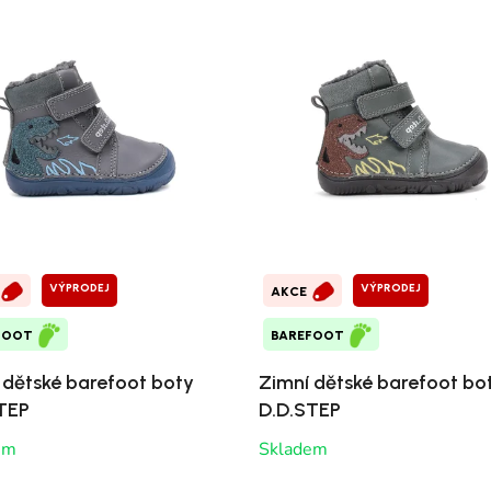
VÝPRODEJ
VÝPRODEJ
AKCE
FOOT
BAREFOOT
 dětské barefoot boty
Zimní dětské barefoot bo
TEP
D.D.STEP
em
Skladem