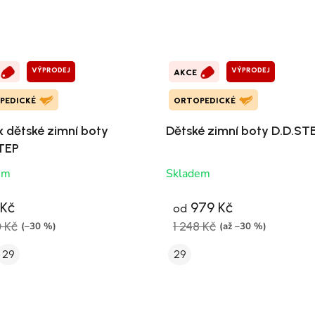
VÝPRODEJ
VÝPRODEJ
AKCE
PEDICKÉ
ORTOPEDICKÉ
x dětské zimní boty
Dětské zimní boty D.D.ST
TEP
em
Skladem
 Kč
979 Kč
od
0 Kč
1 248 Kč
(–30 %)
(až –30 %)
29
29