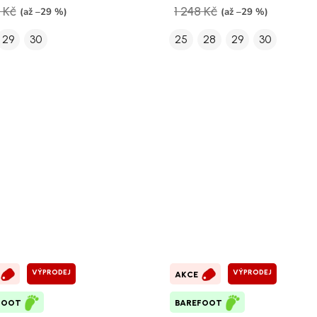
 Kč
1 248 Kč
(až –29 %)
(až –29 %)
29
30
25
28
29
30
VÝPRODEJ
VÝPRODEJ
AKCE
FOOT
BAREFOOT