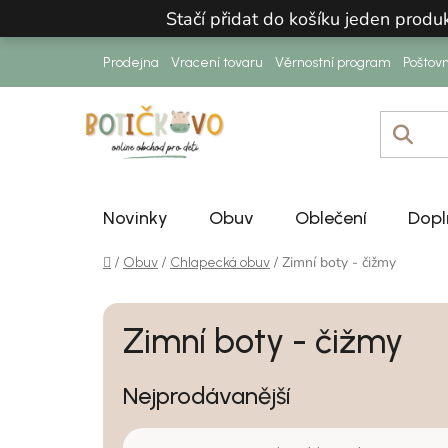
Přejít na obsah
Stačí přidat do košíku jeden prod
Prodejna
Vracení tovaru
Věrnostní program
Poštov
Novinky
Obuv
Oblečení
Dopl
Domů
/
/
/
Zimní boty - čižmy
Obuv
Chlapecká obuv
Zimní boty - čižmy
Nejprodávanější