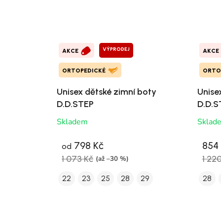
VÝPRODEJ
AKCE
AKCE
ORTOPEDICKÉ
ORTO
Unisex dětské zimní boty
Unise
D.D.STEP
D.D.S
Skladem
Sklad
798 Kč
854
od
1 073 Kč
1 22
(až –30 %)
22
23
25
28
29
28