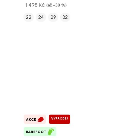
1 498 Kč
(až –30 %)
22
24
29
32
VÝPRODEJ
AKCE
BAREFOOT