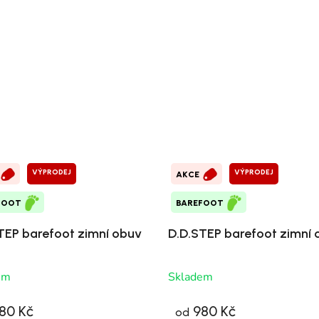
VÝPRODEJ
VÝPRODEJ
AKCE
FOOT
BAREFOOT
TEP barefoot zimní obuv
D.D.STEP barefoot zimní 
em
Skladem
80 Kč
980 Kč
od