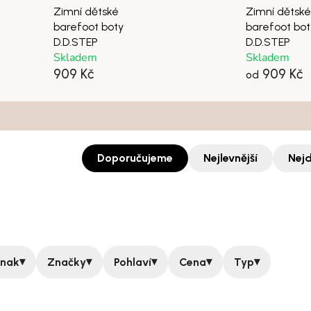
Zimní dětské
Zimní dětské
barefoot boty
barefoot bot
D.D.STEP
D.D.STEP
Skladem
Skladem
909 Kč
909 Kč
od
Doporučujeme
Nejlevnější
Nejd
▾
▾
▾
▾
▾
znak
Značky
Pohlaví
Cena
Typ