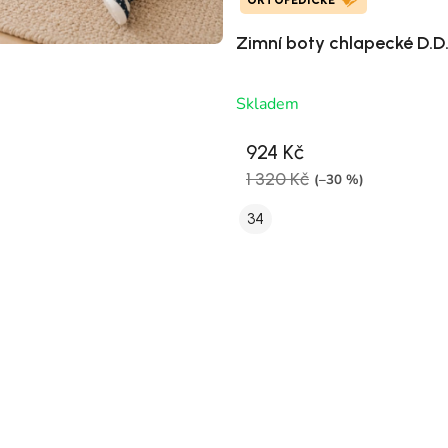
ORTOPEDICKÉ
Zimní boty chlapecké D.D
Skladem
924 Kč
1 320 Kč
(–30 %)
34