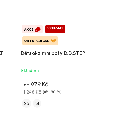
VÝPRODEJ
AKCE
ORTOPEDICKÉ
EP
Dětské zimní boty D.D.STEP
Skladem
979 Kč
od
1 248 Kč
(až –30 %)
25
31