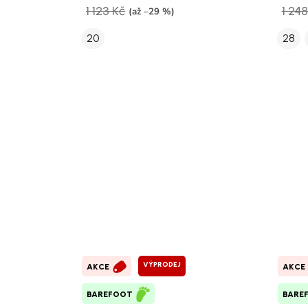
1 123 Kč
1 248
(až –29 %)
20
28
VÝPRODEJ
AKCE
AKCE
BAREFOOT
BARE