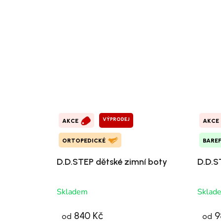
VÝPRODEJ
AKCE
AKCE
ORTOPEDICKÉ
BARE
D.D.STEP dětské zimní boty
D.D.S
Skladem
Sklad
840 Kč
9
od
od