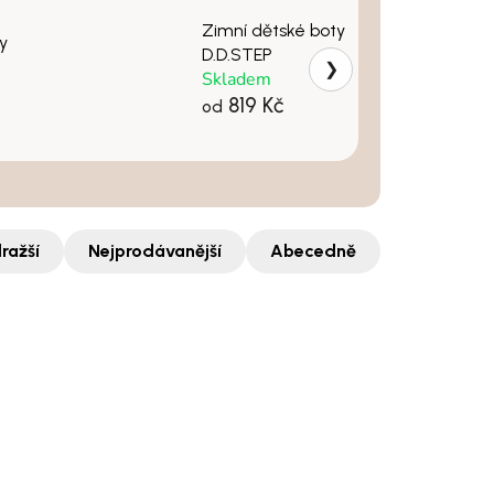
Zimní dětské boty
y
D.D.STEP
❯
Skladem
819 Kč
od
ražší
Nejprodávanější
Abecedně