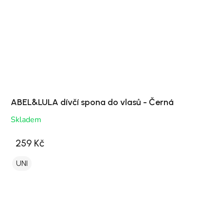
ABEL&LULA dívčí spona do vlasů - Černá
Skladem
259 Kč
UNI