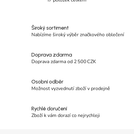
Ovládací prvky výpisu
Široký sortiment
Nabízíme široký výběr značkového oblečení
Doprava zdarma
Doprava zdarma od 2 500 CZK
Osobní odběr
Možnost vyzvednutí zboží v prodejně
Rychlé doručení
Zboží k vám dorazí co nejrychleji
Zápatí