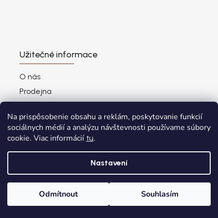
Užitečné informace
O nás
Prodejna
Výhody nákupu
Na prispôsobenie obsahu a reklám, poskytovanie funkcií
Nejčastější otázky
sociálnych médií a analýzu návštevnosti používame súbory
Věrnostní program
cookie. Viac informácií
.
tu
Vrácení – výměna zásilky přes ZÁSILKOVNU
Nastavení
Odstoupení od smlouvy
Odmítnout
Souhlasím
Domů
Kategorie
Wishlist
Košík