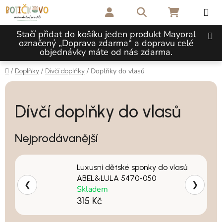
Přejít na obsah
Hledat
NÁKUPNÍ 
Stačí přidat do košíku jeden produkt Mayoral
označený „Doprava zdarma“ a dopravu celé
objednávky máte od nás zdarma.
Domů
/
/
/
Doplňky do vlasů
Doplňky
Dívčí doplňky
Dívčí doplňky do vlasů
Nejprodávanější
Luxusní dětské sponky do vlasů
ABEL&LULA 5470-050
❮
❯
Skladem
315 Kč