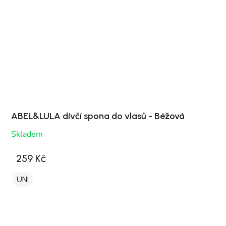
ABEL&LULA dívčí spona do vlasů - Béžová
Skladem
259 Kč
UNI