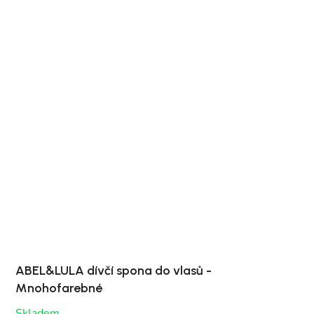
ABEL&LULA dívčí spona do vlasů -
Mnohofarebné
Skladem