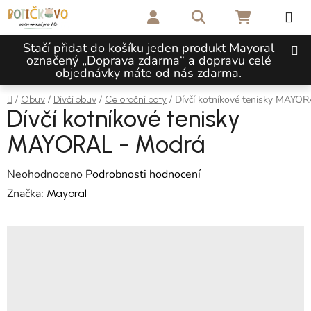
Přejít na obsah
Hledat
NÁKUPNÍ 
Stačí přidat do košíku jeden produkt Mayoral
označený „Doprava zdarma“ a dopravu celé
objednávky máte od nás zdarma.
Domů
/
/
/
/
Dívčí kotníkové tenisky MAYO
Obuv
Dívčí obuv
Celoroční boty
Dívčí kotníkové tenisky
MAYORAL - Modrá
Průměrné hodnocení produktu je 0,0 z 5 hvězdiček.
Neohodnoceno
Podrobnosti hodnocení
Značka:
Mayoral