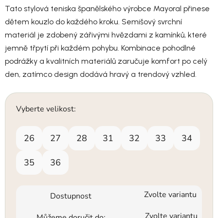
Tato stylová teniska španělského výrobce Mayoral přinese
dětem kouzlo do každého kroku. Semišový svrchní
materiál je zdobený zářivými hvězdami z kamínků, které
jemně třpytí při každém pohybu. Kombinace pohodlné
podrážky a kvalitních materiálů zaručuje komfort po celý
den, zatímco design dodává hravý a trendový vzhled.
Vyberte velikost:
26
27
28
31
32
33
34
35
36
Zvolte variantu
Dostupnost
Zvolte variantu
Můžeme doručit do: