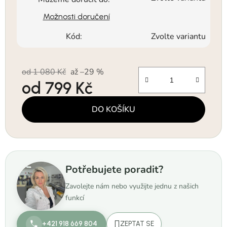
Možnosti doručení
Kód:
Zvolte variantu
od 1 080 Kč
až –29 %
od
799 Kč
Měrná cena:
DO KOŠÍKU
Potřebujete poradit?
Zavolejte nám nebo využijte jednu z našich
funkcí
+421 918 669 804
ZEPTAT SE