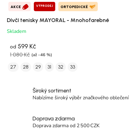
VÝPRODEJ
AKCE
ORTOPEDICKÉ
Dívčí tenisky MAYORAL - Mnohofarebné
Skladem
599 Kč
od
1 080 Kč
(až –46 %)
27
28
29
31
32
33
Široký sortiment
Nabízíme široký výběr značkového oblečení
Doprava zdarma
Doprava zdarma od 2 500 CZK