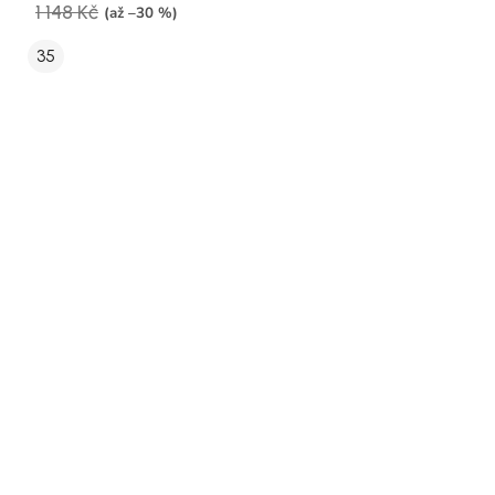
1 148 Kč
(až –30 %)
35