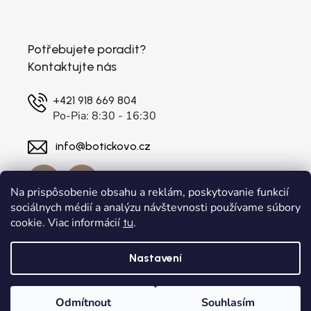
Potřebujete poradit?
Kontaktujte nás
+421 918 669 804
Po-Pia: 8:30 - 16:30
info@botickovo.cz
Na prispôsobenie obsahu a reklám, poskytovanie funkcií
sociálnych médií a analýzu návštevnosti používame súbory
cookie. Viac informácií
.
tu
Nastavení
Vytvořil Shoptet
a
Adatelier
Odmítnout
Souhlasím
Copyright 2026
. Všechna práva vyhrazena.
botickovo.cz