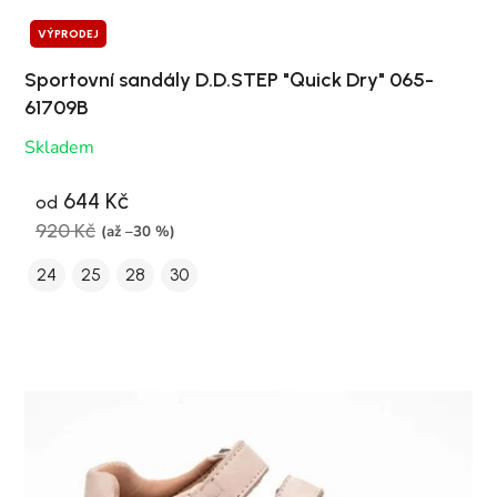
VÝPRODEJ
Sportovní sandály D.D.STEP "Quick Dry" 065-
61709B
Skladem
644 Kč
od
920 Kč
(až –30 %)
24
25
28
30