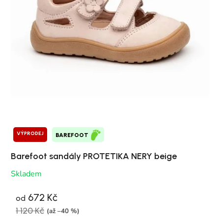
VÝPRODEJ
BAREFOOT
Barefoot sandály PROTETIKA NERY beige
Skladem
672 Kč
od
1 120 Kč
(až –40 %)