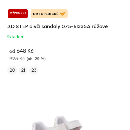
VÝPRODEJ
ORTOPEDICKÉ
D.D.STEP dívčí sandály 075-61335A růžové
Skladem
648 Kč
od
925 Kč
(až –29 %)
20
21
23