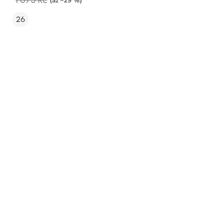
1 075 Kč
(až –29 %)
26