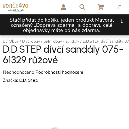
Přejít na obsah
Hledat
NÁKUPNÍ 
Stačí přidat do košíku jeden produkt Mayoral
označený „Doprava zdarma“ a dopravu celé
objednávky máte od nás zdarma.
Domů
/
/
/
/
D.D.STEP dívčí sandály 0
Obuv
Dívčí obuv
Letní obuv - sandály
D.D.STEP dívčí sandály 075-
61329 růžové
Průměrné hodnocení produktu je 0,0 z 5 hvězdiček.
Neohodnoceno
Podrobnosti hodnocení
Značka:
D.D. Step