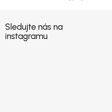
Zápatí
Sledujte nás na
instagramu