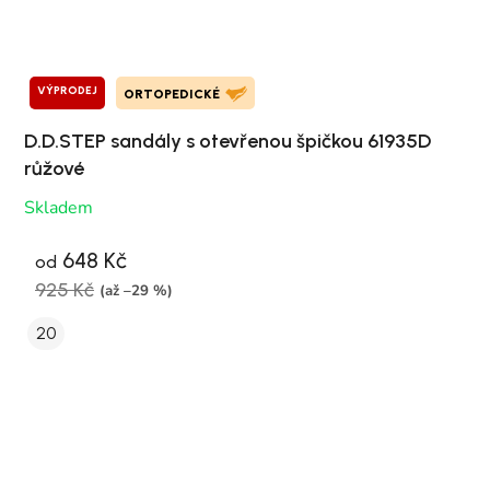
VÝPRODEJ
ORTOPEDICKÉ
D.D.STEP sandály s otevřenou špičkou 61935D
růžové
Skladem
648 Kč
od
925 Kč
(až –29 %)
20