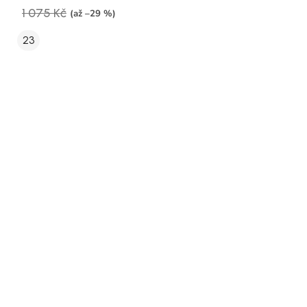
1 075 Kč
(až –29 %)
23