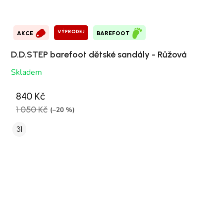
VÝPRODEJ
AKCE
BAREFOOT
D.D.STEP barefoot dětské sandály - Růžová
Skladem
840 Kč
1 050 Kč
(–20 %)
31