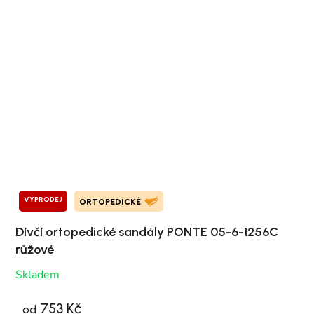
VÝPRODEJ
ORTOPEDICKÉ
Dívčí ortopedické sandály PONTE 05-6-1256C
růžové
Skladem
753 Kč
od