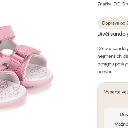
Značka:
D.D. S
Doprava od 
Dívčí sandály
Dětské sandály
nejmenších dě
designu poskyt
pohybu.
Vyberte vel
Dos
Možnos