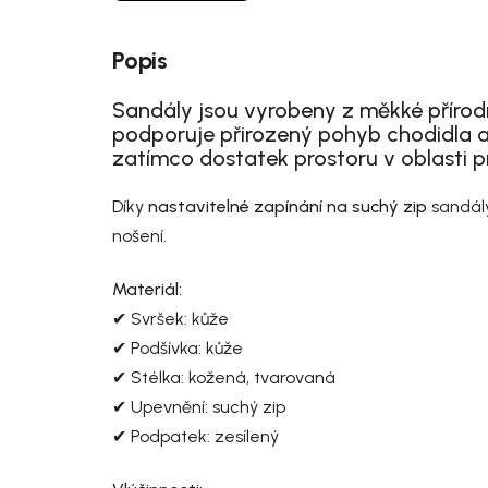
Popis
Sandály jsou vyrobeny z měkké přírodn
podporuje přirozený pohyb chodidla a
zatímco dostatek prostoru v oblasti p
Díky
nastavitelné zapínání na suchý zip
sandály
nošení.
Materiál:
✔ Svršek: kůže
✔ Podšívka: kůže
✔ Stélka: kožená, tvarovaná
✔ Upevnění: suchý zip
✔ Podpatek: zesílený