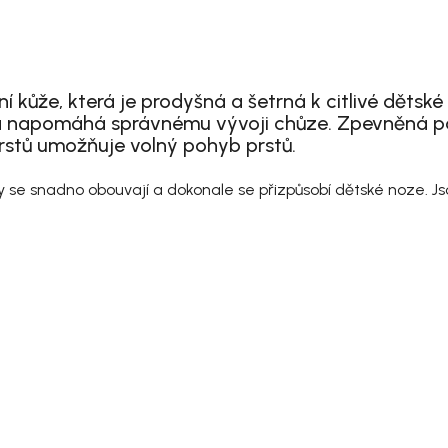
í kůže, která je prodyšná a šetrná k citlivé dětsk
 napomáhá správnému vývoji chůze. Zpevněná pata
rstů umožňuje volný pohyb prstů.
 se snadno obouvají a dokonale se přizpůsobí dětské noze. Jso