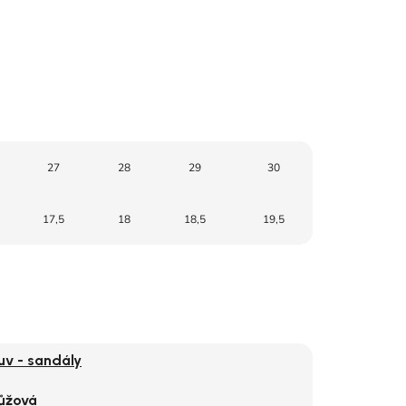
27
28
29
30
17,5
18
18,5
19,5
uv - sandály
ůžová