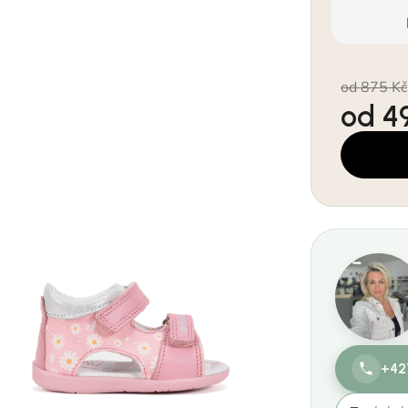
od 875 Kč
od
4
Měrná cen
+42