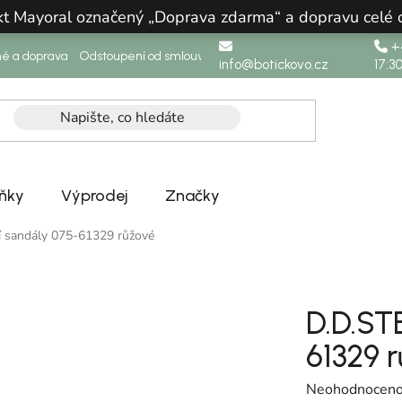
ukt Mayoral označený „Doprava zdarma“ a dopravu celé
+4
né a doprava
Odstoupení od smlouvy
info@botickovo.cz
17:3
ňky
Výprodej
Značky
í sandály 075-61329 růžové
D.D.ST
61329 
Průměrné hodno
Neohodnocen