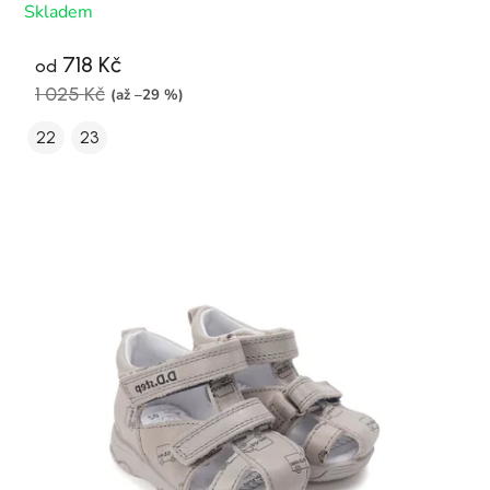
Skladem
718 Kč
od
1 025 Kč
(až –29 %)
22
23