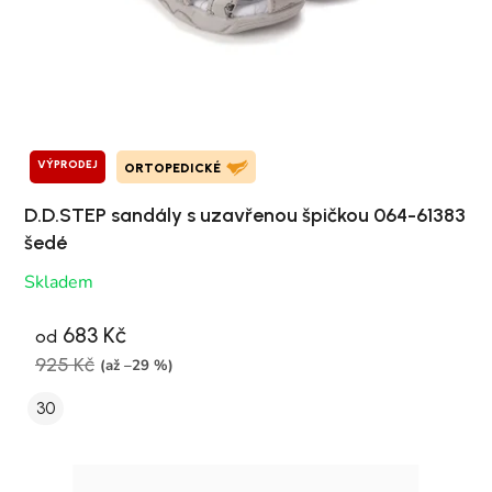
VÝPRODEJ
ORTOPEDICKÉ
D.D.STEP sandály s uzavřenou špičkou 064-61383
šedé
Skladem
683 Kč
od
925 Kč
(až –29 %)
30