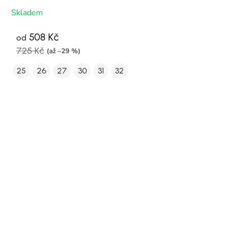
Skladem
508 Kč
od
725 Kč
(až –29 %)
25
26
27
30
31
32