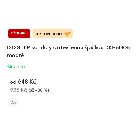
VÝPRODEJ
ORTOPEDICKÉ
D.D.STEP sandály s otevřenou špičkou 103-61406
modré
Skladem
648 Kč
od
925 Kč
(až –30 %)
25