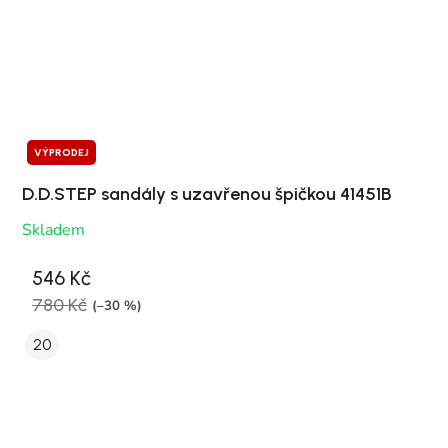
VÝPRODEJ
D.D.STEP sandály s uzavřenou špičkou 41451B
Skladem
546 Kč
780 Kč
(–30 %)
20