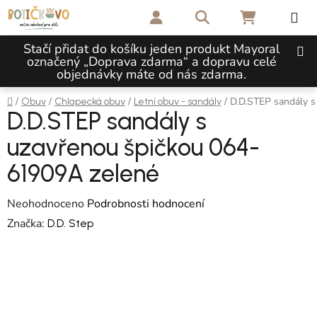
Přejít na obsah
Hledat
NÁKUPNÍ 
Stačí přidat do košíku jeden produkt Mayoral
označený „Doprava zdarma“ a dopravu celé
objednávky máte od nás zdarma.
Domů
/
/
/
/
D.D.STEP sandály s
Obuv
Chlapecká obuv
Letní obuv - sandály
D.D.STEP sandály s
uzavřenou špičkou 064-
61909A zelené
Průměrné hodnocení produktu je 0,0 z 5 hvězdiček.
Neohodnoceno
Podrobnosti hodnocení
Značka:
D.D. Step