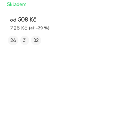
Skladem
508 Kč
od
725 Kč
(až –29 %)
26
31
32