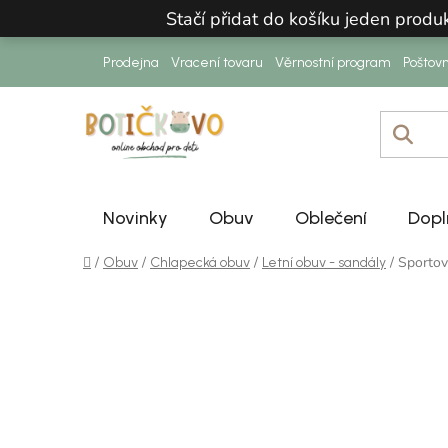
Přejít na obsah
Stačí přidat do košíku jeden prod
Prodejna
Vracení tovaru
Věrnostní program
Poštov
Novinky
Obuv
Oblečení
Dopl
Domů
/
/
/
/
Sportov
Obuv
Chlapecká obuv
Letní obuv - sandály