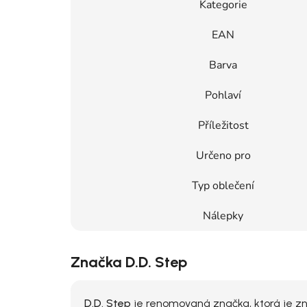
Kategorie
EAN
Barva
Pohlaví
Příležitost
Určeno pro
Typ oblečení
Nálepky
Značka D.D. Step
D.D. Step
je renomovaná značka, ktorá je zná