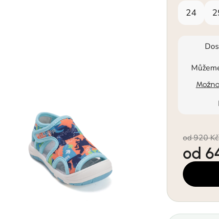
24
2
Dos
Můžeme 
Možnos
od 920 Kč
od
6
Měrná cen