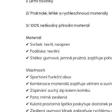
1/ Letní novinky
2/ Praktické, lehké a rychleschnoucí materiály
3/ 100% neškodný přírodní materiál
Materiál:
✔ Svršek: textil, neopren
✔ Podšívka: textilní
✔ Stélka: gumová, jemně pružná, zajišťuje poho
Vlastnosti:
✔ Sportovní funkční obuv
✔ Kombinace materiálů zajišťuje větrání a such
✔ Zapínání: suchý zip kolem kotníku
✔ Pata: mírně zesílená
✔ Kulatá prostorná špička poskytuje dostatek p
✔ Zesílený gumový klínek zabraňuje rychlému o