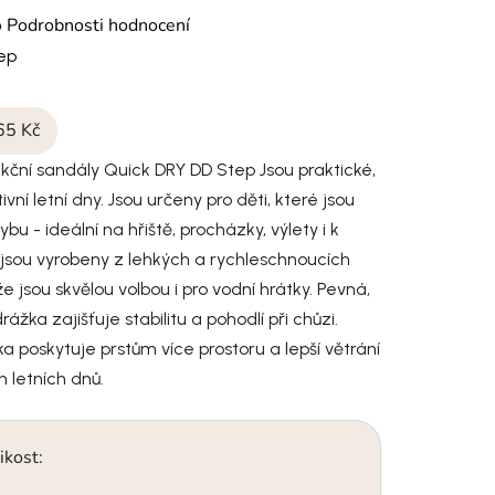
cení produktu je 0,0 z 5 hvězdiček.
o
Podrobnosti hodnocení
tep
65 Kč
ční sandály Quick DRY DD Step Jsou praktické,
vní letní dny. Jsou určeny pro děti, které jsou
bu - ideální na hřiště, procházky, výlety i k
jsou vyrobeny z lehkých a rychleschnoucích
e jsou skvělou volbou i pro vodní hrátky. Pevná,
ážka zajišťuje stabilitu a pohodlí při chůzi.
a poskytuje prstům více prostoru a lepší větrání
 letních dnů.
ikost: