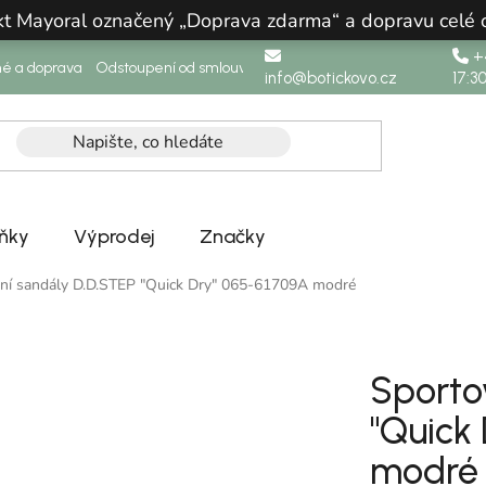
ukt Mayoral označený „Doprava zdarma“ a dopravu celé
+4
né a doprava
Odstoupení od smlouvy
info@botickovo.cz
17:3
ňky
Výprodej
Značky
ní sandály D.D.STEP "Quick Dry" 065-61709A modré
Sporto
"Quick
modré