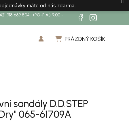
 objednávky máte od nás zdarma.
21 918 669 804 (PO-PIA:) 9:00 -
0
PRÁZDNÝ KOŠÍK
NÁKUPNÍ KOŠÍK
vní sandály D.D.STEP
 Dry" 065-61709A