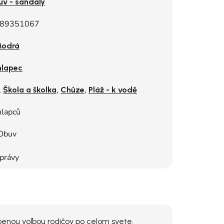
uv - sandály
89351067
odrá
lapec
,
,
,
Škola a školka
Chůze
Pláž - k vodě
hlapců
Obuv
právy
benou voľbou rodičov po celom svete.