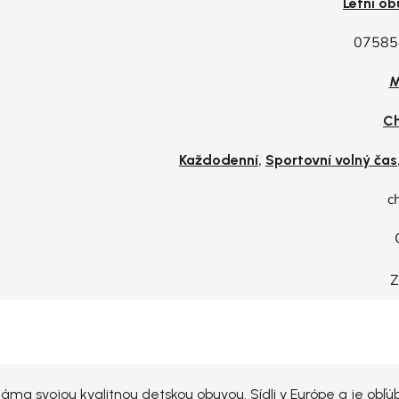
Letní ob
07585
M
Ch
,
Každodenní
Sportovní volný čas
c
Z
ma svojou kvalitnou detskou obuvou. Sídli v Európe a je obľú