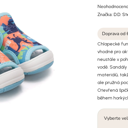
Průměrné hodno
Neohodnocen
Značka:
D.D. S
Doprava od 
Chlapecké funk
vhodné pro akti
neustále v pohy
vodě. Sandály 
materiálů, takž
ale pružná podr
Otevřená špičk
během horkých
Vyberte vel