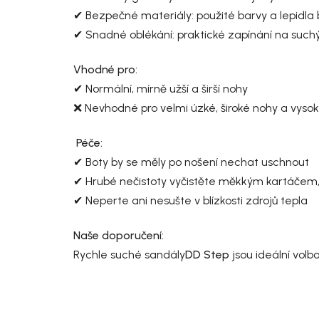
✔ Bezpečné materiály: použité barvy a lepidla be
✔ Snadné oblékání: praktické zapínání na suc
Vhodné pro:
✔ Normální, mírně užší a širší nohy
❌ Nevhodné pro velmi úzké, široké nohy a vysok
Péče:
✔ Boty by se měly po nošení nechat uschnout
✔ Hrubé nečistoty vyčistěte měkkým kartáčem, 
✔ Neperte ani nesušte v blízkosti zdrojů tepla
Naše doporučení:
Rychle suché sandály
DD Step
jsou ideální volbo