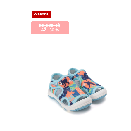
VÝPRODEJ
OD 920 KČ
AŽ –30 %