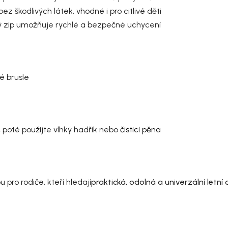
z škodlivých látek, vhodné i pro citlivé děti
hý zip umožňuje rychlé a bezpečné uchycení
é brusle
poté použijte vlhký hadřík nebo
čisticí pěna
u pro rodiče, kteří hledají
praktická, odolná a univerzální letní