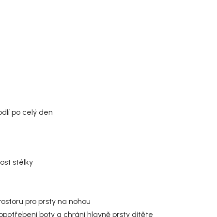
dlí po celý den
ost stélky
rostoru pro prsty na nohou
potřebení boty a chrání hlavně prsty dítěte