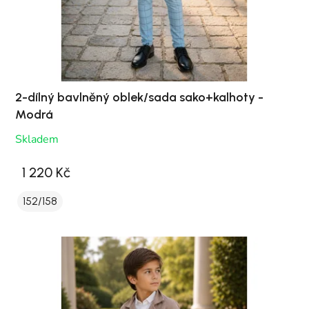
2-dílný bavlněný oblek/sada sako+kalhoty -
Modrá
Skladem
1 220 Kč
152/158