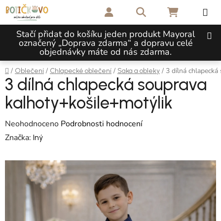
Přejít na obsah
Hledat
NÁKUPNÍ 
Stačí přidat do košíku jeden produkt Mayoral
označený „Doprava zdarma“ a dopravu celé
objednávky máte od nás zdarma.
Domů
/
/
/
/
3 dílná chlapecká
Oblečení
Chlapecké oblečení
Saka a obleky
3 dílná chlapecká souprava
kalhoty+košile+motýlik
Průměrné hodnocení produktu je 0,0 z 5 hvězdiček.
Neohodnoceno
Podrobnosti hodnocení
Značka:
Iný