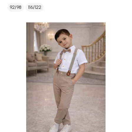
92/98
116/122