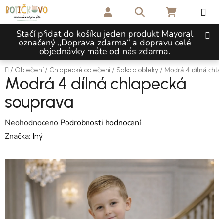
Přejít na obsah
Hledat
NÁKUPNÍ 
Stačí přidat do košíku jeden produkt Mayoral
označený „Doprava zdarma“ a dopravu celé
objednávky máte od nás zdarma.
Domů
/
/
/
/
Modrá 4 dílná ch
Oblečení
Chlapecké oblečení
Saka a obleky
Modrá 4 dílná chlapecká
souprava
Průměrné hodnocení produktu je 0,0 z 5 hvězdiček.
Neohodnoceno
Podrobnosti hodnocení
Značka:
Iný