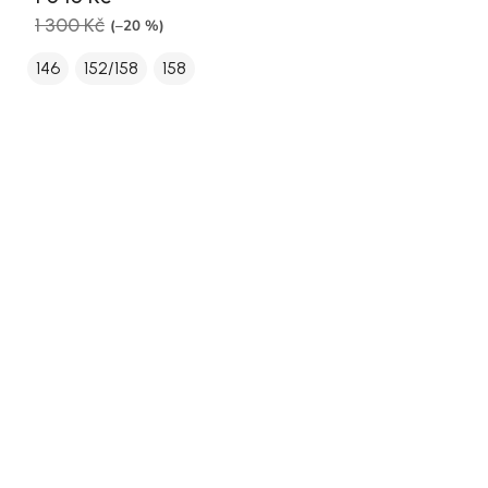
1 300 Kč
(–20 %)
146
152/158
158