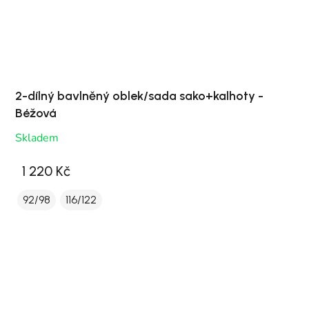
2-dílný bavlněný oblek/sada sako+kalhoty -
Béžová
Skladem
1 220 Kč
92/98
116/122