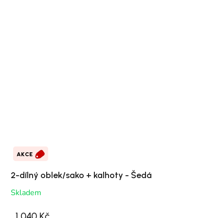
AKCE
2-dílný oblek/sako + kalhoty - Šedá
Skladem
1 040 Kč