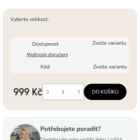
Vyberte velikost:
Zvolte variantu
Dostupnost
Možnosti doručení
Kód:
Zvolte variantu
999 Kč
DO KOŠÍKU
Měrná cena:
Potřebujete poradit?
Zavolejte nám nebo využijte jednu z našich