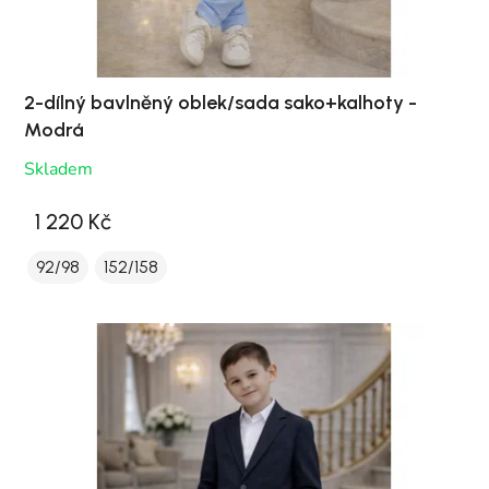
2-dílný bavlněný oblek/sada sako+kalhoty -
Modrá
Skladem
1 220 Kč
92/98
152/158