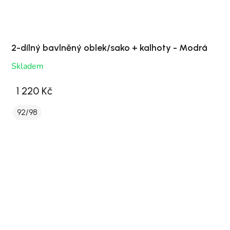
2-dílný bavlněný oblek/sako + kalhoty - Modrá
Skladem
1 220 Kč
92/98