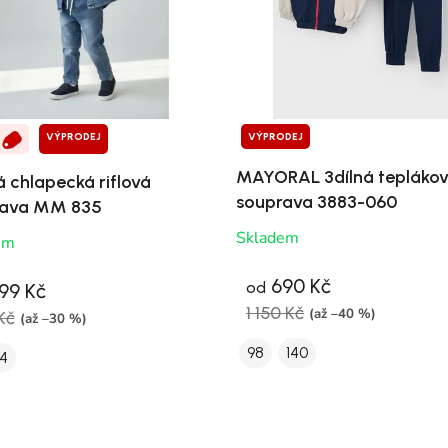
VÝPRODEJ
VÝPRODEJ
MAYORAL 3dílná tepláko
á chlapecká riflová
souprava 3883-060
rava MM 835
Skladem
em
690 Kč
od
99 Kč
1 150 Kč
(až –40 %)
Kč
(až –30 %)
98
140
4