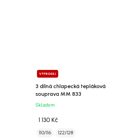
VÝPRODEJ
3 dílná chlapecká tepláková
souprava MM 833
Skladem
1 130 Kč
110/116
122/128