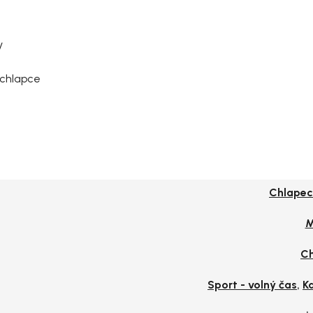
y
 chlapce
Chlapec
M
Ch
,
Sport - volný čas
K