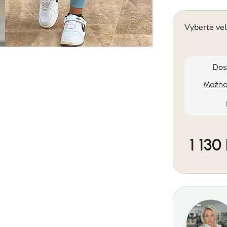
Vyberte vel
Dos
Možnos
1 130
Měrná cen