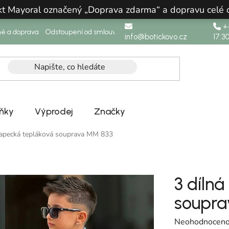
ukt Mayoral označený „Doprava zdarma“ a dopravu celé
+4
né a doprava
Odstoupení od smlouvy
info@botickovo.cz
17:3
ňky
Výprodej
Značky
hlapecká tepláková souprava MM 833
3 díln
soupr
Průměrné hodno
Neohodnocen