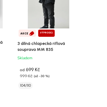
VÝPRODEJ
AKCE
vá
3 dílná chlapecká riflová
souprava MM 835
Skladem
699 Kč
od
999 Kč
(až –30 %)
104/110