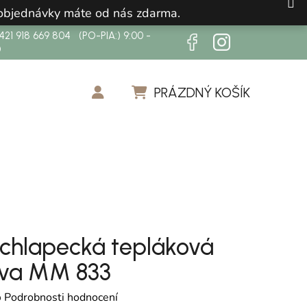
 objednávky máte od nás zdarma.
21 918 669 804 (PO-PIA:) 9:00 -
0
PRÁZDNÝ KOŠÍK
NÁKUPNÍ KOŠÍK
á chlapecká tepláková
ava MM 833
cení produktu je 0,0 z 5 hvězdiček.
o
Podrobnosti hodnocení