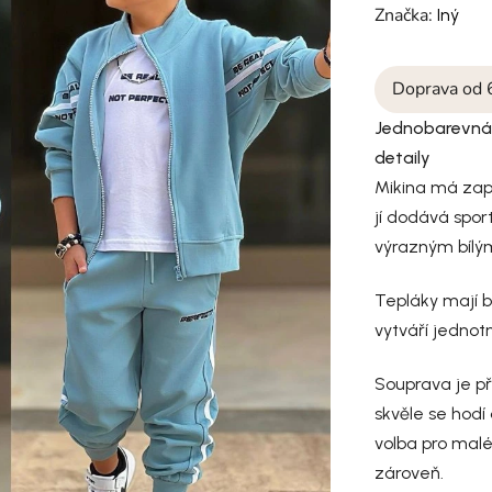
Značka:
Iný
Doprava od 
Jednobarevná 
detaily
Mikina má zapí
jí dodává spor
výrazným bílý
Tepláky mají bí
vytváří jednot
Souprava je p
skvěle se hodí 
volba pro malé 
zároveň.