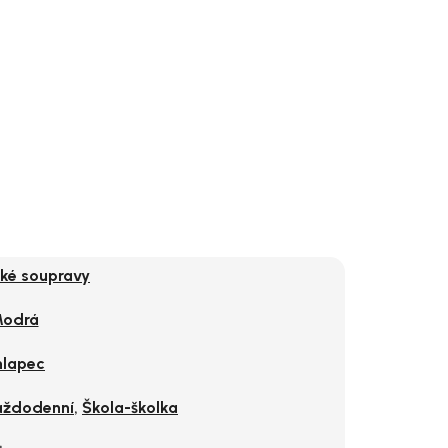
ké soupravy
odrá
lapec
,
aždodenní
Škola-školka