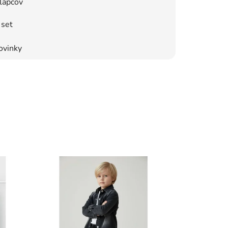
lapcov
set
ovinky