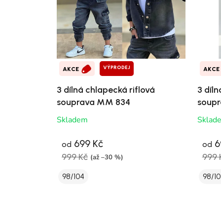
VÝPRODEJ
AKCE
AKCE
3 dílná chlapecká riflová
3 díln
souprava MM 834
soup
Skladem
Sklad
699 Kč
6
od
od
999 Kč
999 
(až –30 %)
98/104
98/10