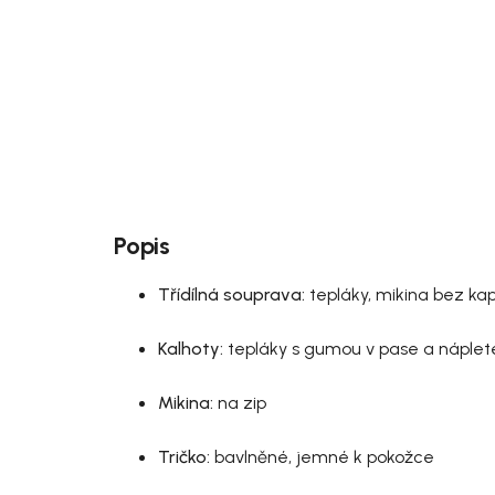
Popis
Třídílná souprava:
tepláky, mikina bez ka
Kalhoty:
tepláky s gumou v pase a náplet
Mikina:
na zip
Tričko:
bavlněné, jemné k pokožce