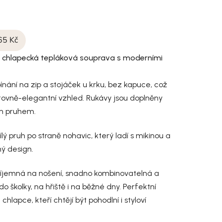
65 Kč
chlapecká tepláková souprava s moderními
nání na zip a stojáček u krku, bez kapuce, což
tovně-elegantní vzhled. Rukávy jsou doplněny
m pruhem.
lý pruh po straně nohavic, který ladí s mikinou a
ný design.
říjemná na nošení, snadno kombinovatelná a
do školky, na hřiště i na běžné dny. Perfektní
chlapce, kteří chtějí být pohodlní i styloví