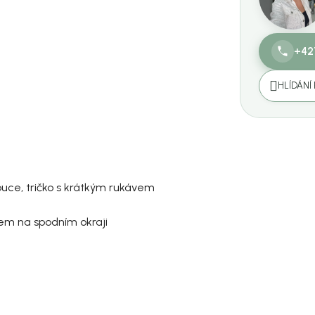
+42
HLÍDÁNÍ
puce, tričko s krátkým rukávem
em na spodním okraji