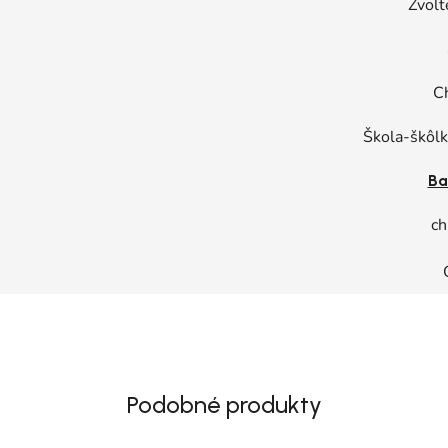
Zvolt
C
Škola-škôl
Ba
ch
Podobné produkty