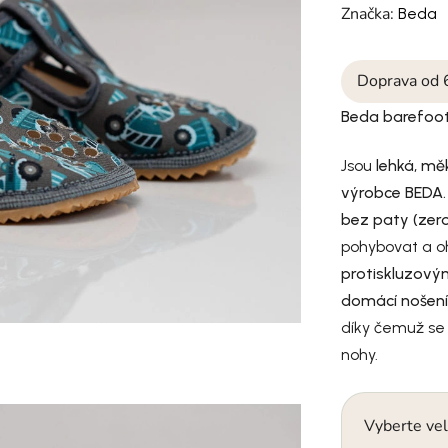
Značka:
Beda
Doprava od 
Beda barefoot
Jsou
lehká, měk
výrobce BEDA
bez paty (zer
pohybovat a o
protiskluzov
domácí nošení,
díky čemuž se 
nohy.
Vyberte vel