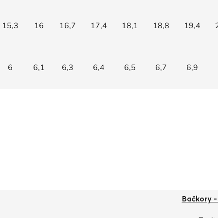
15,3
16
16,7
17,4
18,1
18,8
19,4
6
6,1
6,3
6,4
6,5
6,7
6,9
Bačkory 