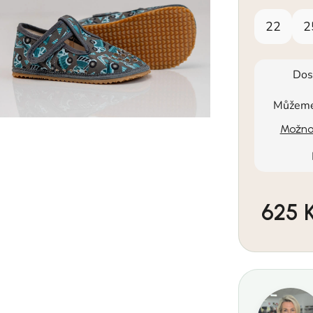
22
2
Dos
Můžeme 
Možnos
625 
Měrná cen