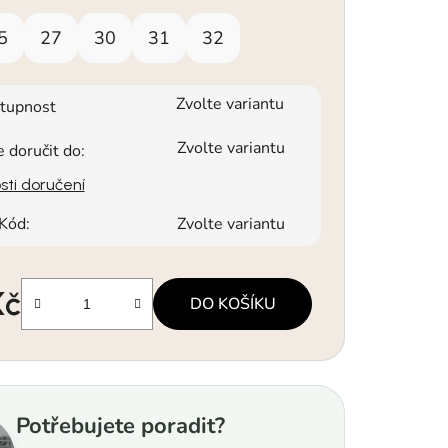
5
27
30
31
32
Zvolte variantu
tupnost
Zvolte variantu
doručit do:
ti doručení
Kód:
Zvolte variantu
Kč
DO KOŠÍKU
a:
Potřebujete poradit?