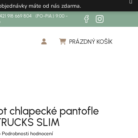
 objednávky máte od nás zdarma.
21 918 669 804 (PO-PIA:) 9:00 -
0
PRÁZDNÝ KOŠÍK
NÁKUPNÍ KOŠÍK
ot chlapecké pantofle
TRUCKS SLIM
cení produktu je 0,0 z 5 hvězdiček.
o
Podrobnosti hodnocení