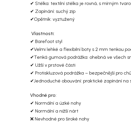
✔ Stélka: textilní stélka je rovná, s mírným tvar
✔ Zapínání: suchý zip
✔Opětník: vyztužený
Vlastnosti:
✔ Barefoot styl
✔Velmi lehké a flexibilní boty s 2 mm tenkou p
✔Tenká gumová podrážka: ohebná ve všech 
✔ Užší v prstové části
✔ Protiskluzová podrážka – bezpečnější pro ch
✔Jednoduché obouvání: praktické zapínání na 
Vhodné pro:
✔ Normální a úzké nohy
✔ Normální a nižší nárt
❌ Nevhodné pro široké nohy