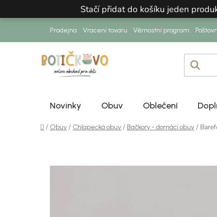
Přejít na obsah
Stačí přidat do košíku jeden prod
Prodejna
Vracení tovaru
Věrnostní program
Poštov
Novinky
Obuv
Oblečení
Dopl
Domů
/
/
/
/
Bare
Obuv
Chlapecká obuv
Bačkory - domácí obuv