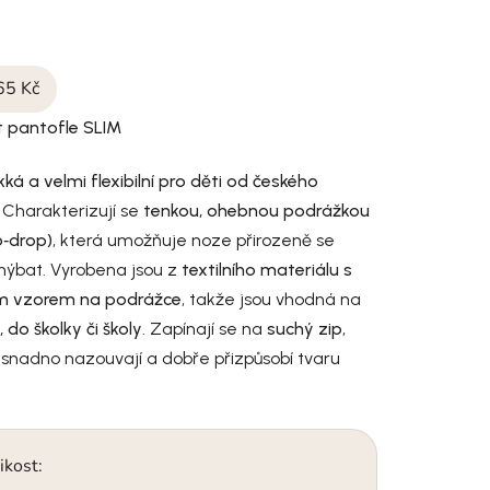
65 Kč
 pantofle SLIM
ká a velmi flexibilní pro děti od českého
.
Charakterizují se
tenkou, ohebnou podrážkou
o‑drop)
, která umožňuje noze přirozeně se
hýbat. Vyrobena jsou z
textilního materiálu s
ým vzorem na podrážce
, takže jsou vhodná na
 do školky či školy
. Zapínají se na
suchý zip
,
snadno nazouvají a dobře přizpůsobí tvaru
ikost: