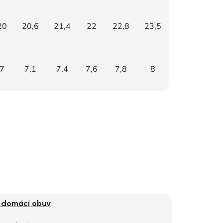
20
20,6
21,4
22
22,8
23,5
7
7,1
7,4
7,6
7,8
8
- domácí obuv