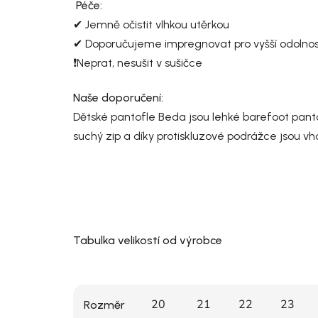
Péče:
✔ Jemně očistit vlhkou utěrkou
✔ Doporučujeme impregnovat pro vyšší odolnost 
❗Neprat, nesušit v sušičce
Naše doporučení:
Dětské pantofle Beda jsou lehké barefoot pant
suchý zip a díky protiskluzové podrážce jsou vh
Tabulka velikostí od výrobce
20
21
22
23
Rozměr