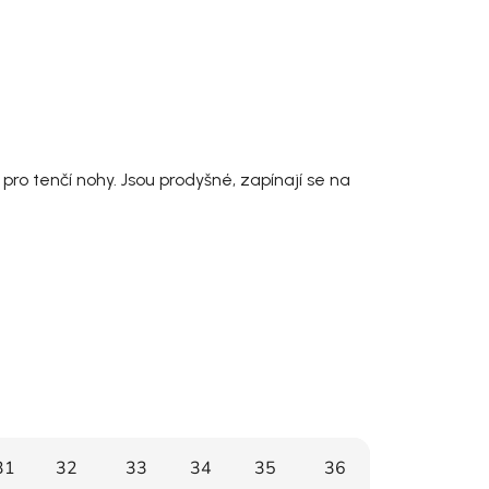
o tenčí nohy. Jsou prodyšné, zapínají se na
31
32
33
34
35
36