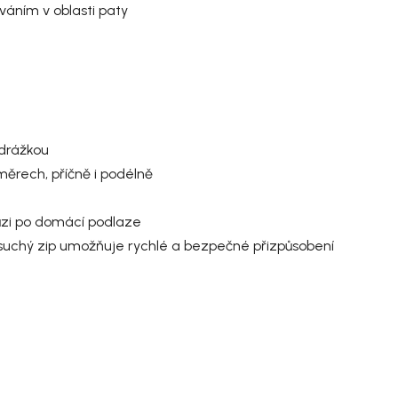
ováním v oblasti paty
odrážkou
směrech
, příčně i podélně
ůzi po domácí podlaze
suchý zip umožňuje rychlé a bezpečné přizpůsobení