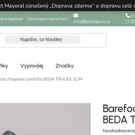
ukt Mayoral označený „Doprava zdarma“ a dopravu celé
+4
né a doprava
Odstoupení od smlouvy
info@botickovo.cz
17:3
ňky
Výprodej
Značky
foot chlapecké pantofle BEDA TRUCKS SLIM
Barefo
BEDA 
Průměrné hodno
Neohodnocen