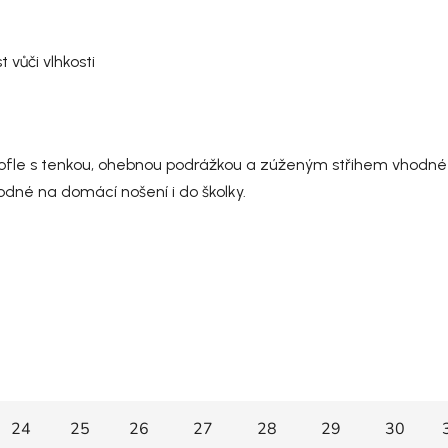
vůči vlhkosti
ofle s tenkou, ohebnou podrážkou a zúženým střihem vhodné pr
odné na domácí nošení i do školky.
24
25
26
27
28
29
30