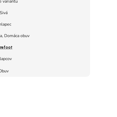
e variantu
Sivá
hlapec
ka, Domáca obuv
refoot
lapcov
Obuv