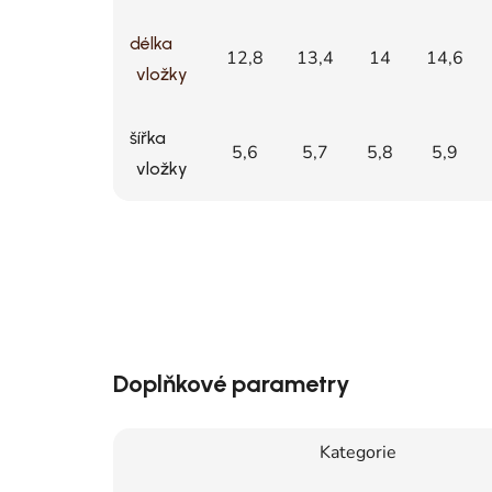
délka
12,8
13,4
14
14,6
vložky
šířka
5,6
5,7
5,8
5,9
vložky
Doplňkové parametry
Kategorie