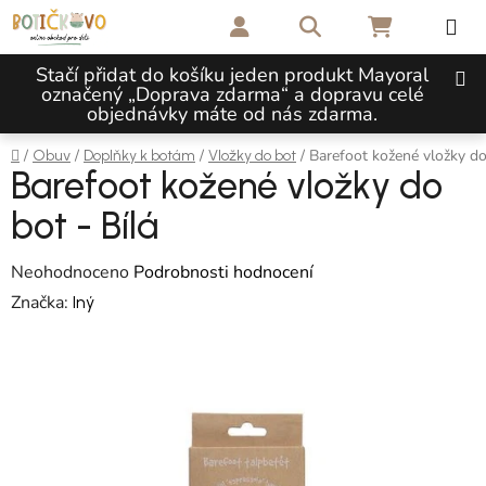
Přejít na obsah
Hledat
NÁKUPNÍ 
Stačí přidat do košíku jeden produkt Mayoral
označený „Doprava zdarma“ a dopravu celé
objednávky máte od nás zdarma.
Domů
/
/
/
/
Barefoot kožené vložky do
Obuv
Doplňky k botám
Vložky do bot
Barefoot kožené vložky do
bot - Bílá
Průměrné hodnocení produktu je 0,0 z 5 hvězdiček.
Neohodnoceno
Podrobnosti hodnocení
Značka:
Iný