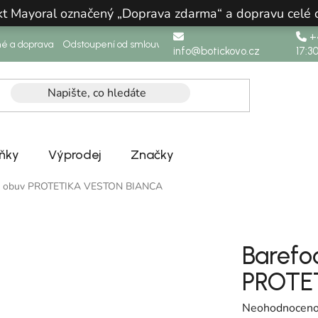
ukt Mayoral označený „Doprava zdarma“ a dopravu celé
+4
né a doprava
Odstoupení od smlouvy
info@botickovo.cz
17:3
ňky
Výprodej
Značky
ná obuv PROTETIKA VESTON BIANCA
Barefo
PROTE
Průměrné hodno
Neohodnocen