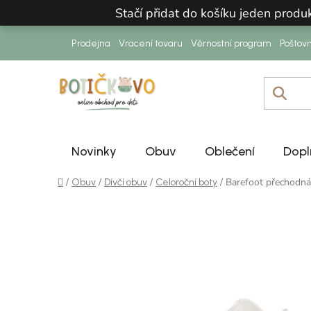
Přejít na obsah
Stačí přidat do košíku jeden prod
Prodejna
Vracení tovaru
Věrnostní program
Poštov
Novinky
Obuv
Oblečení
Dopl
Domů
/
/
/
/
Barefoot přechod
Obuv
Dívčí obuv
Celoroční boty