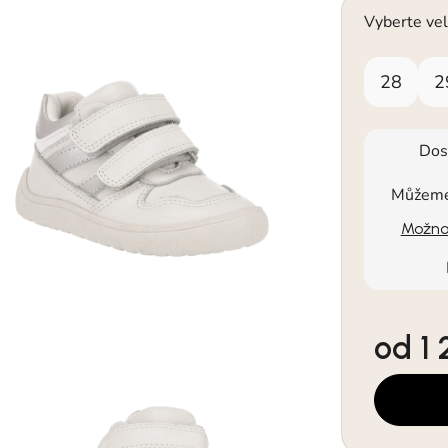
Vyberte vel
28
2
Dos
Můžeme 
Možnos
od
1
Měrná cen