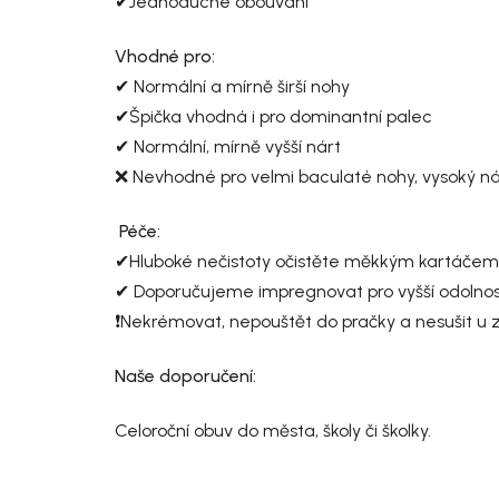
✔Jednoduché obouvání
Vhodné pro:
✔ Normální a mírně širší nohy
✔Špička vhodná i pro dominantní palec
✔ Normální, mírně vyšší nárt
❌ Nevhodné pro velmi baculaté nohy, vysoký n
Péče:
✔Hluboké nečistoty očistěte měkkým kartáčem, p
✔ Doporučujeme impregnovat pro vyšší odolnost 
❗Nekrémovat, nepouštět do pračky a nesušit u z
Naše doporučení:
Celoroční obuv do města, školy či školky.