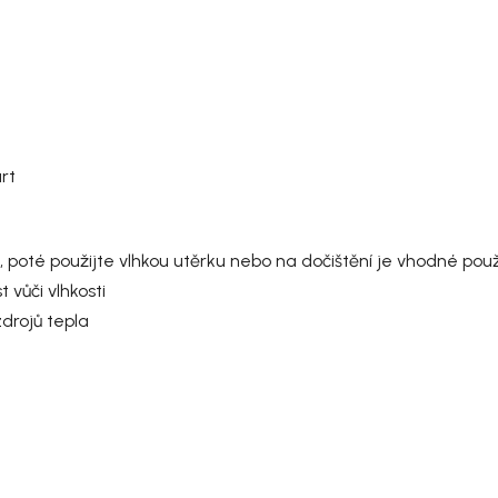
árt
oté použijte vlhkou utěrku nebo na dočištění je vhodné použít
vůči vlhkosti
drojů tepla