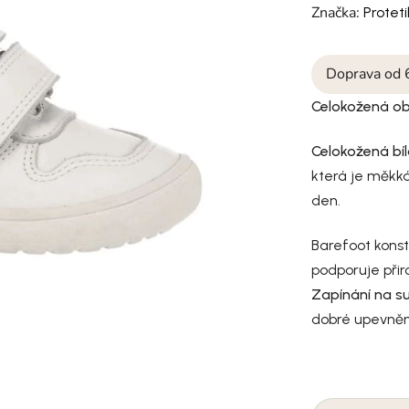
Značka:
Protet
Doprava od 
Celokožená ob
Celokožená bí
která je měkká
den.
Barefoot kons
podporuje přir
Zapínání na s
dobré upevněn