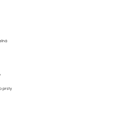
elná
e
o prsty