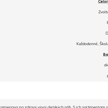
Celor
Zvolt
D
Každodenné, Škol
Ba
di
a zameriava na zdravý vývoj detských nôh. S ich sortimentom