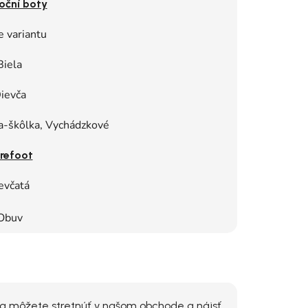
oční boty
e variantu
Biela
ievča
a-škôlka, Vychádzkové
refoot
evčatá
Obuv
 sa môžete stretnúť v našom obchode a nájsť