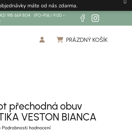
 objednávky máte od nás zdarma.
21 918 669 804 (PO-PIA:) 9:00 -
0
PRÁZDNÝ KOŠÍK
NÁKUPNÍ KOŠÍK
ot přechodná obuv
TIKA VESTON BIANCA
cení produktu je 0,0 z 5 hvězdiček.
o
Podrobnosti hodnocení