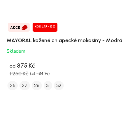
KOD JAR -15%
AKCE
MAYORAL kožené chlapecké mokasíny - Modrá
Skladem
875 Kč
od
1 250 Kč
(až –34 %)
26
27
28
31
32