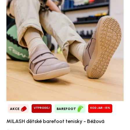
VÝPRODEJ
KOD JAR -15%
AKCE
BAREFOOT
MILASH dětské barefoot tenisky - Béžová