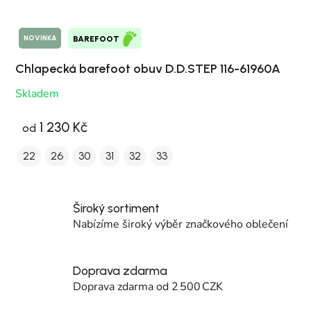
NOVINKA
BAREFOOT
Chlapecká barefoot obuv D.D.STEP 116-61960A
Skladem
1 230 Kč
od
22
26
30
31
32
33
Široký sortiment
Nabízíme široký výběr značkového oblečení
Doprava zdarma
Doprava zdarma od 2 500 CZK