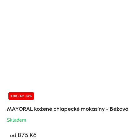
KOD JAR -15%
MAYORAL kožené chlapecké mokasíny - Béžová
Skladem
875 Kč
od