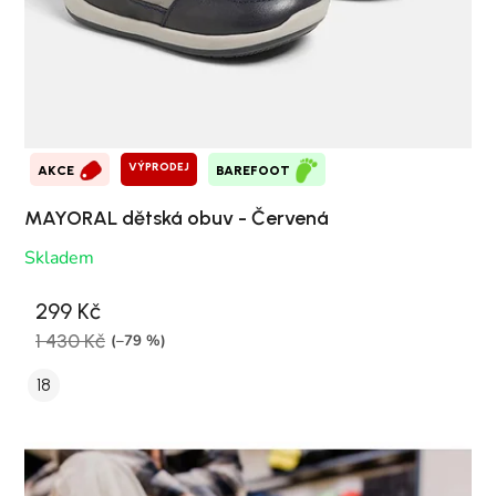
VÝPRODEJ
AKCE
BAREFOOT
MAYORAL dětská obuv - Červená
Skladem
299 Kč
1 430 Kč
(–79 %)
18