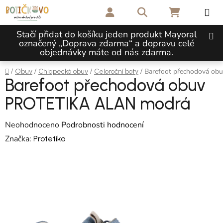
Přejít na obsah
Hledat
NÁKUPNÍ 
Stačí přidat do košíku jeden produkt Mayoral
označený „Doprava zdarma“ a dopravu celé
objednávky máte od nás zdarma.
Domů
/
/
/
/
Barefoot přechodová o
Obuv
Chlapecká obuv
Celoroční boty
Barefoot přechodová obuv
PROTETIKA ALAN modrá
Průměrné hodnocení produktu je 0,0 z 5 hvězdiček.
Neohodnoceno
Podrobnosti hodnocení
Značka:
Protetika