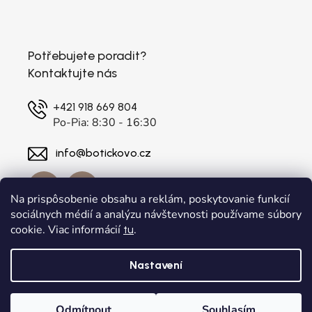
Potřebujete poradit?
Kontaktujte nás
+421 918 669 804
Po-Pia: 8:30 - 16:30
info@botickovo.cz
Na prispôsobenie obsahu a reklám, poskytovanie funkcií
sociálnych médií a analýzu návštevnosti používame súbory
cookie. Viac informácií
.
tu
Nastavení
Vytvořil Shoptet
a
Adatelier
Odmítnout
Souhlasím