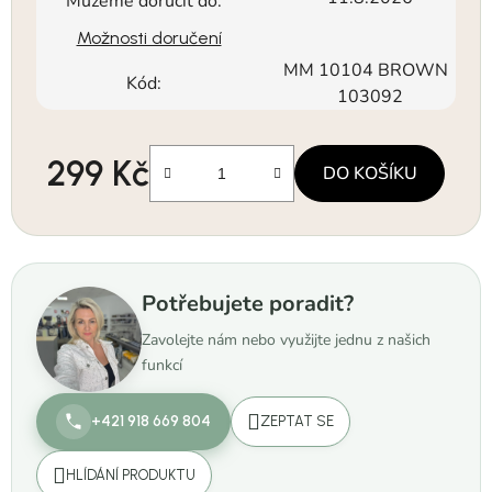
Můžeme doručit do:
Možnosti doručení
MM 10104 BROWN
Kód:
103092
299 Kč
DO KOŠÍKU
Měrná cena:
Potřebujete poradit?
Zavolejte nám nebo využijte jednu z našich
funkcí
+421 918 669 804
ZEPTAT SE
HLÍDÁNÍ PRODUKTU