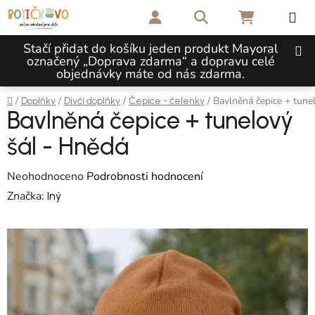
Přejít na obsah
Hledat
NÁKUPNÍ 
Stačí přidat do košíku jeden produkt Mayoral
označený „Doprava zdarma“ a dopravu celé
objednávky máte od nás zdarma.
Domů
/
/
/
/
Bavlněná čepice + tune
Doplňky
Dívčí doplňky
Čepice - čelenky
Bavlněná čepice + tunelový
šál - Hnědá
Průměrné hodnocení produktu je 0,0 z 5 hvězdiček.
Neohodnoceno
Podrobnosti hodnocení
Značka:
Iný