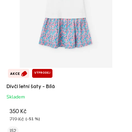
VÝPRODEJ
AKCE
Dívčí letní šaty - Bílá
Skladem
350 Kč
719 Kč
(–51 %)
152