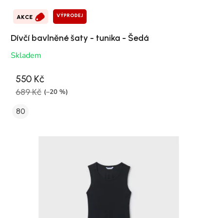
VÝPRODEJ
AKCE
Dívčí bavlněné šaty - tunika - Šedá
Skladem
550 Kč
689 Kč
(–20 %)
80