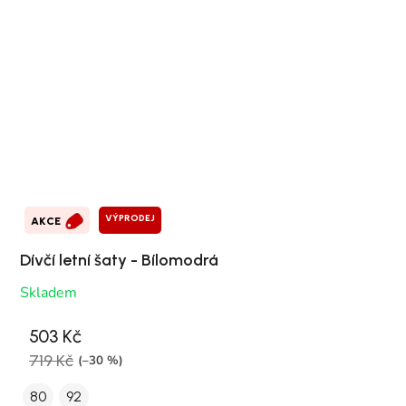
VÝPRODEJ
AKCE
Dívčí letní šaty - Bílomodrá
Skladem
503 Kč
719 Kč
(–30 %)
80
92