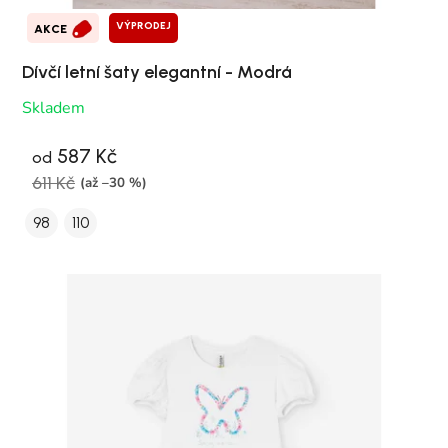
VÝPRODEJ
AKCE
Dívčí letní šaty elegantní - Modrá
Skladem
587 Kč
od
611 Kč
(až –30 %)
98
110