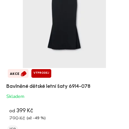
VÝPRODEJ
AKCE
Bavlněné dětské letní šaty 6914-078
Skladem
399 Kč
od
790 Kč
(až –49 %)