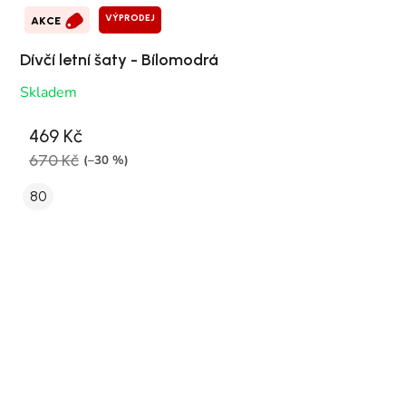
VÝPRODEJ
AKCE
Dívčí letní šaty - Bílomodrá
Skladem
469 Kč
670 Kč
(–30 %)
80