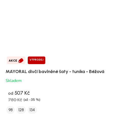
VÝPRODEJ
AKCE
MAYORAL dívčí bavlněné šaty - tunika - Béžová
Skladem
507 Kč
od
780 Kč
(až –35 %)
98
128
134