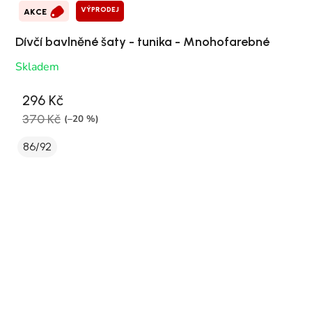
VÝPRODEJ
AKCE
Dívčí bavlněné šaty - tunika - Mnohofarebné
Skladem
296 Kč
370 Kč
(–20 %)
86/92