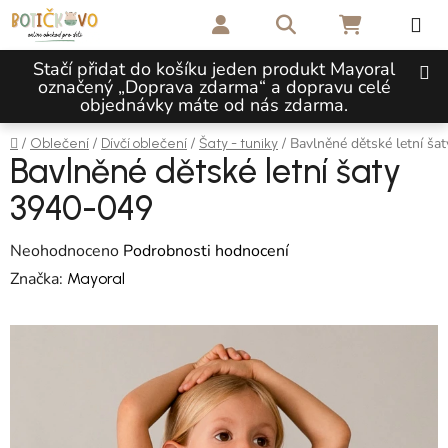
Přejít na obsah
Hledat
NÁKUPNÍ 
Stačí přidat do košíku jeden produkt Mayoral
označený „Doprava zdarma“ a dopravu celé
objednávky máte od nás zdarma.
Domů
/
/
/
/
Bavlněné dětské letní ša
Oblečení
Dívčí oblečení
Šaty - tuniky
Bavlněné dětské letní šaty
3940-049
Průměrné hodnocení produktu je 0,0 z 5 hvězdiček.
Neohodnoceno
Podrobnosti hodnocení
Značka:
Mayoral