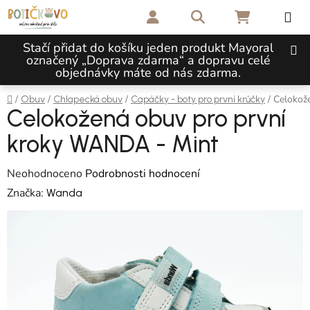
Přejít na obsah
Hledat
NÁKUPNÍ 
Stačí přidat do košíku jeden produkt Mayoral
označený „Doprava zdarma“ a dopravu celé
objednávky máte od nás zdarma.
Domů
/
/
/
/
Celokož
Obuv
Chlapecká obuv
Capáčky - boty pro první krůčky
Celokožená obuv pro první
kroky WANDA - Mint
Průměrné hodnocení produktu je 0,0 z 5 hvězdiček.
Neohodnoceno
Podrobnosti hodnocení
Značka:
Wanda