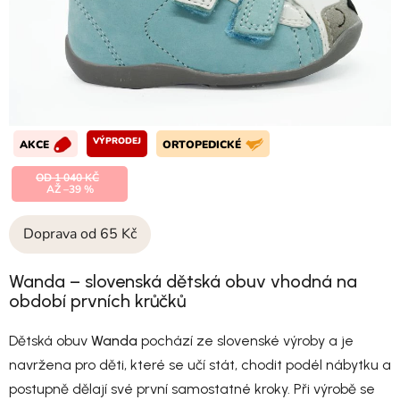
VÝPRODEJ
AKCE
ORTOPEDICKÉ
OD 1 040 KČ
AŽ –39 %
Doprava od 65 Kč
Wanda – slovenská dětská obuv vhodná na
období prvních krůčků
Dětská obuv
Wanda
pochází ze slovenské výroby a je
navržena pro děti, které se učí stát, chodit podél nábytku a
postupně dělají své první samostatné kroky. Při výrobě se