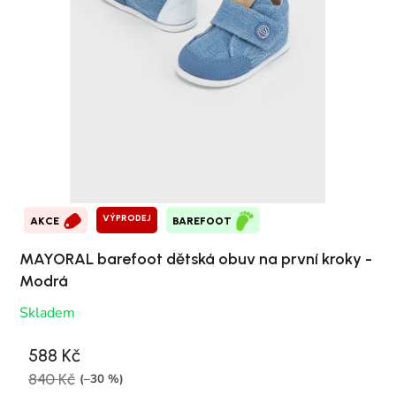
VÝPRODEJ
AKCE
BAREFOOT
MAYORAL barefoot dětská obuv na první kroky -
Modrá
Skladem
588 Kč
840 Kč
(–30 %)