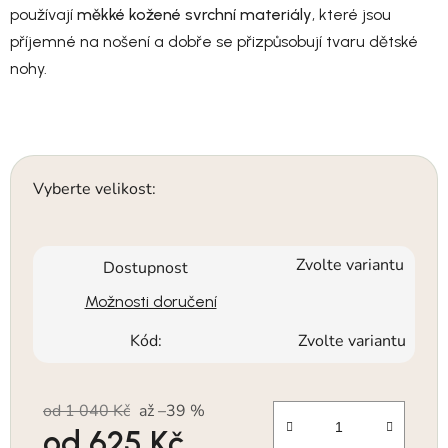
používají
měkké kožené svrchní materiály
, které jsou
příjemné na nošení a dobře se přizpůsobují tvaru dětské
nohy.
Vyberte velikost:
Zvolte variantu
Dostupnost
Možnosti doručení
Kód:
Zvolte variantu
od 1 040 Kč
až –39 %
od
625 Kč