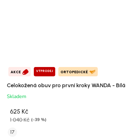
VÝPRODEJ
AKCE
ORTOPEDICKÉ
Celokožená obuv pro první kroky WANDA - Bílá
Skladem
625 Kč
1 040 Kč
(–39 %)
17