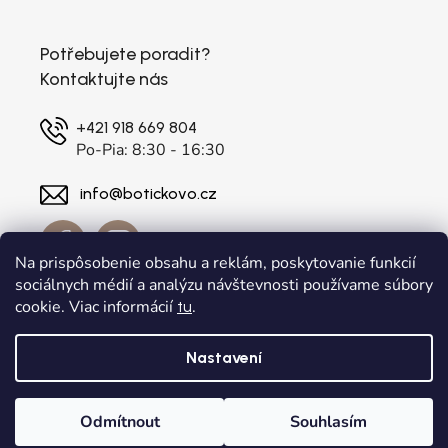
Potřebujete poradit?
Kontaktujte nás
+421 918 669 804
Po-Pia: 8:30 - 16:30
info@botickovo.cz
Na prispôsobenie obsahu a reklám, poskytovanie funkcií
sociálnych médií a analýzu návštevnosti používame súbory
cookie. Viac informácií
.
tu
Nastavení
Vytvořil Shoptet
a
Adatelier
Odmítnout
Souhlasím
Copyright 2026
. Všechna práva vyhrazena.
botickovo.cz