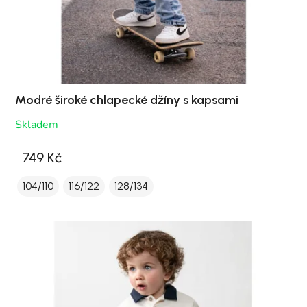
Modré široké chlapecké džíny s kapsami
Skladem
749 Kč
104/110
116/122
128/134