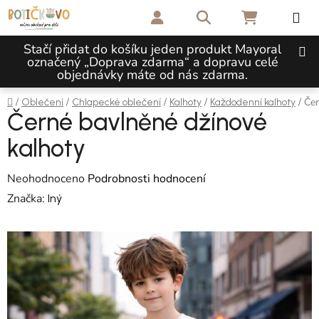
Přejít na obsah
Hledat
NÁKUPNÍ 
Stačí přidat do košíku jeden produkt Mayoral
označený „Doprava zdarma“ a dopravu celé
objednávky máte od nás zdarma.
Domů
/
/
/
/
/
Čer
Oblečení
Chlapecké oblečení
Kalhoty
Každodenní kalhoty
Černé bavlněné džínové
kalhoty
Průměrné hodnocení produktu je 0,0 z 5 hvězdiček.
Neohodnoceno
Podrobnosti hodnocení
Značka:
Iný