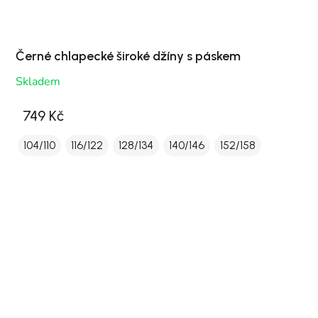
Černé chlapecké široké džíny s páskem
Skladem
749 Kč
104/110
116/122
128/134
140/146
152/158