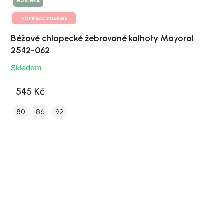
NOVINKA
DOPRAVA ZDARMA
Béžové chlapecké žebrované kalhoty Mayoral
2542-062
Skladem
545 Kč
80
86
92