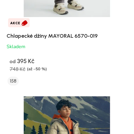
AKCE
Chlapecké džíny MAYORAL 6570-019
Skladem
395 Kč
od
748 Kč
(až –50 %)
158