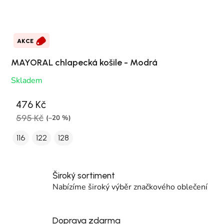
AKCE
MAYORAL chlapecká košile - Modrá
Skladem
476 Kč
595 Kč
(–20 %)
116
122
128
Široký sortiment
Nabízíme široký výběr značkového oblečení
Doprava zdarma