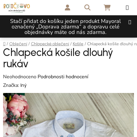
Přejít na obsah
Hledat
NÁKUPNÍ 
Stačí přidat do košíku jeden produkt Mayoral
označený „Doprava zdarma“ a dopravu celé
objednávky máte od nás zdarma.
Domů
/
/
/
/
Chlapecká košile dlouhý r
Oblečení
Chlapecké oblečení
Košile
Chlapecká košile dlouhý
rukáv
Průměrné hodnocení produktu je 0,0 z 5 hvězdiček.
Neohodnoceno
Podrobnosti hodnocení
Značka:
Iný