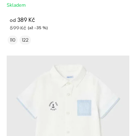
Skladem
389 Kč
od
599 Kč
(až –35 %)
110
122