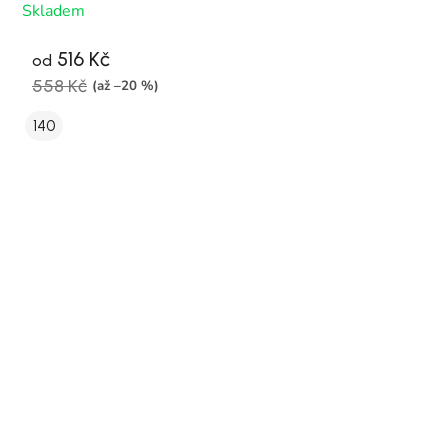
Skladem
516 Kč
od
558 Kč
(až –20 %)
140