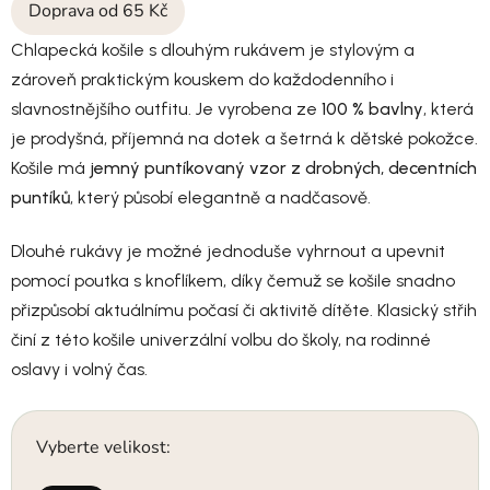
Doprava od 65 Kč
Chlapecká košile s dlouhým rukávem je stylovým a
zároveň praktickým kouskem do každodenního i
slavnostnějšího outfitu. Je vyrobena ze
100 % bavlny
, která
je prodyšná, příjemná na dotek a šetrná k dětské pokožce.
Košile má
jemný puntíkovaný vzor z drobných, decentních
puntíků
, který působí elegantně a nadčasově.
Dlouhé rukávy je možné jednoduše vyhrnout a upevnit
pomocí poutka s knoflíkem, díky čemuž se košile snadno
přizpůsobí aktuálnímu počasí či aktivitě dítěte. Klasický střih
činí z této košile univerzální volbu do školy, na rodinné
oslavy i volný čas.
Vyberte velikost: