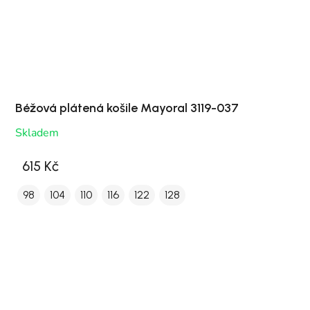
Béžová plátená košile Mayoral 3119-037
Skladem
615 Kč
98
104
110
116
122
128