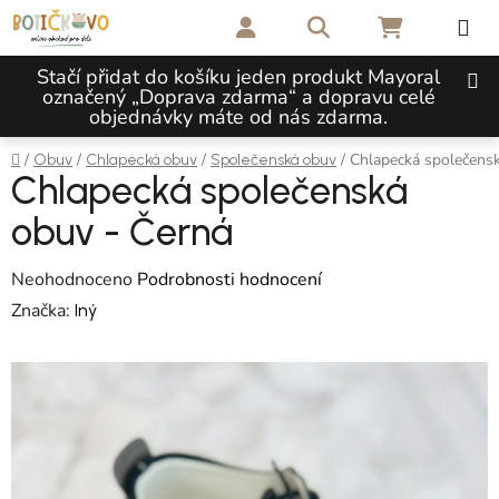
Přejít na obsah
Hledat
NÁKUPNÍ 
Stačí přidat do košíku jeden produkt Mayoral
označený „Doprava zdarma“ a dopravu celé
objednávky máte od nás zdarma.
Domů
/
/
/
/
Chlapecká společens
Obuv
Chlapecká obuv
Společenská obuv
Chlapecká společenská
obuv - Černá
Průměrné hodnocení produktu je 0,0 z 5 hvězdiček.
Neohodnoceno
Podrobnosti hodnocení
Značka:
Iný