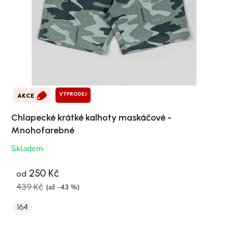
VÝPRODEJ
AKCE
Chlapecké krátké kalhoty maskáčové -
Mnohofarebné
Skladem
250 Kč
od
439 Kč
(až –43 %)
164