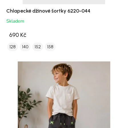
Chlapecké džínové šortky 6220-044
Skladem
690 Kč
128
140
152
158