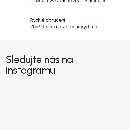
Možnost vyzvednutí zboží v prodejně
Rychlé doručení
Zboží k vám dorazí co nejrychleji
Zápatí
Sledujte nás na
instagramu