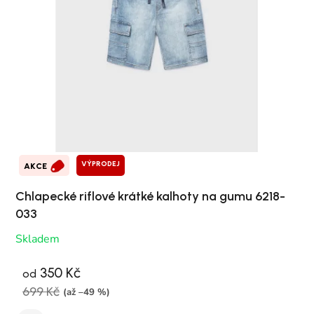
VÝPRODEJ
AKCE
Chlapecké riflové krátké kalhoty na gumu 6218-
033
Skladem
350 Kč
od
699 Kč
(až –49 %)