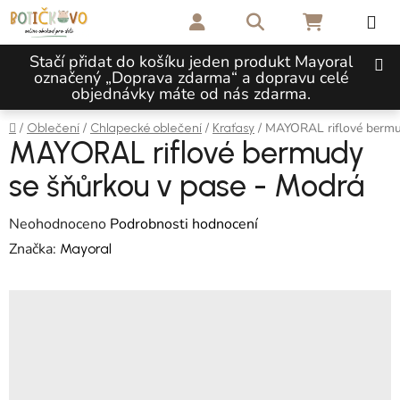
Přejít na obsah
Hledat
NÁKUPNÍ 
Stačí přidat do košíku jeden produkt Mayoral
označený „Doprava zdarma“ a dopravu celé
objednávky máte od nás zdarma.
Domů
/
/
/
/
MAYORAL riflové bermu
Oblečení
Chlapecké oblečení
Kraťasy
MAYORAL riflové bermudy
se šňůrkou v pase - Modrá
Průměrné hodnocení produktu je 0,0 z 5 hvězdiček.
Neohodnoceno
Podrobnosti hodnocení
Značka:
Mayoral