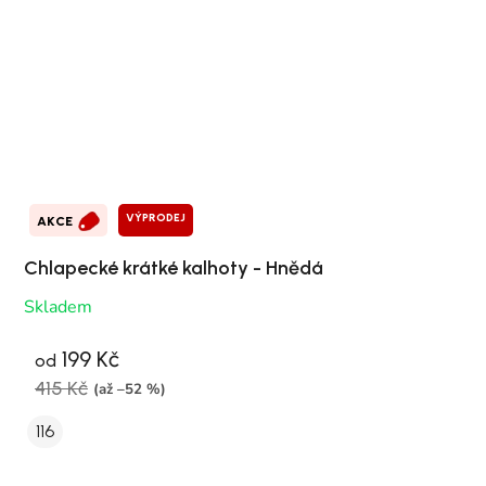
VÝPRODEJ
AKCE
Chlapecké krátké kalhoty - Hnědá
Skladem
199 Kč
od
415 Kč
(až –52 %)
116