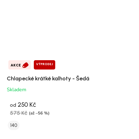
VÝPRODEJ
AKCE
Chlapecké krátké kalhoty - Šedá
Skladem
250 Kč
od
575 Kč
(až –56 %)
140