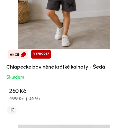
VÝPRODEJ
AKCE
Chlapecké bavlněné krátké kalhoty - Šedá
Skladem
250 Kč
499 Kč
(–49 %)
110