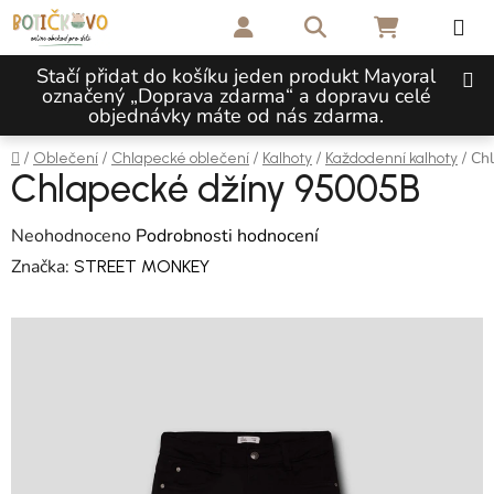
Přejít na obsah
Hledat
NÁKUPNÍ 
Stačí přidat do košíku jeden produkt Mayoral
označený „Doprava zdarma“ a dopravu celé
objednávky máte od nás zdarma.
Domů
/
/
/
/
/
Chl
Oblečení
Chlapecké oblečení
Kalhoty
Každodenní kalhoty
Chlapecké džíny 95005B
Průměrné hodnocení produktu je 0,0 z 5 hvězdiček.
Neohodnoceno
Podrobnosti hodnocení
Značka:
STREET MONKEY