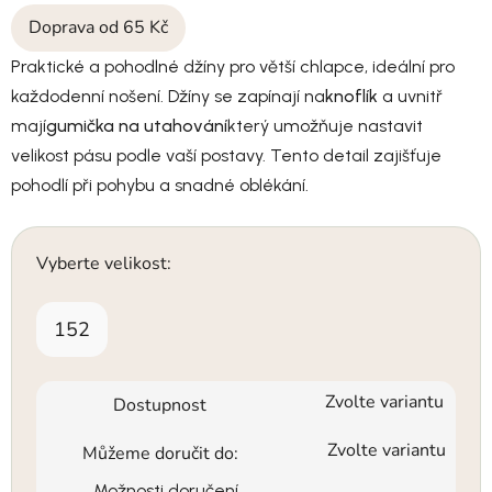
Doprava od 65 Kč
Praktické a pohodlné džíny pro větší chlapce, ideální pro
každodenní nošení. Džíny se zapínají na
knoflík
a uvnitř
mají
gumička na utahování
který umožňuje nastavit
velikost pásu podle vaší postavy. Tento detail zajišťuje
pohodlí při pohybu a snadné oblékání.
Vyberte velikost:
152
Zvolte variantu
Dostupnost
Zvolte variantu
Můžeme doručit do:
Možnosti doručení