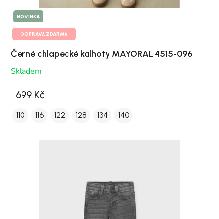
NOVINKA
DOPRAVA ZDARMA
Černé chlapecké kalhoty MAYORAL 4515-096
Skladem
699 Kč
110
116
122
128
134
140