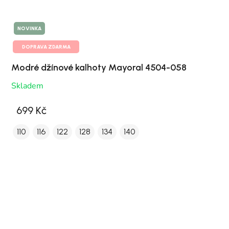
NOVINKA
DOPRAVA ZDARMA
Modré džínové kalhoty Mayoral 4504-058
Skladem
699 Kč
110
116
122
128
134
140