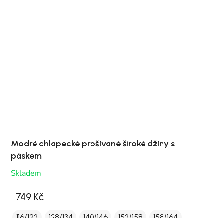
Modré chlapecké prošívané široké džíny s
páskem
Skladem
749 Kč
116/122
128/134
140/146
152/158
158/164