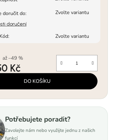
Zvolte variantu
doručit do:
ti doručení
Kód:
Zvolte variantu
až –49 %
50 Kč
a:
DO KOŠÍKU
Potřebujete poradit?
Zavolejte nám nebo využijte jednu z našich
funkcí