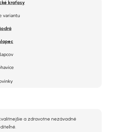
cké kraťasy
e variantu
odrá
lapec
lapcov
havice
ovinky
jkvalitnejšie a zdravotne nezávadné
diteľné.