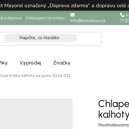
ukt Mayoral označený „Doprava zdarma“ a dopravu celé
+4
né a doprava
Odstoupení od smlouvy
info@botickovo.cz
17:3
ňky
Výprodej
Značky
iflové krátké kalhoty na gumu 6218-033
Chlapec
kalhot
Průměrné hodno
Neohodnocen