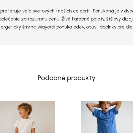
ú preferuje veľa svetových i naších celebrít. Ponúkaná je v d
blečenie za rozumnú cenu. Živé farebné palety, štýlový dizaj
nergetický šmrnc. Mayoral ponúka odev, obuv i doplnky pre di
Podobné produkty