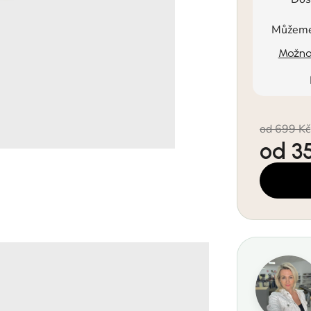
Můžeme 
Možnos
od 699 Kč
od
3
Měrná cen