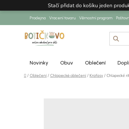
Přejít na obsah
Stačí přidat do košíku jeden prod
Prodejna
Vracení tovaru
Věrnostní program
Poštov
Novinky
Obuv
Oblečení
Dopl
Domů
/
/
/
/
Chlapecké r
Oblečení
Chlapecké oblečení
Kraťasy