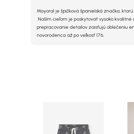
Mayoral je špičková španielská značka, ktor
Naším cieľom je poskytovať vysoko kvalitné o
prepracovanie detailov zaisťujú oblečeniu e
novorodenca až po veľkosť 176.