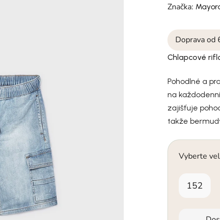
Značka:
Mayora
Doprava od 
Chlapcové ri
Pohodlné a pr
na každodenní 
zajišťuje poho
takže bermudy
Vyberte vel
152
Dos