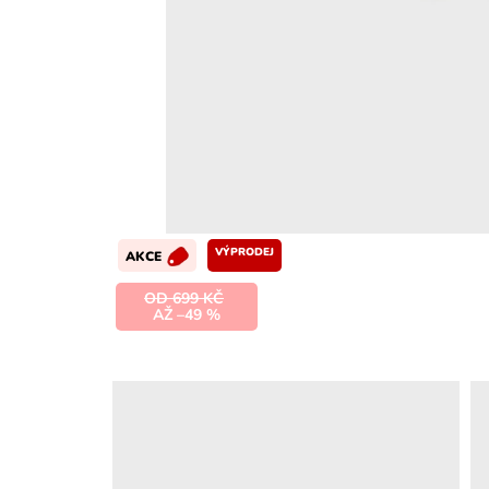
VÝPRODEJ
AKCE
OD 699 KČ
AŽ –49 %