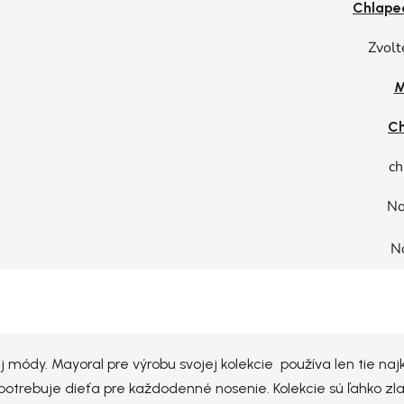
Chlape
Zvolt
M
Ch
ch
No
N
j módy. Mayoral pre výrobu svojej kolekcie používa len tie na
potrebuje dieťa pre každodenné nosenie. Kolekcie sú ľahko zla