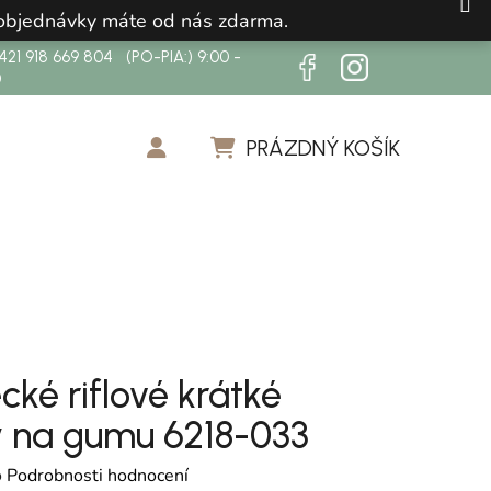
 objednávky máte od nás zdarma.
21 918 669 804 (PO-PIA:) 9:00 -
0
PRÁZDNÝ KOŠÍK
NÁKUPNÍ KOŠÍK
ké riflové krátké
y na gumu 6218-033
cení produktu je 0,0 z 5 hvězdiček.
o
Podrobnosti hodnocení