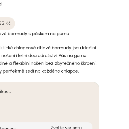
l
65 Kč
flové bermudy s páskem na gumu
aktické
chlapcové riflové bermudy
jsou ideální
nošení i letní dobrodružství.
Pás na gumu
dlné a flexibilní nošení bez zbytečného škrcení,
 perfektně sedí na každého chlapce.
ikost:
Zvolte variantu
tupnost