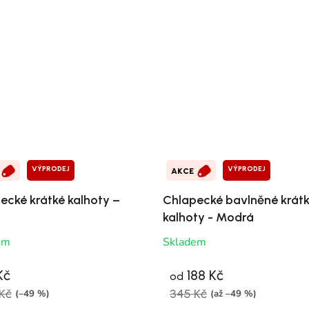
VÝPRODEJ
VÝPRODEJ
AKCE
ecké krátké kalhoty –
Chlapecké bavlněné krát
kalhoty - Modrá
em
Skladem
Kč
188 Kč
od
Kč
345 Kč
(–49 %)
(až –49 %)