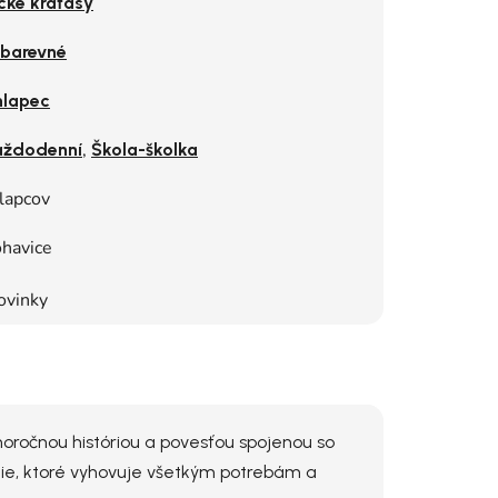
cké kraťasy
ebarevné
lapec
,
aždodenní
Škola-školka
lapcov
havice
ovinky
horočnou históriou a povesťou spojenou so
enie, ktoré vyhovuje všetkým potrebám a