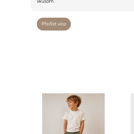
vkusom.
Přečíst více