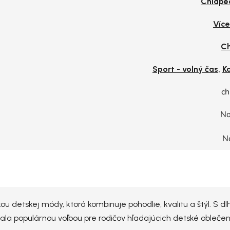
Chlape
Víc
Ch
,
Sport - volný čas
K
ch
No
N
 detskej módy, ktorá kombinuje pohodlie, kvalitu a štýl. S dl
stala populárnou voľbou pre rodičov hľadajúcich detské obleč