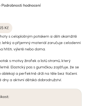
cení produktu je 0,0 z 5 hvězdiček.
o
Podrobnosti hodnocení
65 Kč
lhoty s celoplošným potiskem si děti okamžitě
ý, lehký a příjemný materiál zaručuje celodenní
na hřišti, výletě nebo doma.
otisk s motivy žirafek a listů stromů, který
letně. Elastický pas s gumičkou zajišťuje, že se
 oblékají a perfektně drží na těle bez tlačení.
é dny a aktivní dětská dobrodružství.
ikost: