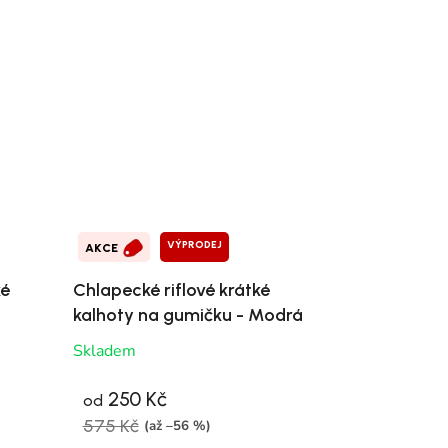
VÝPRODEJ
AKCE
ké
Chlapecké riflové krátké
kalhoty na gumičku - Modrá
Skladem
250 Kč
od
575 Kč
(až –56 %)