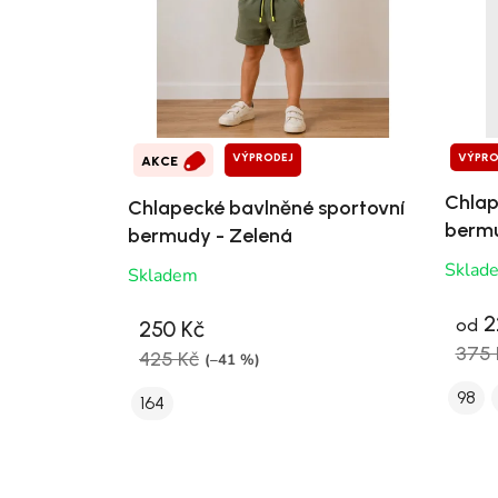
VÝPRODEJ
VÝPRO
AKCE
Chlap
Chlapecké bavlněné sportovní
bermu
bermudy - Zelená
Sklad
Skladem
2
od
250 Kč
375 
425 Kč
(–41 %)
98
164