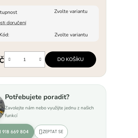
Zvolte variantu
tupnost
ti doručení
Kód:
Zvolte variantu
č
DO KOŠÍKU
a:
Potřebujete poradit?
Zavolejte nám nebo využijte jednu z našich
funkcí
1 918 669 804
ZEPTAT SE