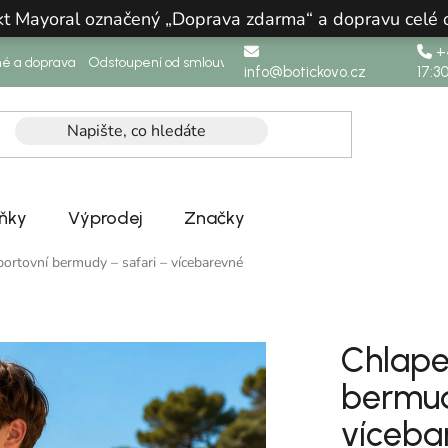
ukt Mayoral označený „Doprava zdarma“ a dopravu celé
+4
né a doprava
Odstoupení od smlouvy
info@botickovo.cz
17:3
ňky
Výprodej
Značky
ortovní bermudy – safari – vícebarevné
Chlape
bermud
víceba