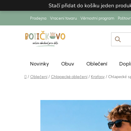
Přejít na obsah
Stačí přidat do košíku jeden prod
Prodejna
Vracení tovaru
Věrnostní program
Poštov
Novinky
Obuv
Oblečení
Dopl
Domů
/
/
/
/
Chlapecké sp
Oblečení
Chlapecké oblečení
Kraťasy