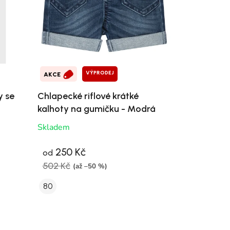
VÝPRODEJ
AKCE
y se
Chlapecké riflové krátké
kalhoty na gumičku - Modrá
Skladem
250 Kč
od
502 Kč
(až –50 %)
80