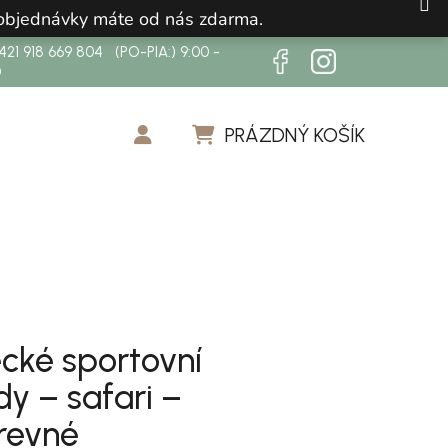
 objednávky máte od nás zdarma.
21 918 669 804 (PO-PIA:) 9:00 -
0
PRÁZDNÝ KOŠÍK
NÁKUPNÍ KOŠÍK
cké sportovní
y – safari –
revné