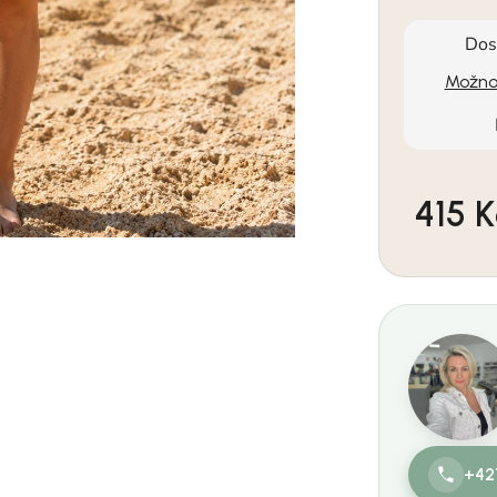
Dos
Možnos
415 K
Měrná cen
+42