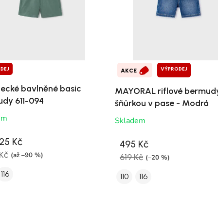
DEJ
VÝPRODEJ
AKCE
ecké bavlněné basic
MAYORAL riflové bermud
dy 611-094
šňůrkou v pase - Modrá
em
Skladem
25 Kč
495 Kč
Kč
(až –90 %)
619 Kč
(–20 %)
116
110
116