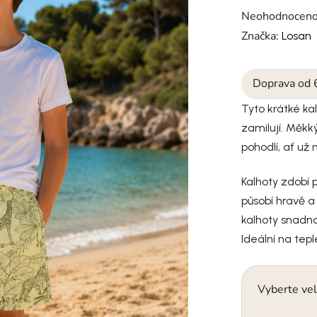
Průměrné hodno
Neohodnocen
Značka:
Losan
Doprava od 
Tyto krátké ka
zamilují. Měkk
pohodlí, ať už 
Kalhoty zdobí p
působí hravě a 
kalhoty snadno
Ideální na tepl
Vyberte vel