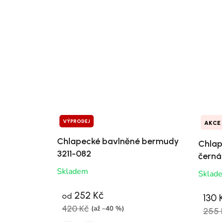
VÝPRODEJ
AKCE
Chlapecké bavlněné bermudy
Chlap
3211-082
černá
Skladem
Sklad
252 Kč
od
130 
420 Kč
(až –40 %)
255 