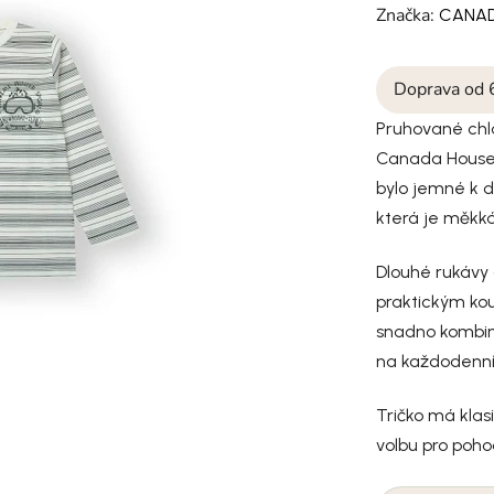
Značka:
CANA
Doprava od 
Pruhované chl
Canada House 
bylo jemné k d
která je měkká
Dlouhé rukávy 
praktickým ko
snadno kombin
na každodenní 
Tričko má klasi
volbu pro pohodl