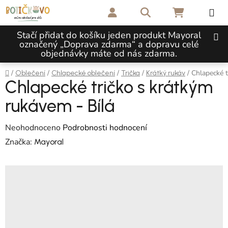
Přejít na obsah
Hledat
NÁKUPNÍ 
Stačí přidat do košíku jeden produkt Mayoral
označený „Doprava zdarma“ a dopravu celé
objednávky máte od nás zdarma.
Domů
/
/
/
/
/
Chlapecké t
Oblečení
Chlapecké oblečení
Trička
Krátký rukáv
Chlapecké tričko s krátkým
rukávem - Bílá
Průměrné hodnocení produktu je 0,0 z 5 hvězdiček.
Neohodnoceno
Podrobnosti hodnocení
Značka:
Mayoral