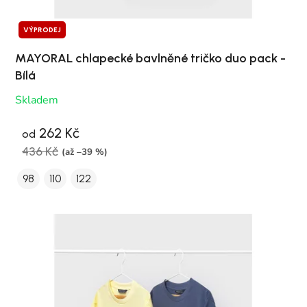
VÝPRODEJ
MAYORAL chlapecké bavlněné tričko duo pack -
Bílá
Skladem
262 Kč
od
436 Kč
(až –39 %)
98
110
122