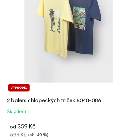
VÝPRODEJ
2 balení chlapeckých triček 6040-086
Skladem
359 Kč
od
599 Kč
(až –40 %)