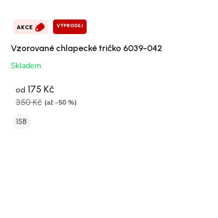
VÝPRODEJ
AKCE
Vzorované chlapecké tričko 6039-042
Skladem
175 Kč
od
350 Kč
(až –50 %)
158