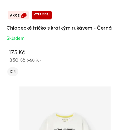
VÝPRODEJ
AKCE
Chlapecké tričko s krátkým rukávem - Černá
Skladem
175 Kč
350 Kč
(–50 %)
104