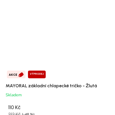
VÝPRODEJ
AKCE
MAYORAL základní chlapecké tričko - Žlutá
Skladem
110 Kč
212 Kč
(–48 %)