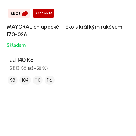
VÝPRODEJ
AKCE
MAYORAL chlapecké tričko s krátkým rukávem
170-026
Skladem
140 Kč
od
280 Kč
(až –50 %)
98
104
110
116