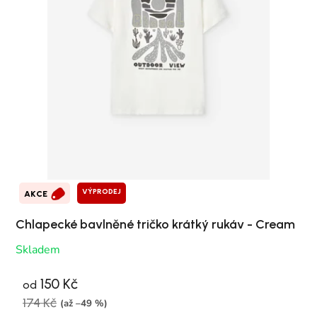
VÝPRODEJ
AKCE
Chlapecké bavlněné tričko krátký rukáv - Cream
Skladem
150 Kč
od
174 Kč
(až –49 %)