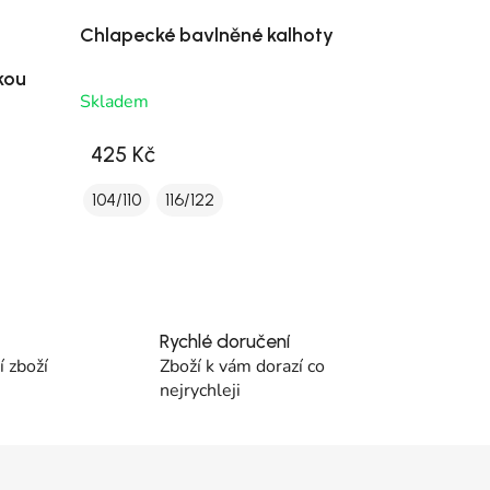
Chlapecké bavlněné kalhoty
kou
Skladem
425 Kč
104/110
116/122
Rychlé doručení
 zboží
Zboží k vám dorazí co
nejrychleji