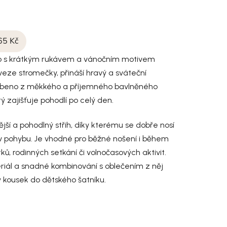
65 Kč
ko s krátkým rukávem a vánočním motivem
 veze stromečky, přináší hravý a sváteční
robeno z měkkého a příjemného bavlněného
ý zajišťuje pohodlí po celý den.
ější a pohodlný střih, díky kterému se dobře nosí
 pohybu. Je vhodné pro běžné nošení i během
ků, rodinných setkání či volnočasových aktivit.
riál a snadné kombinování s oblečením z něj
ký kousek do dětského šatníku.