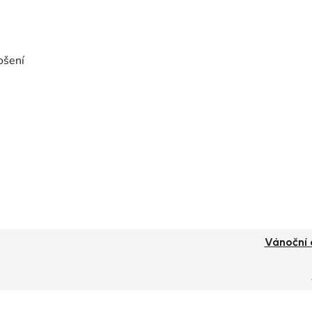
ošení
Vánoční 