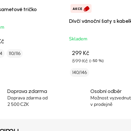
 sametové tričko
AKCE
Dívčí vánoční šaty s kabel
em
Skladem
Kč
299 Kč
4
110/116
599 Kč
(–50 %)
140/146
Doprava zdarma
Osobní odběr
Doprava zdarma od
Možnost vyzvednutí
2 500 CZK
v prodejně
gramu