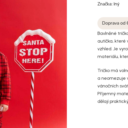
Značka:
Iný
Doprava od 
Bavlněné trič
autíčka, které
vzhled. Je vy
materiálu, kter
Tričko má voln
a neomezuje v
vánočních svát
Příjemný mate
dělají praktic