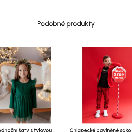
Podobné produkty
vánoční šaty s tylovou
Chlapecké bavlněné sako