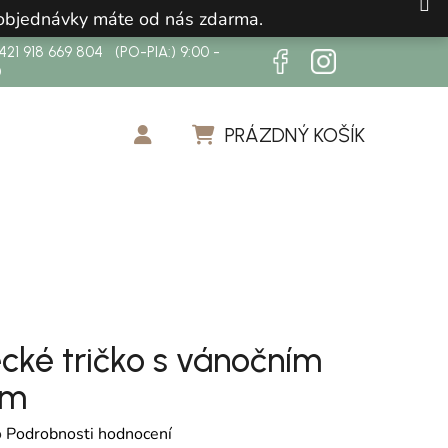
 objednávky máte od nás zdarma.
21 918 669 804 (PO-PIA:) 9:00 -
0
PRÁZDNÝ KOŠÍK
NÁKUPNÍ KOŠÍK
cké tričko s vánočním
em
cení produktu je 0,0 z 5 hvězdiček.
o
Podrobnosti hodnocení