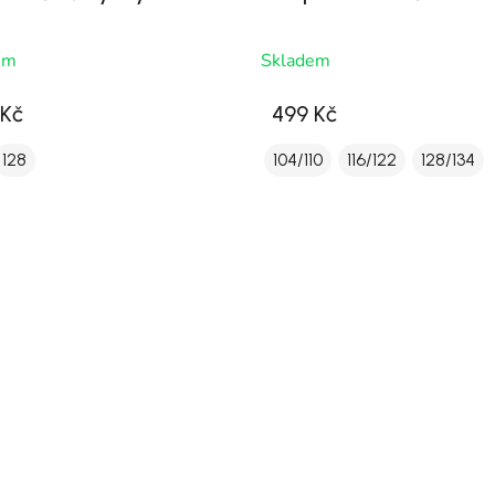
em
Skladem
 Kč
499 Kč
128
104/110
116/122
128/134