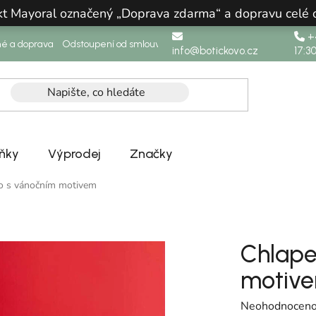
ukt Mayoral označený „Doprava zdarma“ a dopravu celé
+4
né a doprava
Odstoupení od smlouvy
info@botickovo.cz
17:3
ňky
Výprodej
Značky
ko s vánočním motivem
Chlape
motiv
Průměrné hodno
Neohodnocen