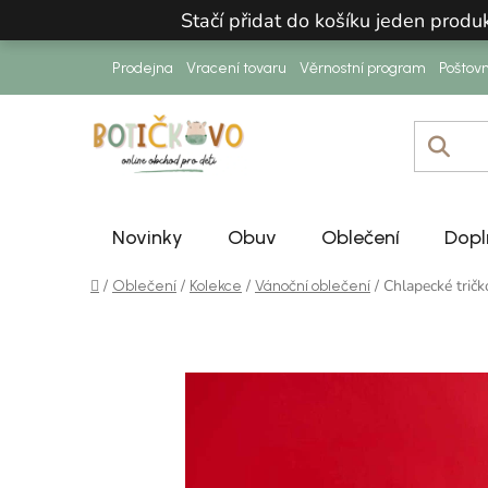
Přejít na obsah
Stačí přidat do košíku jeden prod
Prodejna
Vracení tovaru
Věrnostní program
Poštov
Novinky
Obuv
Oblečení
Dopl
Domů
/
/
/
/
Chlapecké trič
Oblečení
Kolekce
Vánoční oblečení