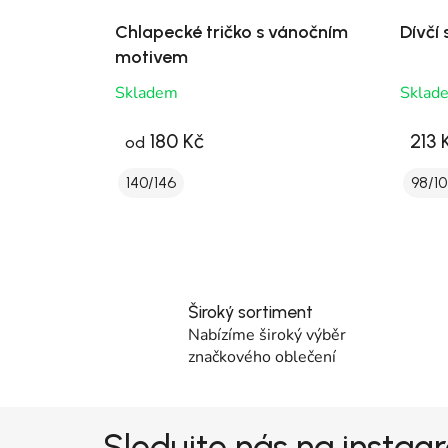
Chlapecké tričko s vánočním
Dívčí
motivem
Skladem
Sklad
180 Kč
213 
od
140/146
98/10
Široký sortiment
Nabízíme široký výběr
značkového oblečení
Zápatí
Sledujte nás na insta