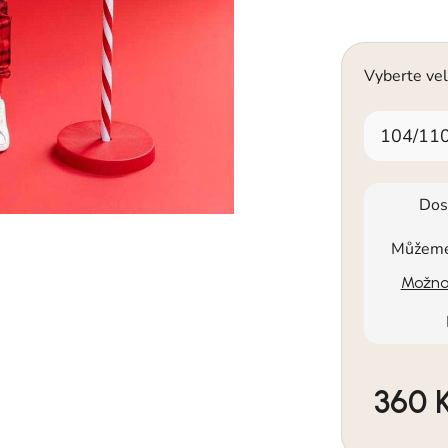
Vyberte vel
104/11
Dos
Můžeme 
Možnos
360 
Měrná cen