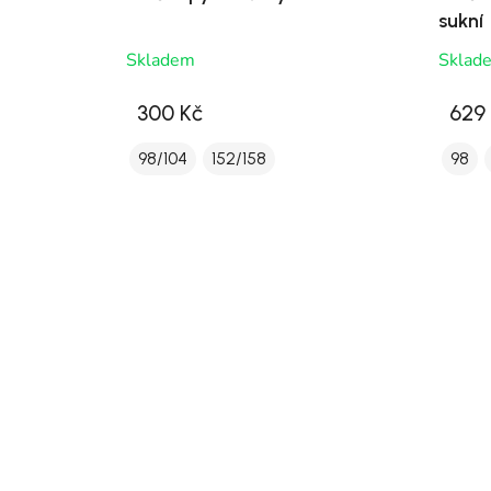
sukní
Skladem
Sklad
300 Kč
629
98/104
152/158
98