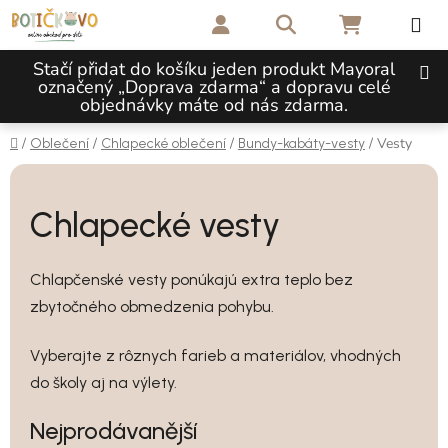
Přejít na obsah
Hledat
NÁKUPNÍ 
Stačí přidat do košíku jeden produkt Mayoral
označený „Doprava zdarma“ a dopravu celé
objednávky máte od nás zdarma.
Domů
/
/
/
/
Vesty
Oblečení
Chlapecké oblečení
Bundy-kabáty-vesty
Chlapecké vesty
Chlapčenské vesty ponúkajú extra teplo bez
zbytočného obmedzenia pohybu.
Vyberajte z rôznych farieb a materiálov, vhodných
do školy aj na výlety.
Nejprodávanější