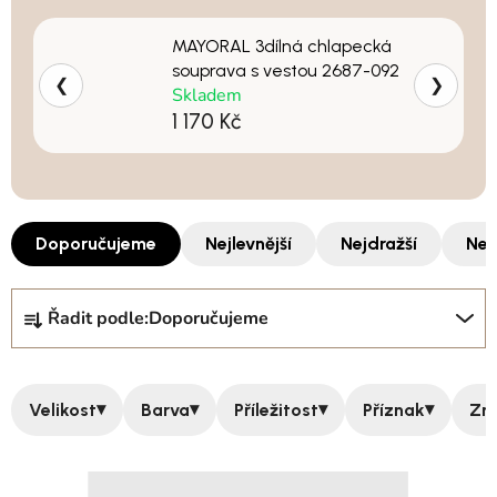
MAYORAL 3dílná chlapecká
souprava s vestou 2687-092
❮
❯
Skladem
1 170 Kč
Doporučujeme
Nejlevnější
Nejdražší
Nej
Řazení produktů
Řadit podle:
Doporučujeme
▾
▾
▾
▾
Velikost
Barva
Příležitost
Příznak
Zn
Výpis produktů