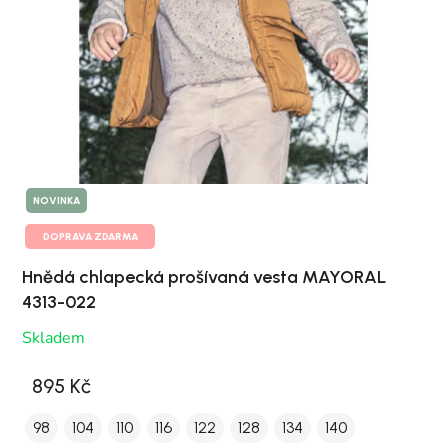
NOVINKA
DOPRAVA ZDARMA
Hnědá chlapecká prošívaná vesta MAYORAL
4313-022
Skladem
895 Kč
98
104
110
116
122
128
134
140