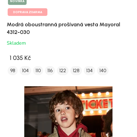
NOVINKA
DOPRAVA ZDARMA
Modrá oboustranná prošívaná vesta Mayoral
4312-030
Skladem
1 035 Kč
98
104
110
116
122
128
134
140