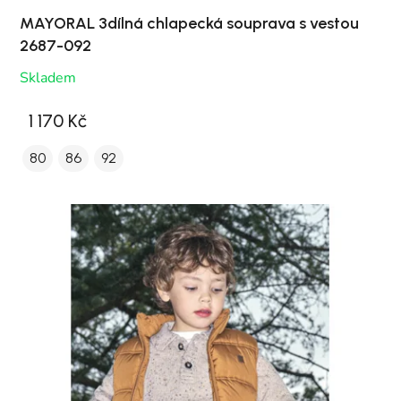
MAYORAL 3dílná chlapecká souprava s vestou
2687-092
Skladem
1 170 Kč
80
86
92