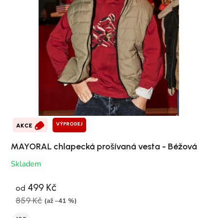
VÝPRODEJ
AKCE
MAYORAL chlapecká prošívaná vesta - Béžová
Skladem
499 Kč
od
859 Kč
(až –41 %)