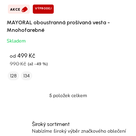
VÝPRODEJ
AKCE
MAYORAL oboustranná prošívaná vesta -
Mnohofarebné
Skladem
499 Kč
od
990 Kč
(až –49 %)
128
134
položek celkem
5
Ovládací prvky výpisu
Široký sortiment
Nabízíme široký výběr značkového oblečení