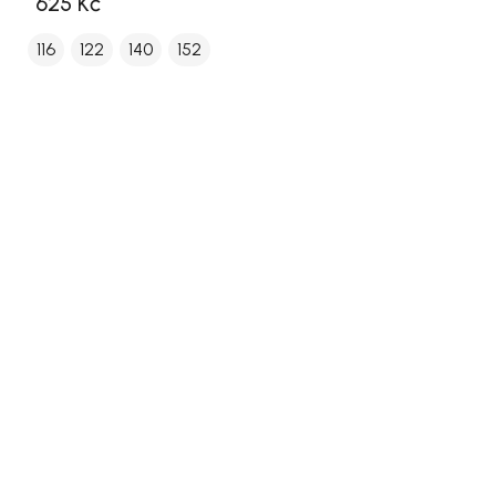
625 Kč
116
122
140
152