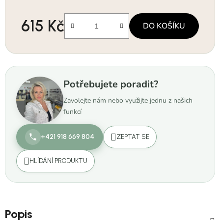
615 Kč
DO KOŠÍKU
Měrná cena:
Potřebujete poradit?
Zavolejte nám nebo využijte jednu z našich
funkcí
+421 918 669 804
ZEPTAT SE
HLÍDÁNÍ PRODUKTU
Popis