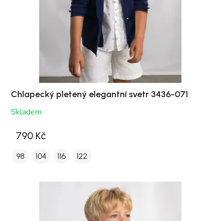
Chlapecký pletený elegantní svetr 3436-071
Skladem
790 Kč
98
104
116
122