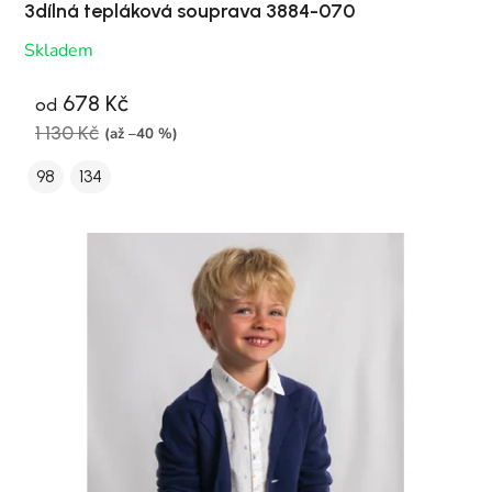
3dílná tepláková souprava 3884-070
Skladem
678 Kč
od
1 130 Kč
(až –40 %)
98
134