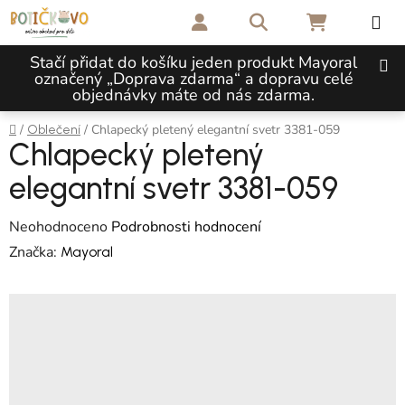
Přejít na obsah
Hledat
NÁKUPNÍ 
Stačí přidat do košíku jeden produkt Mayoral
označený „Doprava zdarma“ a dopravu celé
objednávky máte od nás zdarma.
Domů
/
/
Chlapecký pletený elegantní svetr 3381-059
Oblečení
Chlapecký pletený
elegantní svetr 3381-059
Průměrné hodnocení produktu je 0,0 z 5 hvězdiček.
Neohodnoceno
Podrobnosti hodnocení
Značka:
Mayoral