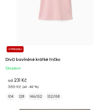
VÝPRODEJ
Dívčí bavlněné krátké tričko
Skladem
231 Kč
od
385 Kč
(až –40 %)
104
128
146/152
152/158