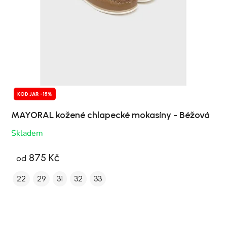
KOD JAR -15%
MAYORAL kožené chlapecké mokasíny - Béžová
Skladem
875 Kč
od
22
29
31
32
33