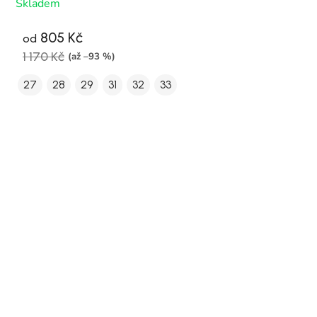
Skladem
805 Kč
od
1 170 Kč
(až –93 %)
27
28
29
31
32
33