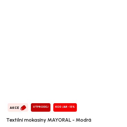
VÝPRODEJ
KOD JAR -15%
AKCE
Textilní mokasíny MAYORAL - Modrá