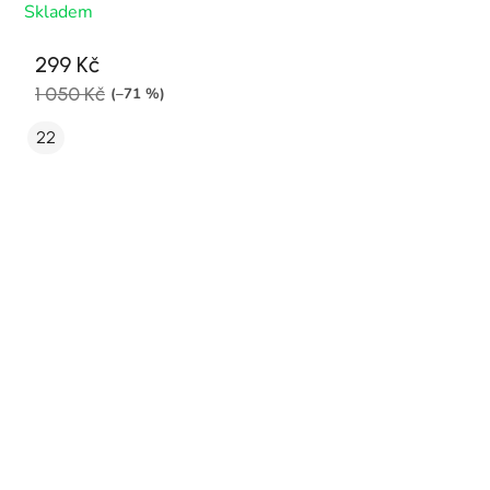
Skladem
299 Kč
1 050 Kč
(–71 %)
22