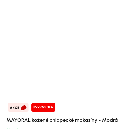
KOD JAR -15%
AKCE
MAYORAL kožené chlapecké mokasíny - Modrá