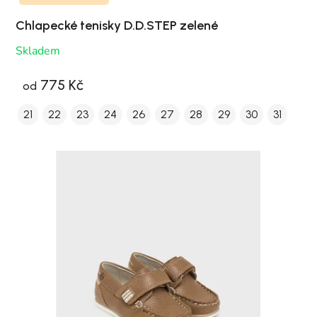
Chlapecké tenisky D.D.STEP zelené
Skladem
775 Kč
od
21
22
23
24
26
27
28
29
30
31