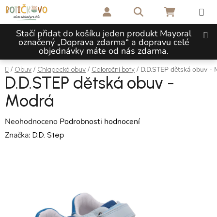
Přejít na obsah
Hledat
NÁKUPNÍ 
Stačí přidat do košíku jeden produkt Mayoral
označený „Doprava zdarma“ a dopravu celé
objednávky máte od nás zdarma.
Domů
/
/
/
/
D.D.STEP dětská obuv - 
Obuv
Chlapecká obuv
Celoroční boty
D.D.STEP dětská obuv -
Modrá
Průměrné hodnocení produktu je 0,0 z 5 hvězdiček.
Neohodnoceno
Podrobnosti hodnocení
Značka:
D.D. Step