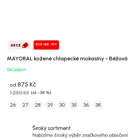
KOD JAR -15%
AKCE
MAYORAL kožené chlapecké mokasíny - Béžová
Skladem
875 Kč
od
1 250 Kč
(až –36 %)
26
27
28
29
30
35
36
38
Široký sortiment
Nabízíme široký výběr značkového oblečení