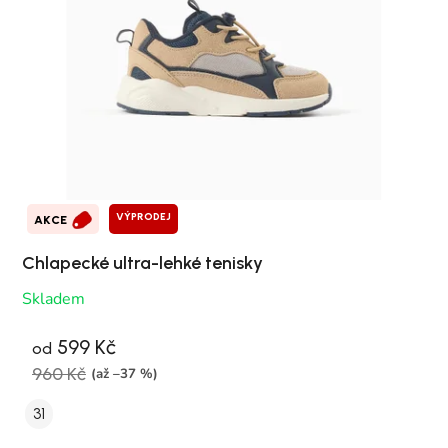
VÝPRODEJ
AKCE
Chlapecké ultra-lehké tenisky
Skladem
599 Kč
od
960 Kč
(až –37 %)
31