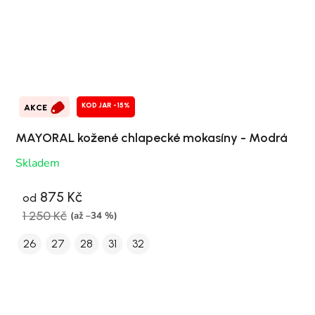
KOD JAR -15%
AKCE
MAYORAL kožené chlapecké mokasíny - Modrá
Skladem
875 Kč
od
1 250 Kč
(až –34 %)
26
27
28
31
32