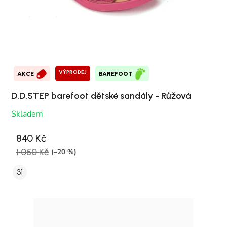
VÝPRODEJ
AKCE
BAREFOOT
D.D.STEP barefoot dětské sandály - Růžová
Skladem
840 Kč
1 050 Kč
(–20 %)
31