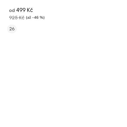
499 Kč
od
925 Kč
(až –46 %)
26