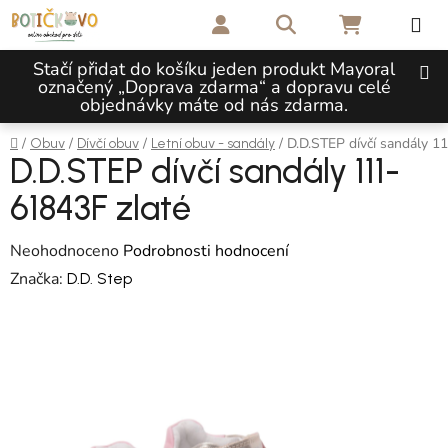
Přejít na obsah
Hledat
NÁKUPNÍ 
Stačí přidat do košíku jeden produkt Mayoral
označený „Doprava zdarma“ a dopravu celé
objednávky máte od nás zdarma.
Domů
/
/
/
/
D.D.STEP dívčí sandály 1
Obuv
Dívčí obuv
Letní obuv - sandály
D.D.STEP dívčí sandály 111-
61843F zlaté
Průměrné hodnocení produktu je 0,0 z 5 hvězdiček.
Neohodnoceno
Podrobnosti hodnocení
Značka:
D.D. Step