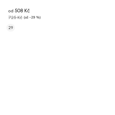
508 Kč
od
725 Kč
(až –29 %)
29