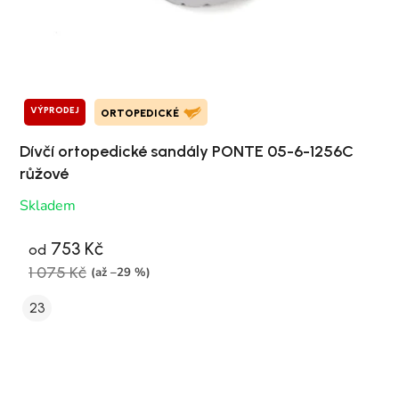
VÝPRODEJ
ORTOPEDICKÉ
Dívčí ortopedické sandály PONTE 05-6-1256C
růžové
Skladem
753 Kč
od
1 075 Kč
(až –29 %)
23