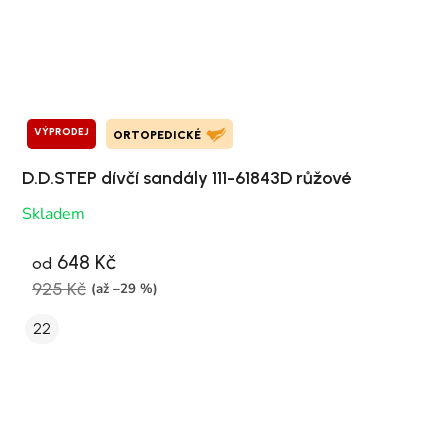
VÝPRODEJ
ORTOPEDICKÉ
D.D.STEP dívčí sandály 111-61843D růžové
Skladem
648 Kč
od
925 Kč
(až –29 %)
22