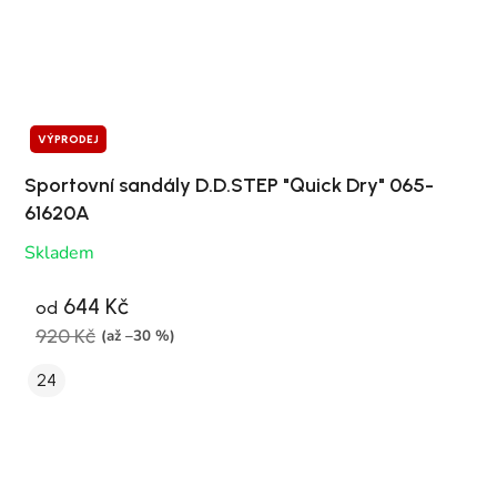
VÝPRODEJ
Sportovní sandály D.D.STEP "Quick Dry" 065-
61620A
Skladem
644 Kč
od
920 Kč
(až –30 %)
24