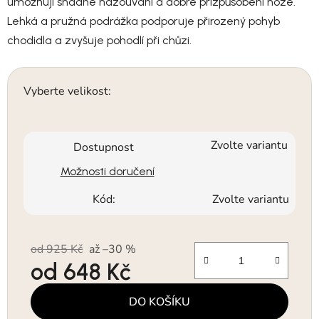
umožňují snadné nazouvání a dobré přizpůsobení noze.
Lehká a pružná podrážka podporuje přirozený pohyb
chodidla a zvyšuje pohodlí při chůzi.
Vyberte velikost:
Zvolte variantu
Dostupnost
Možnosti doručení
Kód:
Zvolte variantu
od 925 Kč
až –30 %
od
648 Kč
Měrná cena:
DO KOŠÍKU