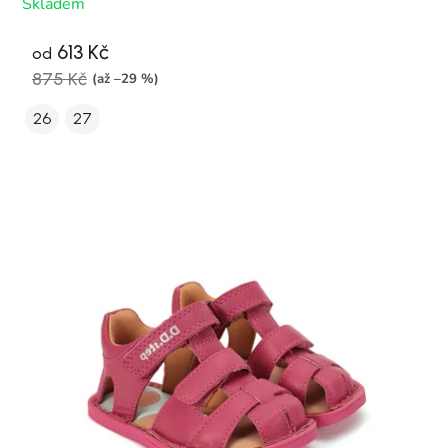
Skladem
613 Kč
od
875 Kč
(až –29 %)
26
27