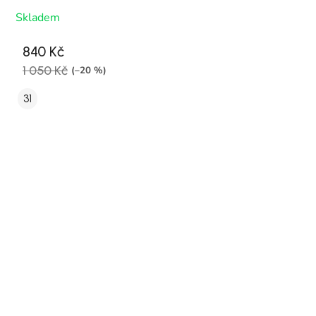
Skladem
840 Kč
1 050 Kč
(–20 %)
31