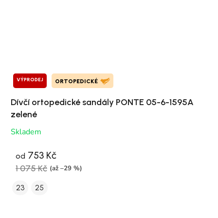
VÝPRODEJ
ORTOPEDICKÉ
Dívčí ortopedické sandály PONTE 05-6-1595A
zelené
Skladem
753 Kč
od
1 075 Kč
(až –29 %)
23
25