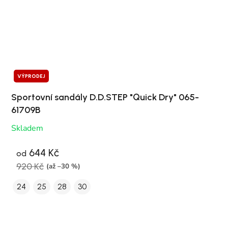
VÝPRODEJ
Sportovní sandály D.D.STEP "Quick Dry" 065-
61709B
Skladem
644 Kč
od
920 Kč
(až –30 %)
24
25
28
30