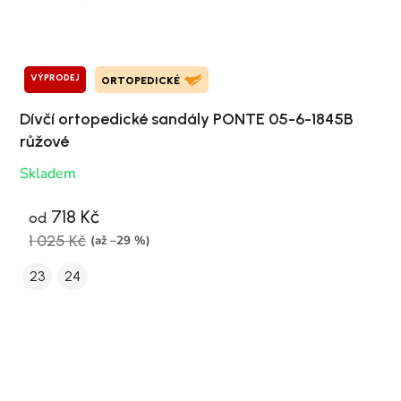
VÝPRODEJ
ORTOPEDICKÉ
Dívčí ortopedické sandály PONTE 05-6-1845B
růžové
Skladem
718 Kč
od
1 025 Kč
(až –29 %)
23
24