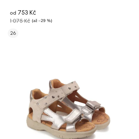
753 Kč
od
1 075 Kč
(až –29 %)
26