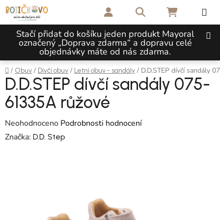
Přejít na obsah
Hledat
NÁKUPNÍ 
Stačí přidat do košíku jeden produkt Mayoral
označený „Doprava zdarma“ a dopravu celé
objednávky máte od nás zdarma.
Domů
/
/
/
/
D.D.STEP dívčí sandály 
Obuv
Dívčí obuv
Letní obuv - sandály
D.D.STEP dívčí sandály 075-
61335A růžové
Průměrné hodnocení produktu je 0,0 z 5 hvězdiček.
Neohodnoceno
Podrobnosti hodnocení
Značka:
D.D. Step