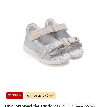
VÝPRODEJ
ORTOPEDICKÉ
Dívčí ortopedické sandály PONTE 05-6-1595A