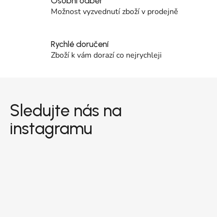
Osobní odběr
Možnost vyzvednutí zboží v prodejně
Rychlé doručení
Zboží k vám dorazí co nejrychleji
Zápatí
Sledujte nás na
instagramu