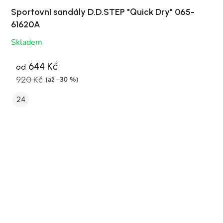
Sportovní sandály D.D.STEP "Quick Dry" 065-
61620A
Skladem
644 Kč
od
920 Kč
(až –30 %)
24