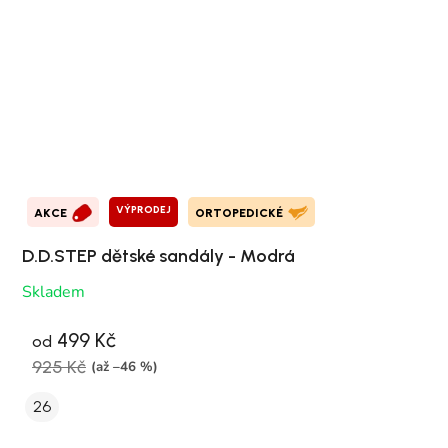
VÝPRODEJ
AKCE
ORTOPEDICKÉ
D.D.STEP dětské sandály - Modrá
Skladem
499 Kč
od
925 Kč
(až –46 %)
26