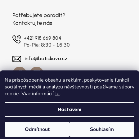
Potřebujete poradit?
Kontaktujte nás
+421 918 669 804
Po-Pia: 8:30 - 16:30
info@botickovo.cz
Na prispôsobenie obsahu a reklám, poskytovanie funkcií
sociálnych médií a analýzu návštevnosti používame súbory
cookie. Viac informácií
.
tu
Nastavení
Vytvořil Shoptet
a
Adatelier
Odmítnout
Souhlasím
Copyright 2026
. Všechna práva vyhrazena.
botickovo.cz
Upravit nastavení cookies