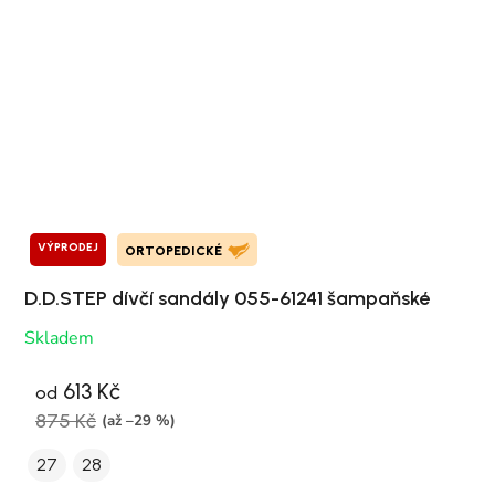
VÝPRODEJ
ORTOPEDICKÉ
D.D.STEP dívčí sandály 055-61241 šampaňské
Skladem
613 Kč
od
875 Kč
(až –29 %)
27
28