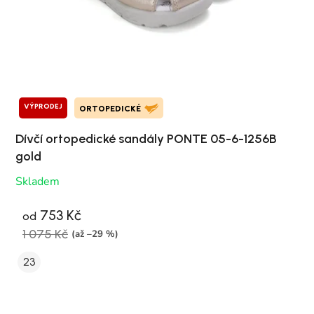
VÝPRODEJ
ORTOPEDICKÉ
Dívčí ortopedické sandály PONTE 05-6-1256B
gold
Skladem
753 Kč
od
1 075 Kč
(až –29 %)
23