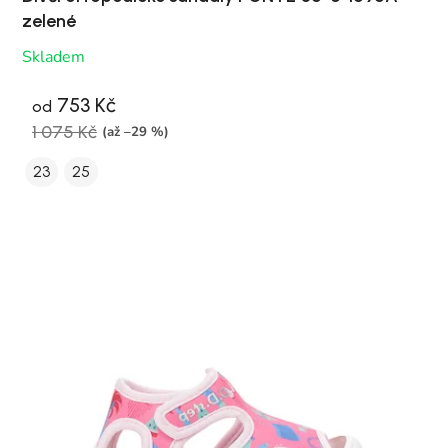
zelené
Skladem
753 Kč
od
1 075 Kč
(až –29 %)
23
25