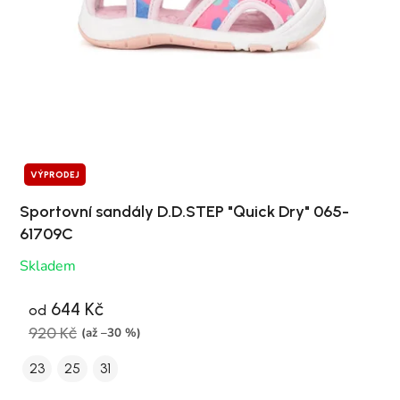
VÝPRODEJ
Sportovní sandály D.D.STEP "Quick Dry" 065-
61709C
Skladem
644 Kč
od
920 Kč
(až –30 %)
23
25
31