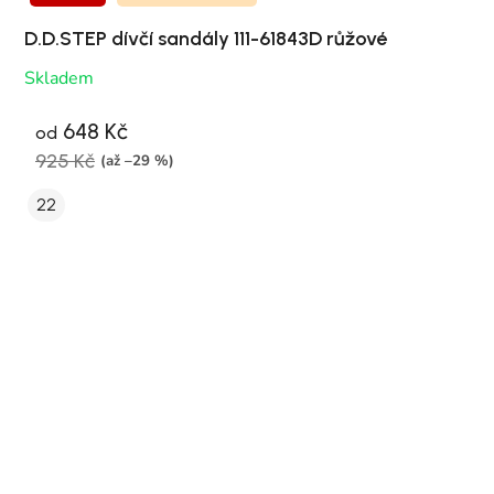
D.D.STEP dívčí sandály 111-61843D růžové
Skladem
648 Kč
od
925 Kč
(až –29 %)
22