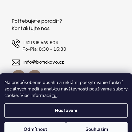
Potřebujete poradit?
Kontaktujte nás
+421 918 669 804
Po-Pia: 8:30 - 16:30
info@botickovo.cz
Na prispôsobenie obsahu a reklám, poskytovanie funkcií
sociálnych médií a analýzu návštevnosti používame súbory
cookie. Viac informácií
.
tu
Nastavení
Vytvořil Shoptet
a
Adatelier
Odmítnout
Souhlasím
Copyright 2026
. Všechna práva vyhrazena.
botickovo.cz