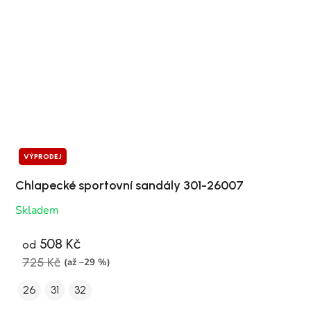
VÝPRODEJ
Chlapecké sportovní sandály 301-26007
Skladem
508 Kč
od
725 Kč
(až –29 %)
26
31
32