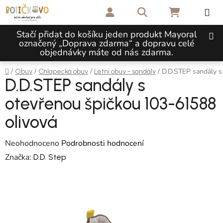
Přejít na obsah
Hledat
NÁKUPNÍ 
Stačí přidat do košíku jeden produkt Mayoral
označený „Doprava zdarma“ a dopravu celé
objednávky máte od nás zdarma.
Domů
/
/
/
/
D.D.STEP sandály s
Obuv
Chlapecká obuv
Letní obuv - sandály
D.D.STEP sandály s
otevřenou špičkou 103-61588
olivová
Průměrné hodnocení produktu je 0,0 z 5 hvězdiček.
Neohodnoceno
Podrobnosti hodnocení
Značka:
D.D. Step