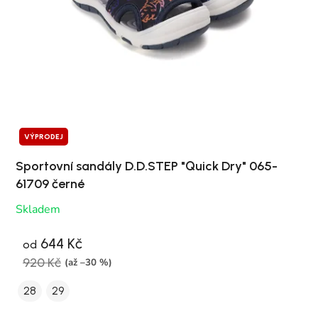
VÝPRODEJ
Sportovní sandály D.D.STEP "Quick Dry" 065-
61709 černé
Skladem
644 Kč
od
920 Kč
(až –30 %)
28
29