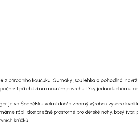
é z přírodního kaučuku. Gumáky jsou
lehká a pohodlná
, navr
bezpečnost při chůzi na mokrém povrchu. Díky jednoduchému ob
 Igor je ve Španělsku velmi dobře známý výrobou vysoce kvalit
o máme rádi: dostatečně prostorné pro dětské nohy, bosý tvar,
rvních krůčků.