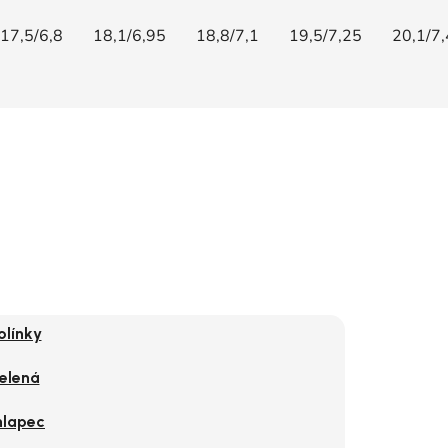
17,5/6,8
18,1/6,95
18,8/7,1
19,5/7,25
20,1/7,
olínky
elená
lapec