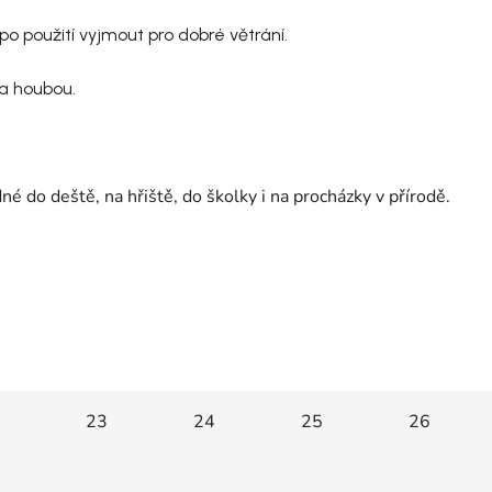
o použití vyjmout pro dobré větrání.
 a houbou.
é do deště, na hřiště, do školky i na procházky v přírodě.
23
24
25
26