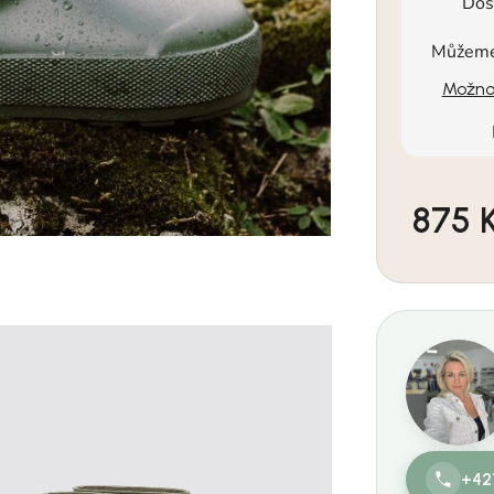
Dos
Můžeme 
Možnos
875 
Měrná cen
+42