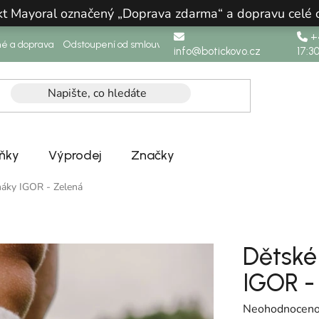
ukt Mayoral označený „Doprava zdarma“ a dopravu celé
+4
né a doprava
Odstoupení od smlouvy
info@botickovo.cz
17:3
ňky
Výprodej
Značky
áky IGOR - Zelená
Dětské
IGOR -
Průměrné hodno
Neohodnocen