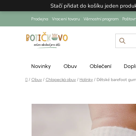
Přejít na obsah
Stačí přidat do košíku jeden prod
Prodejna
Vracení tovaru
Věrnostní program
Poštov
Novinky
Obuv
Oblečení
Dopl
Domů
/
/
/
/
Dětské barefoot gum
Obuv
Chlapecká obuv
Holínky