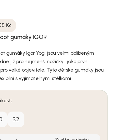
65 Kč
foot gumáky IGOR
ot gumáky Igor Yogi jsou velmi oblíbeným
é již pro nejmenší nožičky i jako první
 pro velké objevitele. Tyto dětské gumáky jsou
lexibilní s vyjímatelnými stélkami.
ikost:
0
32
Zvolte variantu