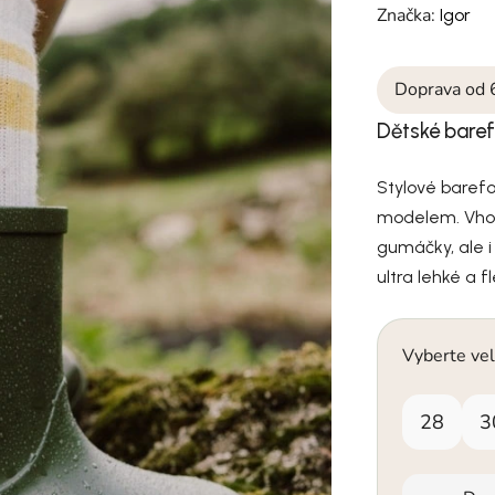
Značka:
Igor
Doprava od 
Dětské bare
Stylové barefo
modelem. Vhodn
gumáčky, ale i
ultra lehké a f
Vyberte vel
28
3