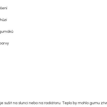
ošení
hůzi
u gumáků
 barvy
e sušit na slunci nebo na radiátoru. Teplo by mohlo gumu ztvr