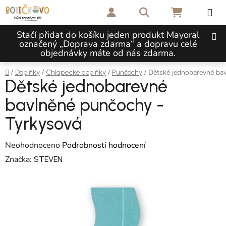
Přejít na obsah
Hledat
NÁKUPNÍ 
Stačí přidat do košíku jeden produkt Mayoral
označený „Doprava zdarma“ a dopravu celé
objednávky máte od nás zdarma.
Domů
/
/
/
/
Dětské jednobarevné ba
Doplňky
Chlapecké doplňky
Punčochy
Dětské jednobarevné
bavlněné punčochy -
Tyrkysová
Průměrné hodnocení produktu je 0,0 z 5 hvězdiček.
Neohodnoceno
Podrobnosti hodnocení
Značka:
STEVEN