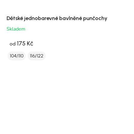
Dětské jednobarevné bavlněné punčochy
Skladem
175 Kč
od
104/110
116/122