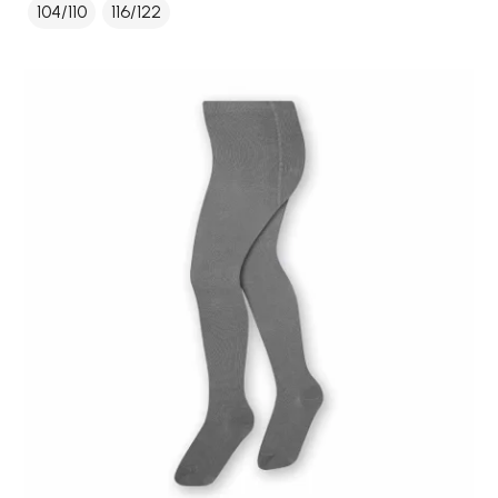
104/110
116/122