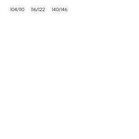
104/110
116/122
140/146