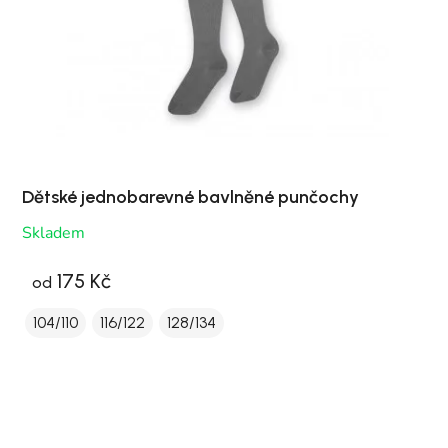
Dětské jednobarevné bavlněné punčochy
Skladem
175 Kč
od
104/110
116/122
128/134