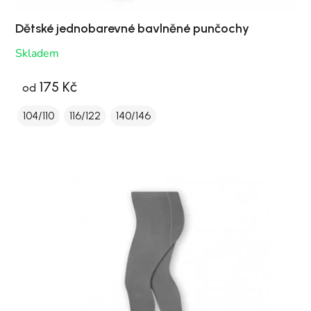
Dětské jednobarevné bavlněné punčochy
Skladem
175 Kč
od
104/110
116/122
140/146