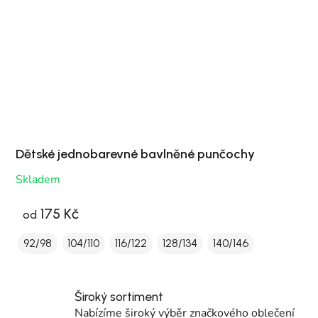
Dětské jednobarevné bavlněné punčochy
Skladem
175 Kč
od
92/98
104/110
116/122
128/134
140/146
Široký sortiment
Nabízíme široký výběr značkového oblečení