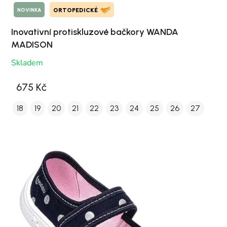
NOVINKA
ORTOPEDICKÉ
Inovativní protiskluzové bačkory WANDA
MADISON
Skladem
675 Kč
18
19
20
21
22
23
24
25
26
27