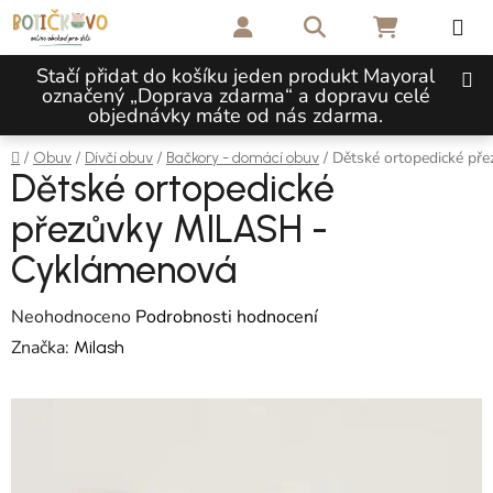
Přejít na obsah
Hledat
NÁKUPNÍ 
Stačí přidat do košíku jeden produkt Mayoral
označený „Doprava zdarma“ a dopravu celé
objednávky máte od nás zdarma.
Domů
/
/
/
/
Dětské ortopedické př
Obuv
Dívčí obuv
Bačkory - domácí obuv
Dětské ortopedické
přezůvky MILASH -
Cyklámenová
Průměrné hodnocení produktu je 0,0 z 5 hvězdiček.
Neohodnoceno
Podrobnosti hodnocení
Značka:
Milash