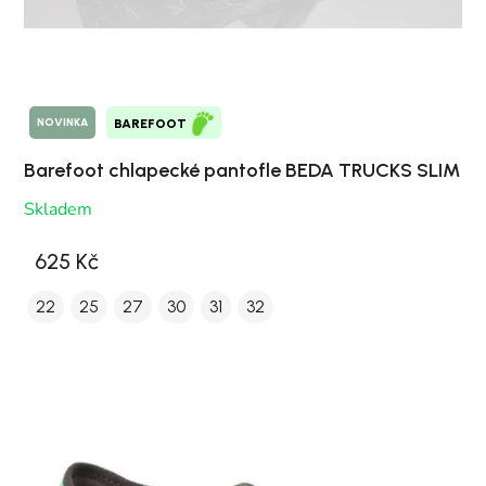
NOVINKA
BAREFOOT
Barefoot chlapecké pantofle BEDA TRUCKS SLIM
Skladem
625 Kč
22
25
27
30
31
32