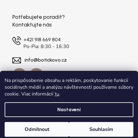
Potřebujete poradit?
Kontaktujte nás
+421 918 669 804
Po-Pia: 8:30 - 16:30
info@botickovo.cz
Na prispôsobenie obsahu a reklám, poskytovanie funkcií
sociálnych médií a analýzu návštevnosti používame súbory
cookie. Viac informácií
.
tu
Nastavení
Vytvořil Shoptet
a
Adatelier
Odmítnout
Souhlasím
Copyright 2026
. Všechna práva vyhrazena.
botickovo.cz
Upravit nastavení cookies