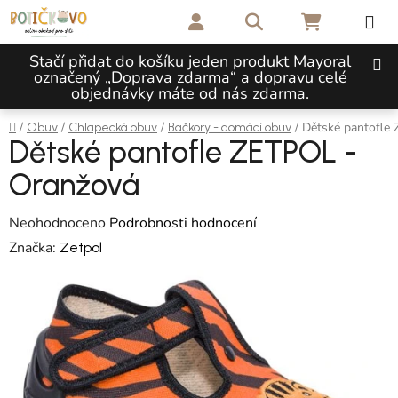
Přejít na obsah
Hledat
NÁKUPNÍ 
Stačí přidat do košíku jeden produkt Mayoral
označený „Doprava zdarma“ a dopravu celé
objednávky máte od nás zdarma.
Domů
/
/
/
/
Dětské pantofle
Obuv
Chlapecká obuv
Bačkory - domácí obuv
Dětské pantofle ZETPOL -
Oranžová
Průměrné hodnocení produktu je 0,0 z 5 hvězdiček.
Neohodnoceno
Podrobnosti hodnocení
Značka:
Zetpol