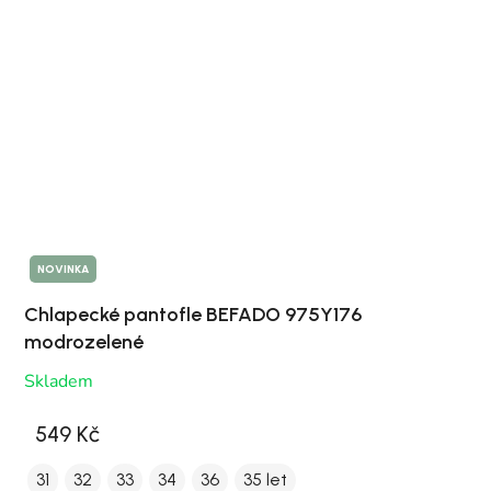
NOVINKA
Chlapecké pantofle BEFADO 975Y176
modrozelené
Skladem
549 Kč
31
32
33
34
36
35 let