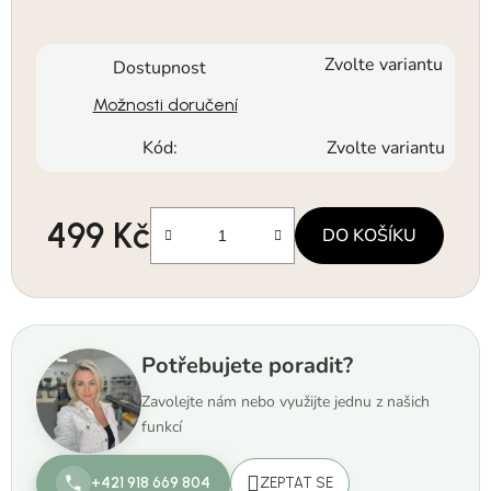
Zvolte variantu
Dostupnost
Možnosti doručení
Kód:
Zvolte variantu
499 Kč
DO KOŠÍKU
Měrná cena:
Potřebujete poradit?
Zavolejte nám nebo využijte jednu z našich
funkcí
+421 918 669 804
ZEPTAT SE