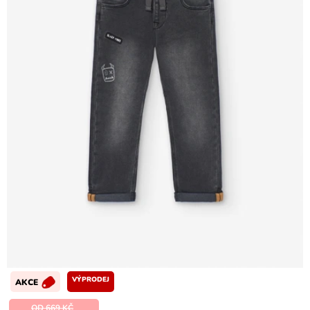
VÝPRODEJ
AKCE
OD 669 KČ