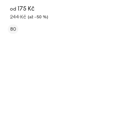
175 Kč
od
244 Kč
(až –50 %)
80