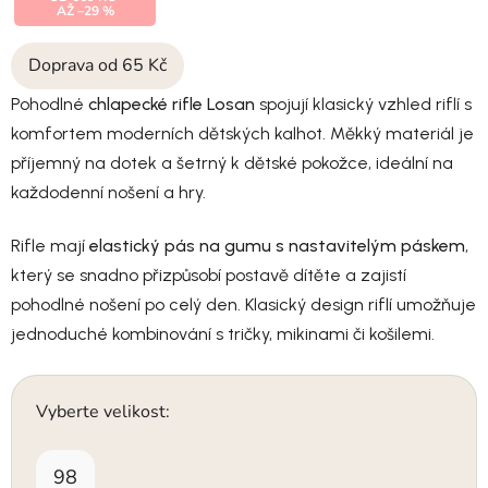
AŽ –29 %
Doprava od 65 Kč
Pohodlné
chlapecké rifle Losan
spojují klasický vzhled riflí s
komfortem moderních dětských kalhot. Měkký materiál je
příjemný na dotek a šetrný k dětské pokožce, ideální na
každodenní nošení a hry.
Rifle mají
elastický pás na gumu s nastavitelým páskem
,
který se snadno přizpůsobí postavě dítěte a zajistí
pohodlné nošení po celý den. Klasický design riflí umožňuje
jednoduché kombinování s tričky, mikinami či košilemi.
Vyberte velikost:
98