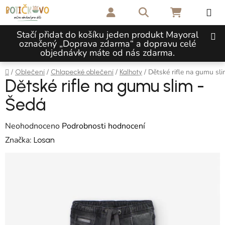
Přejít na obsah
Hledat
NÁKUPNÍ 
Stačí přidat do košíku jeden produkt Mayoral
označený „Doprava zdarma“ a dopravu celé
objednávky máte od nás zdarma.
Domů
/
/
/
/
Dětské rifle na gumu sl
Oblečení
Chlapecké oblečení
Kalhoty
Dětské rifle na gumu slim -
Šedá
Průměrné hodnocení produktu je 0,0 z 5 hvězdiček.
Neohodnoceno
Podrobnosti hodnocení
Značka:
Losan