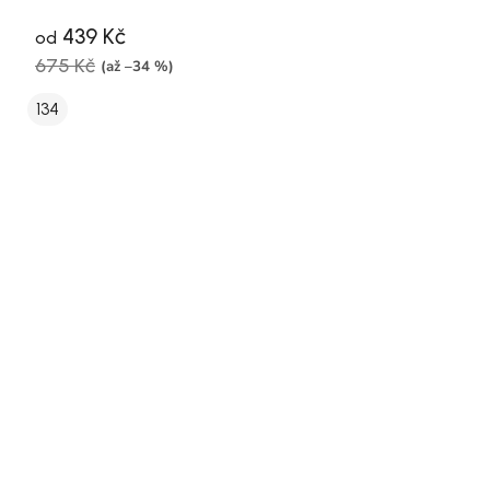
439 Kč
od
675 Kč
(až –34 %)
134