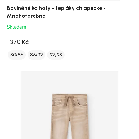
Bavlněné kalhoty - tepláky chlapecké -
Mnohofarebné
Skladem
370 Kč
80/86
86/92
92/98