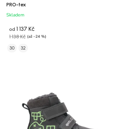
PRO-tex
Skladem
1 137 Kč
od
1 138 Kč
(až –24 %)
30
32