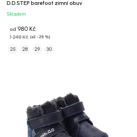
D.D.STEP barefoot zimní obuv
Skladem
980 Kč
od
1 248 Kč
(až –29 %)
25
28
29
30