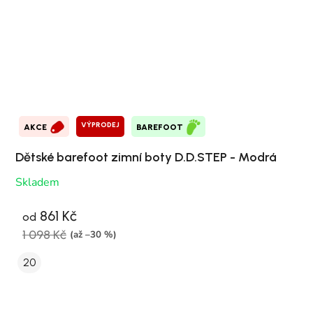
VÝPRODEJ
AKCE
BAREFOOT
Dětské barefoot zimní boty D.D.STEP - Modrá
Skladem
861 Kč
od
1 098 Kč
(až –30 %)
20