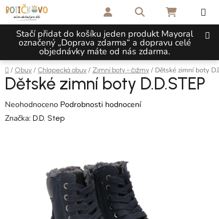
Přejít na obsah
Hledat
NÁKUPNÍ 
Stačí přidat do košíku jeden produkt Mayoral
označený „Doprava zdarma“ a dopravu celé
objednávky máte od nás zdarma.
Domů
/
/
/
/
Dětské zimní boty D
Obuv
Chlapecká obuv
Zimní boty - čižmy
Dětské zimní boty D.D.STEP
Průměrné hodnocení produktu je 0,0 z 5 hvězdiček.
Neohodnoceno
Podrobnosti hodnocení
Značka:
D.D. Step