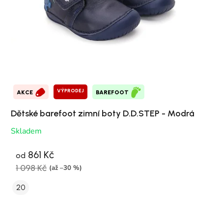
VÝPRODEJ
AKCE
BAREFOOT
Dětské barefoot zimní boty D.D.STEP - Modrá
Skladem
861 Kč
od
1 098 Kč
(až –30 %)
20