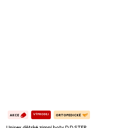
VÝPRODEJ
AKCE
ORTOPEDICKÉ
Unisex dětské zimní boty D.D.STEP