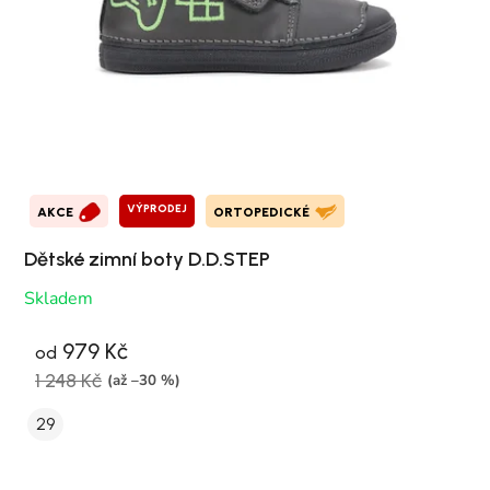
VÝPRODEJ
AKCE
ORTOPEDICKÉ
Dětské zimní boty D.D.STEP
Skladem
979 Kč
od
1 248 Kč
(až –30 %)
29