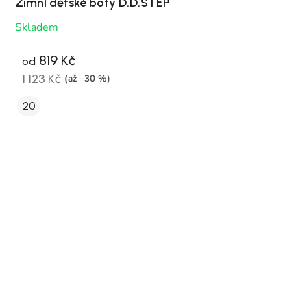
Zimní dětské boty D.D.STEP
Skladem
819 Kč
od
1 123 Kč
(až –30 %)
20