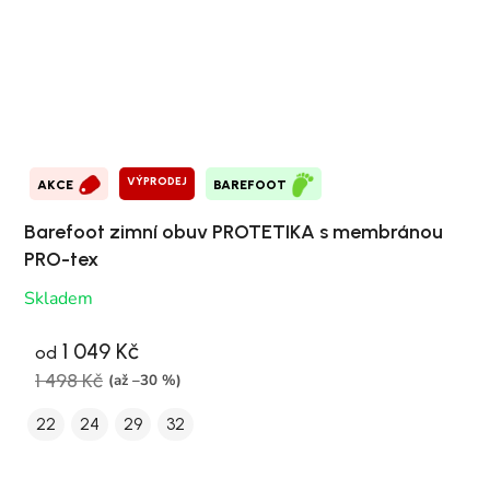
VÝPRODEJ
AKCE
BAREFOOT
Barefoot zimní obuv PROTETIKA s membránou
PRO-tex
Skladem
1 049 Kč
od
1 498 Kč
(až –30 %)
22
24
29
32