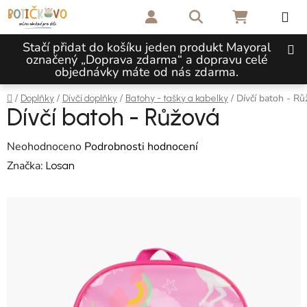
Přejít na obsah
Hledat
NÁKUPNÍ 
Stačí přidat do košíku jeden produkt Mayoral
označený „Doprava zdarma“ a dopravu celé
objednávky máte od nás zdarma.
Domů
/
/
/
/
Dívčí batoh - Rů
Doplňky
Dívčí doplňky
Batohy - tašky a kabelky
Dívčí batoh - Růžová
Průměrné hodnocení produktu je 0,0 z 5 hvězdiček.
Neohodnoceno
Podrobnosti hodnocení
Značka:
Losan